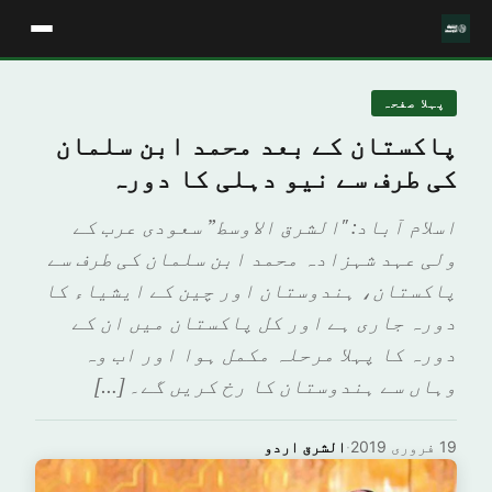
پہلا صفحہ
پاکستان کے بعد محمد ابن سلمان
کی طرف سے نیو دہلی کا دورہ
اسلام آباد: "الشرق الاوسط” سعودی عرب کے
ولی عہد شہزادہ محمد ابن سلمان کی طرف سے
پاکستان، ہندوستان اور چین کے ایشیاء کا
دورہ جاری ہے اور کل پاکستان میں ان کے
دورہ کا پہلا مرحلہ مکمل ہوا اور اب وہ
وہاں سے ہندوستان کا رخ کریں گے۔ […]
19 فروری 2019
·
الشرق اردو