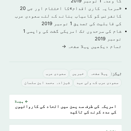
کا وعدہ
1 نومبر 2019
«سرمایہ کاری اقدام»کا اختتام اور جی 20
کانفرنس کو کامیاب بنانے کے لئے سعودی عرب
کی قابلیت کی تصدیق
1 نومبر 2019
شام کی سرحدوں تک امریکی گشت کی واپسی
1
نومبر 2019
تمام دیکھیں پہلا صفحہ →
ٹیگز:
پہلا صفحہ
خبريں
سعودى عرب
سعودی عرب کے ولی عہد
شہزادہ محمد ابن سلمان
← پچھلا
امریکہ کی طرف سے یمن میں اتحاد کی کاروائیوں
کی مدد کرنے کی تاکید