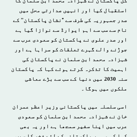
کل پاکستان نے شہزادہ محمد ابن سلمان کا
استقبال کیا اور انہیں صدارتی محل میں
صدر جمہوریہ کی طرف سے "نشان پاکستان” کے
نام سے سب سے اہم ایوارڈ سے نوازا گیا ہے
اور صدر علوی نے پاکستان کو سعودی عرب سے
جوڑنے والے گہرے تعلقات کو سراہا ہے اور
شہزادہ محمد ابن سلمان نے پاکستان کی
اہمیت کا تذکرہ کرتے ہوئے کہا کہ پاکستان
سنہ 2030 میں دنیا کے سب سے بڑے معاشی
ملکوں میں ہوگا۔
اسی سلسلہ میں پاکستانی وزیر اعظم عمران
خان نے شہزادہ محمد ابن سلمان کو سعودی
عرب میں اپنا سفیر سمجھا ہے اور یہ بھی
کہا کہ وہ ہر پاکستانی کے لئے فخر کا سبب