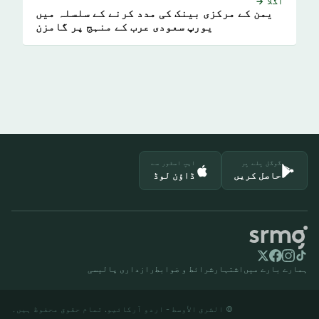
اگلا →
یمن کے مرکزی بینک کی مدد کرنے کے سلسلہ میں
یورپ سعودی عرب کے منہج پر گامزن
گوگل پلے پر
ایپ اسٹور سے
حاصل کریں
ڈاؤن لوڈ
ہمارے بارے میں
اشتہار
شرائط و ضوابط
رازداری پالیسی
© الشرق الأوسط - اردو آرکائیو. تمام حقوق محفوظ ہیں۔