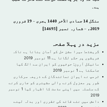
ہے۔
منگل 14 جمادی الآخر 1440 ہجری – 19 فروری
2019ء – شمارہ نمبر [14693]
مزید در پہلا صفحہ
گریفتھ: میرا مشن حل کو آسان بنانا ہے ناکہ
فریقوں پر حکم لگانا ہے
11 نومبر 2019
مائیکل آرون: حوثیوں کو ایران سے الگ کیا
جاسکتا ہے
1 نومبر 2019
ٹرمپ نے ایوان نمائندگان کے ذریعہ سرکاری
طور پر معزول کرنے والی مشینری کو جاری کرنے
کے سلسلہ میں اپنی مذمت کا اظہار کیا
1 نومبر
2019
داعش میں نئے قائد کی تقرری اور بدلہ لینے