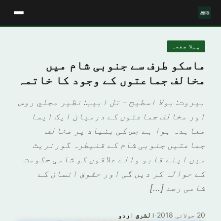
پہلا صفحہ
ماسکو طرف سے جنوبی شام میں
مخالف جماعتوں کے وجود کا خاتمہ
بيروت: بولا اسطيح – تل ابيب: نظير مجلي روس
اور مخالف جماعتوں کے درمیان ایک ایسا
معاہدہ ہوا ہے جس کی بنیاد پر مخالف
جماعتیں جنوبی شام کے قنیطرہ گورنریٹ
میں اپنے قابو والے علاقوں کو شامی حکومت
کے حوالہ کر دیں گی اور حقوق انسان کے
شامی رصد […]
20 جولائی 2018
·
الشرق اردو