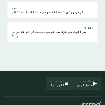
← پچھلا
ٹرمپ پوٹن کے ساتھ دوسرے ملاقات کے منتظر
اگلا →
اسرائیل کی طرف سے قومی علیحدگی کو قانونی
رنگ
گوگل پلے پر
ایپ اسٹور سے
حاصل کریں
ڈاؤن لوڈ