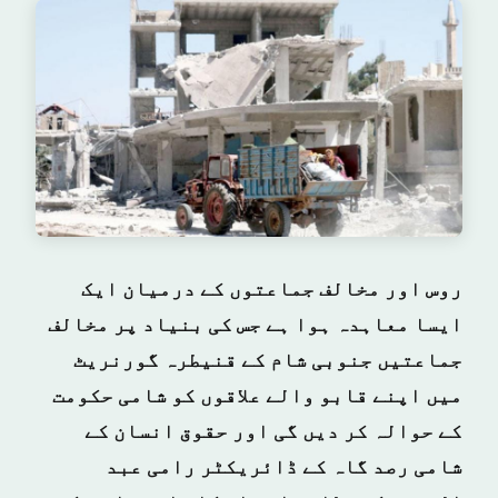
روس اور مخالف جماعتوں کے درمیان ایک
ایسا معاہدہ ہوا ہے جس کی بنیاد پر مخالف
جماعتیں جنوبی شام کے قنیطرہ گورنریٹ
میں اپنے قابو والے علاقوں کو شامی حکومت
کے حوالہ کر دیں گی اور حقوق انسان کے
شامی رصد گاہ کے ڈائریکٹر رامی عبد