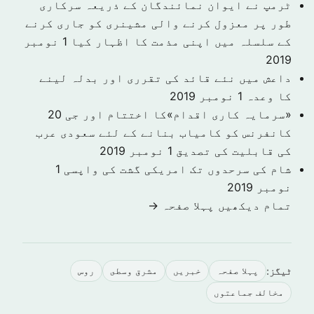
ٹرمپ نے ایوان نمائندگان کے ذریعہ سرکاری
طور پر معزول کرنے والی مشینری کو جاری کرنے
کے سلسلہ میں اپنی مذمت کا اظہار کیا
1 نومبر
2019
داعش میں نئے قائد کی تقرری اور بدلہ لینے
کا وعدہ
1 نومبر 2019
«سرمایہ کاری اقدام»کا اختتام اور جی 20
کانفرنس کو کامیاب بنانے کے لئے سعودی عرب
کی قابلیت کی تصدیق
1 نومبر 2019
شام کی سرحدوں تک امریکی گشت کی واپسی
1
نومبر 2019
تمام دیکھیں پہلا صفحہ →
ٹیگز:
پہلا صفحہ
خبريں
مشرق وسطى
روس
مخالف جماعتوں