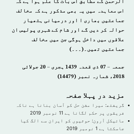
الرحمن کے مطابق اس بات کا علم ہوا ہے کہ
اس معاہدہ میں یہ بھی مذکور ہے کہ مخالف
جماعتیں بھاری ا اور درمیانی ہتھیار
حوالہ کر دیں گے اور شام کے شہری پولیس ان
علاقوں میں داخل ہوگی جن میں مخالف
جماعتیں تھیں۔(۔۔۔)
جمعہ – 07 ذی قعدہ 1439 ہجری – 20 جولائی
2018ء شمارہ نمبر (14479)
مزید در پہلا صفحہ
گریفتھ: میرا مشن حل کو آسان بنانا ہے ناکہ
فریقوں پر حکم لگانا ہے
11 نومبر 2019
مائیکل آرون: حوثیوں کو ایران سے الگ کیا
جاسکتا ہے
1 نومبر 2019