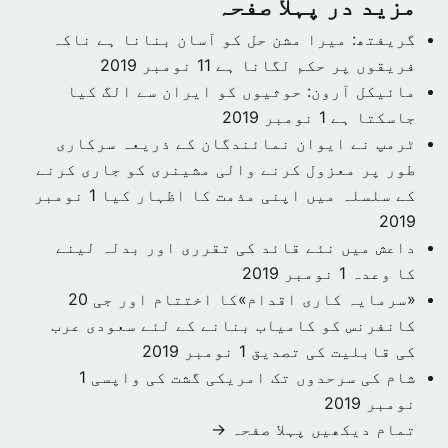
مزید در پہلا صفحہ
گریفتھ: میرا مشن حل کو آسان بنانا ہے ناکہ
فریقوں پر حکم لگانا ہے
11 نومبر 2019
مائیکل آرون: حوثیوں کو ایران سے الگ کیا
جاسکتا ہے
1 نومبر 2019
ٹرمپ نے ایوان نمائندگان کے ذریعہ سرکاری
طور پر معزول کرنے والی مشینری کو جاری کرنے
کے سلسلہ میں اپنی مذمت کا اظہار کیا
1 نومبر
2019
داعش میں نئے قائد کی تقرری اور بدلہ لینے
کا وعدہ
1 نومبر 2019
«سرمایہ کاری اقدام»کا اختتام اور جی 20
کانفرنس کو کامیاب بنانے کے لئے سعودی عرب
کی قابلیت کی تصدیق
1 نومبر 2019
شام کی سرحدوں تک امریکی گشت کی واپسی
1
نومبر 2019
تمام دیکھیں پہلا صفحہ →