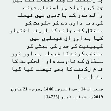
پارلیمنٹ نے چند فیصلے کئے ہیں
جن کی بنیاد پر استعفی دینے
والے صدر کے ہاتھوں میں فیصلہ
کی ذمہ داری دے کر حکومت کو
منتقل کئے جانے کا طریقہ اختیار
کیا ہے اور ان فیصلوں میں
کیبینیٹ کی صدر کی بیٹی کو
منتخب کرنے کا فیصلہ ہے اور نور
سلطان کے نام سے دار الحکومت کا
نام رکھنے کا بھی فیصلہ کیا گیا
ہے۔(۔۔۔)
جمعرات 14 رجب المرجب 1440 ہجری – 21 مارچ
2019ء – شمارہ نمبر [14723]