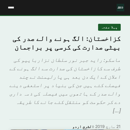
پہلا صفحہ
کزاخستان: الگ ہونے والے صدر کی
بیٹی صدارت کی کرسی پر براجمان
ماسکو: راید جبر نور سلطان نزارباییو کی
طرف سے کازاخستان کی صدارت سے الگ ہونے کے
اعلان کے ایک دن بعد ہی پارلیمنٹ نے چند
فیصلے کئے ہیں جن کی بنیاد پر استعفی دینے
والے صدر کے ہاتھوں میں فیصلہ کی ذمہ داری
دے کر حکومت کو منتقل کئے جانے کا طریقہ
[…]
21 مارچ 2019
·
الشرق اردو