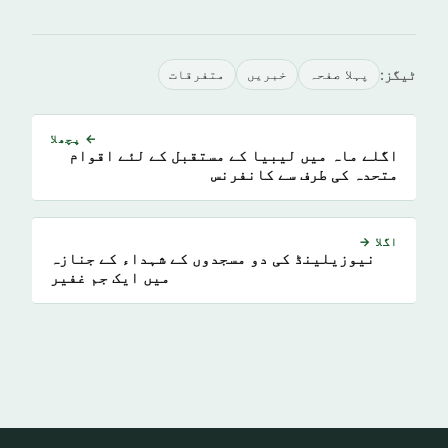
ٹیگز:
پہلا صفحہ
خبريں
متفرقات
← پچھلا
اگلے ماہ میں لیبیا کے مستقبل کے لئے اقوام
متحدہ کی طرف سے کانفرنس
اگلا →
نیوزیلینڈ کی دو مسجدوں کے شہداء کے جنازہ
میں ایک جم غفیر