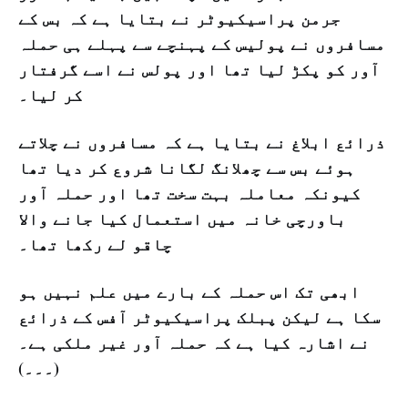
جرمن پراسیکیوٹر نے بتایا ہے کہ بس کے
مسافروں نے پولیس کے پہنچے سے پہلے ہی حملہ
آور کو پکڑ لیا تھا اور پولس نے اسے گرفتار
کر لیا۔
ذرائع ابلاغ نے بتایا ہے کہ مسافروں نے چلاتے
ہوئے بس سے چھلانگ لگانا شروع کر دیا تھا
کیونکہ معاملہ بہت سخت تھا اور حملہ آور
باورچی خانہ میں استعمال کیا جانے والا
چاقو لے رکھا تھا۔
ابھی تک اس حملہ کے بارے میں علم نہیں ہو
سکا ہے لیکن پبلک پراسیکیوٹر آفس کے ذرائع
نے اشارہ کیا ہے کہ حملہ آور غیر ملکی ہے۔
(۔۔۔)