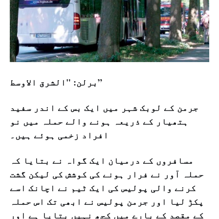
برلن: "الشرق الاوسط”
جرمن کے لوبک شہر میں ایک بس کے اندر سفید
ہتھیار کے ذریعہ ہونے والے حملہ میں نو
افراد زخمی ہوئے ہیں۔
مسافروں کے درمیان ایک گواہ نے بتایا کہ
حملہ آور نے فرار ہونے کی کوشش کی لیکن گشت
کرنے والی پولیس کی ایک ٹیم نے اچانک اسے
پکڑ لیا اور جرمن پولیس نے ابھی تک اس حملہ
کے مقصد کے بارے میں کچھ نہیں بتایا ہے اور