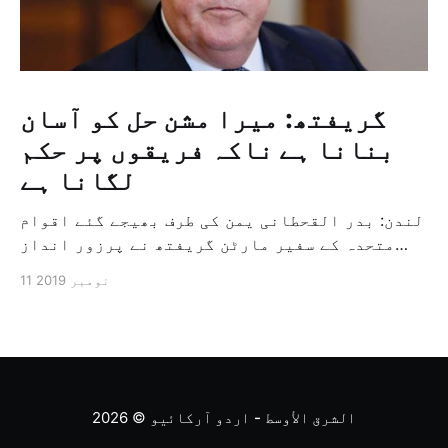
گریفتھ: میرا مشن حل کو آسان
بنانا ہے ناکہ فریقوں پر حکم
لگانا ہے
لندن: بدر القحطانی یمن کی طرف بھیجے گئے اقوام
متحدہ کے سفیر مارٹن گریفتھ نے پرزور انداز
میں کہا کہ وہ یمن میں جنگ کے خاتمہ کے لئے
11 نومبر 2019
ثالثی اور اس کشمکش کی حدبندی کرنے کے لئے ایک
وسیع معاہدہ کرنے کے سلسلہ میں مدد کرنے کا
کردار ادا کر رہے ہیں […]
الشرق الأوسط - اردو آرکائیو
© 2026