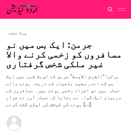
پہلا صفحہ
جرمن: ایک بس میں نو
مسافروں کو زخمی کرنے والا
غیر ملکی شخص گرفتاری
برلن: "الشرق الاوسط” جرمن کے لوبک شہر میں ایک
بس کے اندر سفید ہتھیار کے ذریعہ ہونے والے
حملہ میں نو افراد زخمی ہوئے ہیں۔ مسافروں کے
درمیان ایک گواہ نے بتایا کہ حملہ آور نے فرار
ہونے کی کوشش کی لیکن گشت کرنے […]