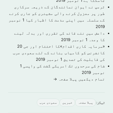
جاسکتا ہے
1 نومبر 2019
ٹرمپ نے ایوان نمائندگان کے ذریعہ سرکاری
طور پر معزول کرنے والی مشینری کو جاری کرنے
کے سلسلہ میں اپنی مذمت کا اظہار کیا
1 نومبر
2019
داعش میں نئے قائد کی تقرری اور بدلہ لینے
کا وعدہ
1 نومبر 2019
«سرمایہ کاری اقدام»کا اختتام اور جی 20
کانفرنس کو کامیاب بنانے کے لئے سعودی عرب
کی قابلیت کی تصدیق
1 نومبر 2019
شام کی سرحدوں تک امریکی گشت کی واپسی
1
نومبر 2019
تمام دیکھیں پہلا صفحہ →
ٹیگز:
پہلا صفحہ
خبريں
سعودى عرب