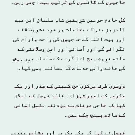
حاجیوں کے قافلوں کی ترتیب بہت اچھی رہی۔
کل خادم حرمین شریفین شاہ سلمان ابن عبد
العزیز منی کے مقامات پر خود تشریف لائے
اور بیت اللہ کے حاجیوں کی راحت وآرام کی
نگرانی کی اور آسانی اور امن وسلامتی کے
ساتھ فریضہ حج ادا کرنے کے سلسلہ میں ہیش
کی جانے والی خدمات کا معائنہ بھی کیا۔
دوسری طرف مرکزی حج کمیٹی کے صدر اور مکہ
مکرمہ کے امیر شہزادہ خالد فیصل نے اعلان
کیا کہ حاجی عرفات سے مزدلفہ مکمل آسانی
کے ساتھ پہنچ چکے ہیں۔
فیصل نے کہا کہ مکہ مکرمہ اور مشاعر مقدسہ