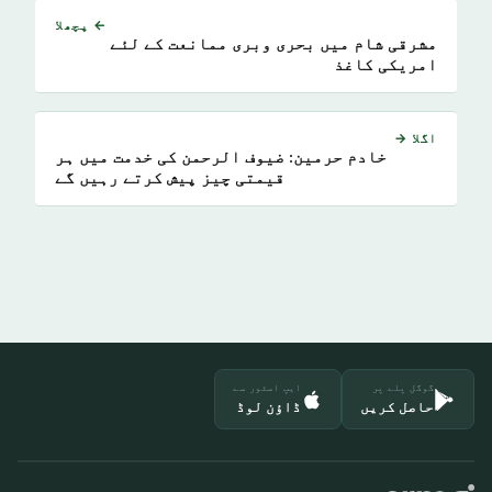
← پچھلا
مشرقی شام میں بحری وبری ممانعت کے لئے
امریکی کاغذ
اگلا →
خادم حرمین: ضیوف الرحمن کی خدمت میں ہر
قیمتی چیز پیش کرتے رہیں گے
گوگل پلے پر
ایپ اسٹور سے
حاصل کریں
ڈاؤن لوڈ