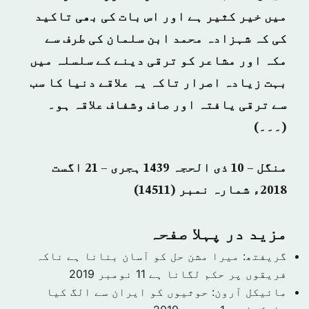
میں خیر کثیر ہے اور اس بات کی بھی تاکید
کی کہ شہزادہ محمد ابن سلمان کی طرف سے
مکہ اور مشاعر کو ترقی دینے کے سلسلہ میں
بہت زیادہ اصرار تاکہ یہ علاقے دنیا کا سب
سے ترقی یافتہ اور صاف وشفاف علاقہ ہو۔
(۔۔۔)
منگل – 10 ذی الحجہ 1439 ہجری – 21 اگست
2018ء شمارہ نمبر (14511)
مزید در پہلا صفحہ
گریفتھ: میرا مشن حل کو آسان بنانا ہے ناکہ
فریقوں پر حکم لگانا ہے
11 نومبر 2019
مائیکل آرون: حوثیوں کو ایران سے الگ کیا