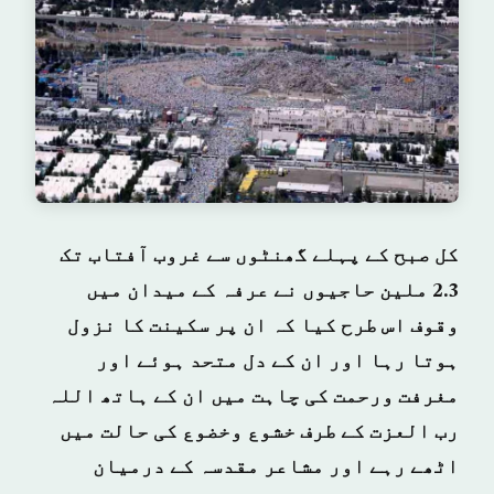
کل صبح کے پہلے گھنٹوں سے غروب آفتاب تک
2.3 ملین حاجیوں نے عرفہ کے میدان میں
وقوف اس طرح کیا کہ ان پر سکینت کا نزول
ہوتا رہا اور ان کے دل متحد ہوئے اور
مغرفت ورحمت کی چاہت میں ان کے ہاتھ اللہ
رب العزت کے طرف خشوع وخضوع کی حالت میں
اٹھے رہے اور مشاعر مقدسہ کے درمیان