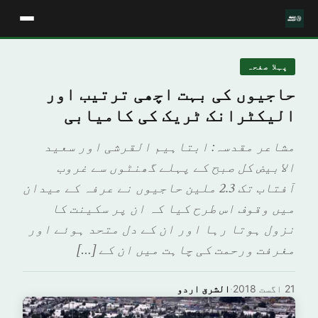
پہلا صفحہ
حاجیوں کی بہت اچھی ترتیب اور
الیکٹرانک ٹریک کی کامیابی
مشاعر مقدسہ: ابتاہیم القرشی اور سعید
الابیض کل صبح کے پہلے گھنٹوں سے غروب
آفتاب تک 2.3 ملین حاجیوں نے عرفہ کے میدان
میں وقوف اس طرح کیا کہ ان پر سکینت کا
نزول ہوتا رہا اور ان کے دل متحد ہوئے اور
مغرفت ورحمت کی چاہت میں ان کے […]
21 اگست 2018
·
الشرق اردو