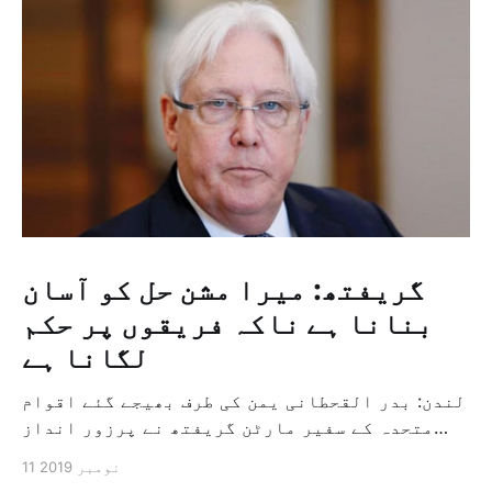
گریفتھ: میرا مشن حل کو آسان
بنانا ہے ناکہ فریقوں پر حکم
لگانا ہے
لندن: بدر القحطانی یمن کی طرف بھیجے گئے اقوام
متحدہ کے سفیر مارٹن گریفتھ نے پرزور انداز
میں کہا کہ وہ یمن میں جنگ کے خاتمہ کے لئے
11 نومبر 2019
ثالثی اور اس کشمکش کی حدبندی کرنے کے لئے ایک