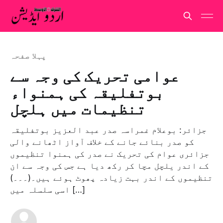
پہلا صفحہ
عوامی تحریک کی وجہ سے
بوتفلیقہ کی ہمنواء
تنظیمات میں ہلچل
جزائر: بوعلام غمراسہ صدر عبد العزیز بوتفلیقہ
کو صدر بنائے جانے کے خلاف آواز اٹھانے والی
جزائری عوام کی تحریک نے صدر کی ہمنوا تنظیموں
کے اندر یلچل مچا کر رکھ دیا ہے جس کی وجہ سے ان
تنظیموں کے اندر بہت زیادہ پھوٹ ہوئے ہیں۔(۔۔۔)
اسی سلسلہ میں […]