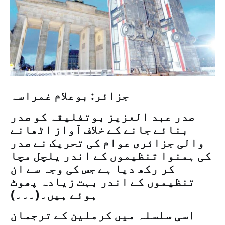
جزائر: بوعلام غمراسہ
صدر عبد العزیز بوتفلیقہ کو صدر
بنائے جانے کے خلاف آواز اٹھانے
والی جزائری عوام کی تحریک نے صدر
کی ہمنوا تنظیموں کے اندر یلچل مچا
کر رکھ دیا ہے جس کی وجہ سے ان
تنظیموں کے اندر بہت زیادہ پھوٹ
ہوئے ہیں۔(۔۔۔)
اسی سلسلہ میں کرملین کے ترجمان