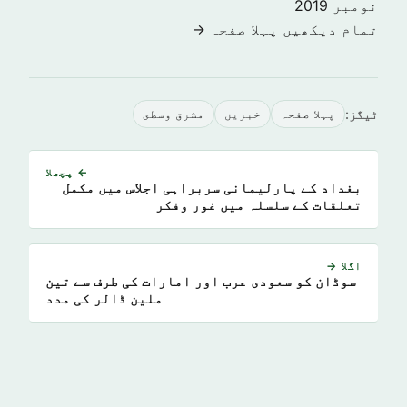
نومبر 2019
تمام دیکھیں پہلا صفحہ →
ٹیگز:
پہلا صفحہ
خبريں
مشرق وسطى
← پچھلا
بغداد کے پارلیمانی سربراہی اجلاس میں مکمل
تعلقات کے سلسلہ میں غور وفکر
اگلا →
سوڈان کو سعودی عرب اور امارات کی طرف سے تین
ملین ڈالر کی مدد