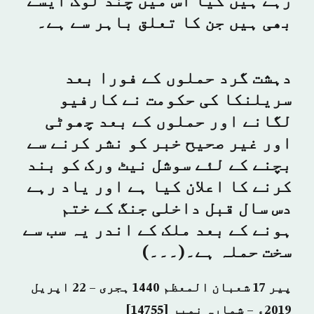
رہے ہیں کیا اس میں چند لوگ ایسے
بھی ہیں جن کا تعلق باہر سے ہے۔
دہشت گرد حملوں کے فورا بعد
سریلنکا کی حکومت نے کارفیو
لگانے اور حملوں کے بعد چھوٹی
اور غیر صحیح خبر کو نشر کرنے سے
بچنے کے لئے سوشل نیٹ ورک کو بند
کرنے کا اعلان کیا ہے اور یاد رہے
دس سال قبل داخلی جنگ کے ختم
ہونے کے بعد ملک کے اندر یہ سب سے
سخت حملہ ہے۔(۔۔۔)
پیر 17 شعبان المعظم 1440 ہجری – 22 اپریل
2019ء – شمارہ نمبر [14755]