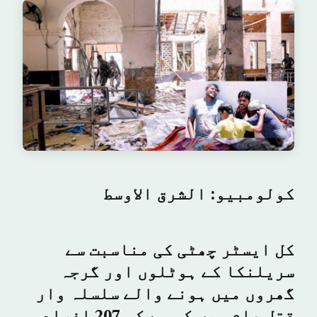
کولومبیو: الشرق الاوسط
کل ایسٹر چھٹی کی مناسبت سے
سریلنکا کے ہوٹلوں اور گرجہ
گھروں میں ہونے والے سلسلہ وار