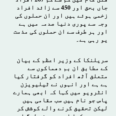
قتل عام میں کم سے کم 207 افراد
جاں بحق اور 450 سے زائد افراد
زخمی ہوئے ہیں اور ان حملوں کی
وجہ سے پوری دنیا صدمہ میں ہے
اور ہر طرف سے ان حملوں کی مذمت
یو رہی ہے۔
سریلنکا کے وزیر اعظم کے بیان
کے مطابق ان بم دھماکوں سے
متعلق آٹھ افراد کو گرفتار کیا
ہے ہے اور انہوں نے ٹیلیویزن
انٹرویو میں کہا کہ ابھی ہمارے
پاس جو نام ہیں سب مقامی ہیں
لیکن تحقیق کرنے والے کوشش کر