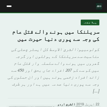
پہلا صفحہ
سریلنکا میں ہونے والے قتل عام
کی وجہ سے پوری دنیا حیرت میں
کولومبیو: الشرق الاوسط کل ایسٹر چھٹی کی
مناسبت سے سریلنکا کے ہوٹلوں اور گرجہ
گھروں میں ہونے والے سلسلہ وار قتل عام
میں کم سے کم 207 افراد جاں بحق اور 450 سے
زائد افراد زخمی ہوئے ہیں اور ان حملوں کی
وجہ سے پوری دنیا صدمہ میں ہے اور ہر طرف
[…]
22 اپریل 2019
·
الشرق اردو