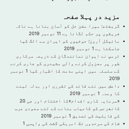
مزید در پہلا صفحہ
گریفتھ: میرا مشن حل کو آسان بنانا ہے ناکہ
فریقوں پر حکم لگانا ہے
11 نومبر 2019
مائیکل آرون: حوثیوں کو ایران سے الگ کیا
جاسکتا ہے
1 نومبر 2019
ٹرمپ نے ایوان نمائندگان کے ذریعہ سرکاری
طور پر معزول کرنے والی مشینری کو جاری کرنے
کے سلسلہ میں اپنی مذمت کا اظہار کیا
1 نومبر
2019
داعش میں نئے قائد کی تقرری اور بدلہ لینے
کا وعدہ
1 نومبر 2019
«سرمایہ کاری اقدام»کا اختتام اور جی 20
کانفرنس کو کامیاب بنانے کے لئے سعودی عرب
کی قابلیت کی تصدیق
1 نومبر 2019
شام کی سرحدوں تک امریکی گشت کی واپسی
1