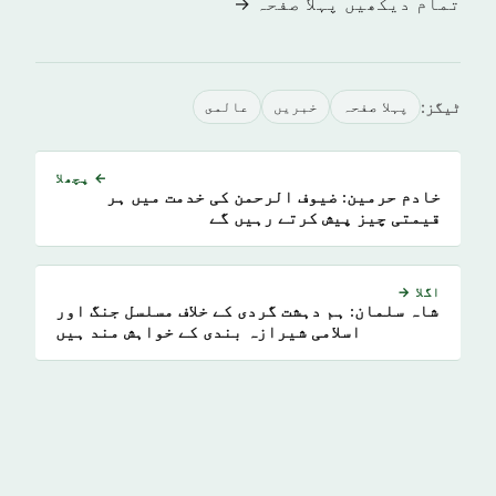
تمام دیکھیں پہلا صفحہ →
ٹیگز:
پہلا صفحہ
خبريں
عالمى
← پچھلا
خادم حرمین: ضیوف الرحمن کی خدمت میں ہر
قیمتی چیز پیش کرتے رہیں گے
اگلا →
شاہ سلمان: ہم دہشت گردی کے خلاف مسلسل جنگ اور
اسلامی شیرازہ بندی کے خواہش مند ہیں