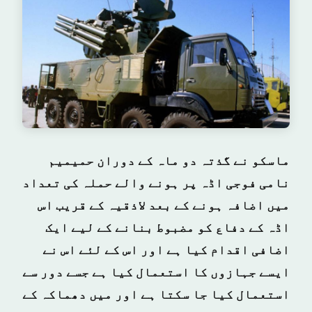
ماسکو نے گذتہ دو ماہ کے دوران حمیمیم
نامی فوجی اڈہ پر ہونے والے حملہ کی تعداد
میں اضافہ ہونے کے بعد لاذقیہ کے قریب اس
اڈہ کے دفاع کو مضبوط بنانے کے لیے ایک
اضافی اقدام کیا ہے اور اس کے لئے اس نے
ایسے جہازوں کا استعمال کیا ہے جسے دور سے
استعمال کیا جا سکتا ہے اور میں دھماکہ کے