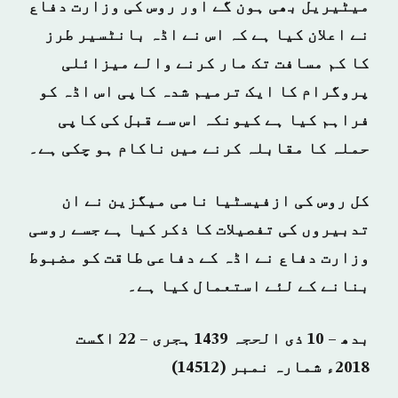
میٹیریل بھی ہون گے اور روس کی وزارت دفاع
نے اعلان کیا ہے کہ اس نے اڈہ بانٹسیر طرز
کا کم مسافت تک مار کرنے والے میزائلی
پروگرام کا ایک ترمیم شدہ کاپی اس اڈہ کو
فراہم کیا ہے کیونکہ اس سے قبل کی کاپی
حملہ کا مقابلہ کرنے میں ناکام ہو چکی ہے۔
کل روس کی ازفیسٹیا نامی میگزین نے ان
تدبیروں کی تفصیلات کا ذکر کیا ہے جسے روسی
وزارت دفاع نے اڈہ کے دفاعی طاقت کو مضبوط
بنانے کے لئے استعمال کیا ہے۔
بدھ – 10 ذی الحجہ 1439 ہجری – 22 اگست
2018ء شمارہ نمبر (14512)