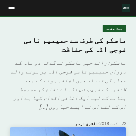
پہلا صفحہ
ماسکو کی طرف سے حمیمیم نامی
فوجی اڈہ کی حفاظت
ماسکو: رائد جبر ماسکو نے گذتہ دو ماہ کے
دوران حمیمیم نامی فوجی اڈہ پر ہونے والے
حملہ کی تعداد میں اضافہ ہونے کے بعد
لاذقیہ کے قریب اس اڈہ کے دفاع کو مضبوط
بنانے کے لیے ایک اضافی اقدام کیا ہے اور
اس کے لئے اس نے ایسے جہازوں […]
22 اگست 2018
·
الشرق اردو