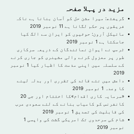
مزید در پہلا صفحہ
گریفتھ: میرا مشن حل کو آسان بنانا ہے ناکہ
فریقوں پر حکم لگانا ہے
11 نومبر 2019
مائیکل آرون: حوثیوں کو ایران سے الگ کیا
جاسکتا ہے
1 نومبر 2019
ٹرمپ نے ایوان نمائندگان کے ذریعہ سرکاری
طور پر معزول کرنے والی مشینری کو جاری کرنے
کے سلسلہ میں اپنی مذمت کا اظہار کیا
1 نومبر
2019
داعش میں نئے قائد کی تقرری اور بدلہ لینے
کا وعدہ
1 نومبر 2019
«سرمایہ کاری اقدام»کا اختتام اور جی 20
کانفرنس کو کامیاب بنانے کے لئے سعودی عرب
کی قابلیت کی تصدیق
1 نومبر 2019
شام کی سرحدوں تک امریکی گشت کی واپسی
1
نومبر 2019