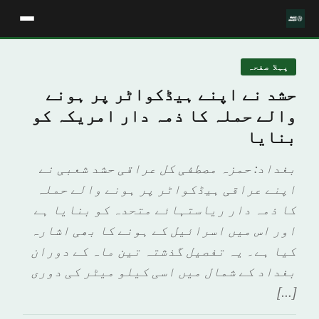
پہلا صفحہ
حشد نے اپنے ہیڈکواٹر پر ہونے
والے حملہ کا ذمہ دار امریکہ کو
بنایا
بغداد: حمزہ مصطفی کل عراقی حشد شعبی نے
اپنے عراقی ہیڈکواٹر پر ہونے والے حملہ
کا ذمہ دار ریاستہائے متحدہ کو بنایا ہے
اور اس میں اسرائیل کے ہونے کا بھی اشارہ
کیا ہے۔ یہ تفصیل گذشتہ تین ماہ کے دوران
بغداد کے شمال میں اسی کیلو میٹر کی دوری
[…]