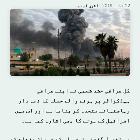
22 اگست 2019
·
الشرق اردو
کل عراقی حشد شعبی نے اپنے عراقی
ہیڈکواٹر پر ہونے والے حملہ کا ذمہ دار
ریاستہائے متحدہ کو بنایا ہے اور اس میں
اسرائیل کے ہونے کا بھی اشارہ کیا ہے۔
یہ تفصیل گذشتہ تین ماہ کے دوران بغداد کے