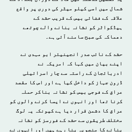
شمال میں اسی کیلو میٹر کی دوری پر واقع
علاقہ کے فضائی بیس کے قریب حشد کے
ہیڈکواٹر کو نشانہ بنانے والے چوتھے
دھماکہ کی صبح سامنے آئی ہے۔
حشد کے نائب صدر انجینیئر ابو مہدی نے
اپنے بیان میں کہا کہ امریکہ نے
ادربائجان کے راستہ سے چار اسرائیلی
ڈرون جہاز کو داخل کیا ہے اور اس کا مقصد
عراق کے فوجی بیس کو نشانہ بناکر حملہ
کرنا تھا اور انہوں نے ایسا کرنے والوں کو
عراق کا دشمن قرار دیا ہے کیونکہ یہ لوگ
مختلف طریقوں سے حشد کے فورسز کو نشانہ
بنانے کا منصوبہ بنا رہے ہیں اور انہوں نے