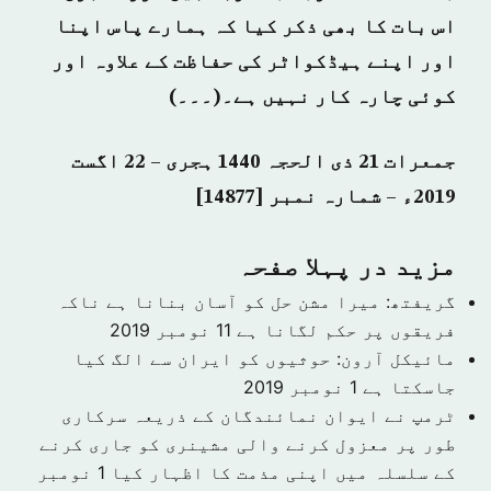
اس بات کا بھی ذکر کیا کہ ہمارے پاس اپنا
اور اپنے ہیڈکواٹر کی حفاظت کے علاوہ اور
کوئی چارہ کار نہیں ہے۔(۔۔۔)
جمعرات 21 ذی الحجہ 1440 ہجری – 22 اگست
2019ء – شمارہ نمبر [14877]
مزید در پہلا صفحہ
گریفتھ: میرا مشن حل کو آسان بنانا ہے ناکہ
فریقوں پر حکم لگانا ہے
11 نومبر 2019
مائیکل آرون: حوثیوں کو ایران سے الگ کیا
جاسکتا ہے
1 نومبر 2019
ٹرمپ نے ایوان نمائندگان کے ذریعہ سرکاری
طور پر معزول کرنے والی مشینری کو جاری کرنے
کے سلسلہ میں اپنی مذمت کا اظہار کیا
1 نومبر