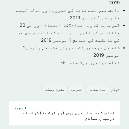
2019
داعش میں نئے قائد کی تقرری اور بدلہ لینے
کا وعدہ
1 نومبر 2019
«سرمایہ کاری اقدام»کا اختتام اور جی 20
کانفرنس کو کامیاب بنانے کے لئے سعودی عرب
کی قابلیت کی تصدیق
1 نومبر 2019
شام کی سرحدوں تک امریکی گشت کی واپسی
1
نومبر 2019
تمام دیکھیں پہلا صفحہ →
ٹیگز:
پہلا صفحہ
خبريں
مشرق وسطى
← پچھلا
ادلب کے سلسلہ میں روس اور ترک مذاکرات کے
درمیان تصادم