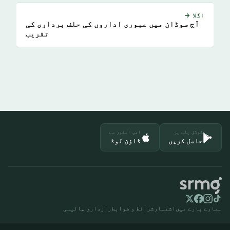
اگلا →
آج سوڈان میں عبوری اداروں کی حلف برداری کی
تقریب
گوگل پلے پر
ایپ اسٹور سے
حاصل کریں
ڈاؤن لوڈ
ہمارے بارے میں
اشتہار
شرائط و ضوابط
رازداری پالیسی