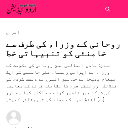
ایران
روحانی کے وزراء کی طرف سے
خامنئی کو تنبیہاتی خط
لندن: عادل السالمی حسن روحانی کی حکومت کے
وزراء نے ایرانی رہنماء علی خامنئی کو ایک
پیغام بھیجا ہے جس میں انہوں نے دہشت گردی کی
فنڈنگ اور منظم جرم کا مقابلہ کرنے کے معاہدہ
کی شرکت میں تاخیر کرنے سے آگاہ کیا ہے اور
انتظامیہ کے مفاد کی تعییناتی کمیٹی […]