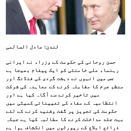
لندن: عادل السالمی
حسن روحانی کی حکومت کے وزراء نے ایرانی
رہنماء علی خامنئی کو ایک پیغام بھیجا ہے
جس میں انہوں نے دہشت گردی کی فنڈنگ اور
منظم جرم کا مقابلہ کرنے کے معاہدہ کی شرکت
میں تاخیر کرنے سے آگاہ کیا ہے اور
انتظامیہ کے مفاد کی تعییناتی کمیٹی میں
حکومت کی تجویز پر گفت وشنید کرنے کے لئے
بہت جلد مداخلت کرنے کا مطالبہ کیا ہے جبکہ
ذرائع ابلاغ کے رپورٹوں میں انکشاف ہوا ہے