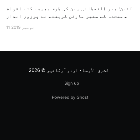
لندن: بدر القحطانی یمن کی طرف بھیجے گئے اقوام
متحدہ کے سفیر مارٹن گریفتھ نے پرزور انداز
میں کہا کہ وہ یمن میں جنگ کے خاتمہ کے لئے
11 نومبر 2019
ثالثی اور اس کشمکش کی حدبندی کرنے کے لئے ایک
وسیع معاہدہ کرنے کے سلسلہ میں مدد کرنے کا
کردار ادا کر رہے ہیں […]
الشرق الأوسط - اردو آرکائیو
© 2026
Sign up
Powered by Ghost