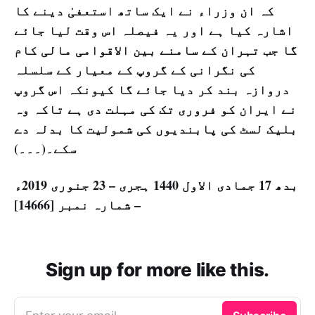
کہ ان وزراء نے ایک ساتھ استعفیٰ دینے کا
اشارہ کیا ہے اور یہ فیصلہ اس وقت لیا جائے
گا جب تہران کے سامنے بین الاقوامی مالی کام
کی نگرانی کے گروپ کے معیار کے سلسلہ
دروازہ بند کر دیا جائے گا کیونکہ اس گروپ
نے ایران کو فروری تک کی مہلت دی ہے تاکہ وہ
بلیک لسٹ کی پابندیوں کی شمولیت کا بدلہ دے
سکے۔(۔۔۔)
بدھ 17 جمادی الاول 1440 ہجری – 23 جنوری 2019ء
– شمارہ نمبر [14666]
Sign up for more like this.