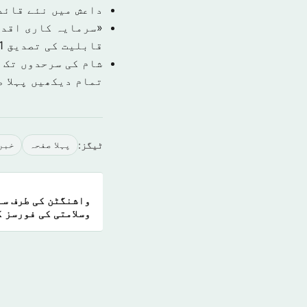
داعش میں نئے قائد
قابلیت کی تصدیق
1 نومبر 9
شام کی سرحدوں تک 
تمام دیکھیں پہلا 
ٹیگز:
پہلا صفحہ
خبر
واشنگٹن کی طرف سے
وسلامتی کی فورسز 
آمادگی