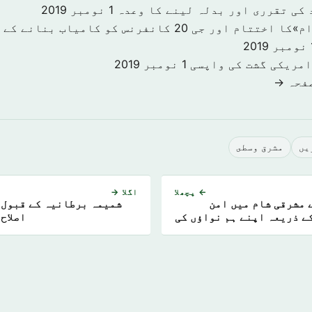
 کی تقرری اور بدلہ لینے کا وعدہ
1 نومبر 2019
«سرمایہ کاری اقدام»کا اختتام اور جی 20 کانفرنس کو کا
201
امریکی گشت کی واپسی
1 نومبر 2019
صفحہ →
يں
مشرق وسطى
← پچھلا
اگلا →
 مشرقی شام میں امن
شمیمہ برطانیہ کے قبول 
کے ذریعہ اپنے ہم نواؤں کی
اصلاح