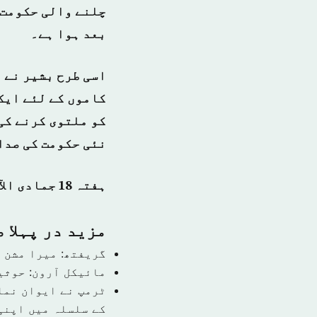
چلنے والی حکومت 
بعد ہوا ہے۔
اسی طرح بشیر نے 
کاموں کے لئے ایک
کو ملتوی کرنے کی
نئی حکومت کی صدا
ہفتہ 18 جمادی الآخر 1440 ہجری – 23 فروری 2019ء – شمارہ نمبر [14697]
مزید در پہلا 
گریفتھ: میرا مشن 
مائیکل آرون: حوثی
ٹرمپ نے ایوان نما
کے سلسلہ میں اپنی