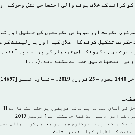
کو گرانے کے خلاف ہونے والی احتجاجی نقل وحرکت او
مرکزی حکومت اور صوبائی حکومتوں کی تحلیل اور قو
 حکومت تشکیل کرنے کا اعلان کیا اور پارلیمنٹ کو 
 دعوت دی ہے کیونکہ اس تبدیلی کی وجہ سے وہ آئندہ 
رتی انتخبات میں حصہ لے سکتے تھے۔(۔۔۔)
صفحہ
حل کو آسان بنانا ہے ناکہ فریقوں پر حکم لگانا ہے
11 نومبر 2019
وں کو ایران سے الگ کیا جاسکتا ہے
1 نومبر 2019
ئندگان کے ذریعہ سرکاری طور پر معزول کرنے والی مشی
 مذمت کا اظہار کیا
1 نومبر 2019