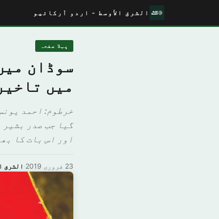
الشرق الأوسط - اردو آرکائیو
پہلا صفحہ
سوڈان میں
میں تاخیر
خرطوم: احمد یونس
گیا جب صدر بشیر ن
اور اس بات کا بھی
23 فروری 2019
·
الشرق ا