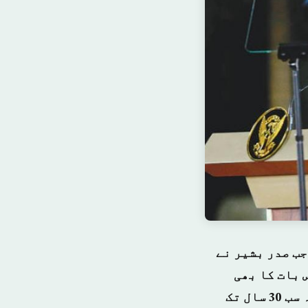
جب صدر بشیر نے
 بات کا بھی
اعلان کیا کہ وہ مخالفین کے ساتھ گفتگو کرنے کے لئے تیار ہیں اور یہ سب 30 سال تک