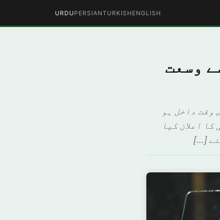
URDU
PERSIAN
TURKISH
ENGLISH
ے وسعت
 وقت داخل ہو
کا اعلان کیا
ے […]