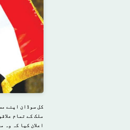
کل سوڈان اپنے مس
ملک کے تمام علاقو