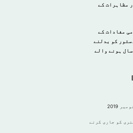
ر مظاہرات کے
می مفادات کے
دستور کو بدلنے
سال ہونے والے
نری کو جاری کرنے