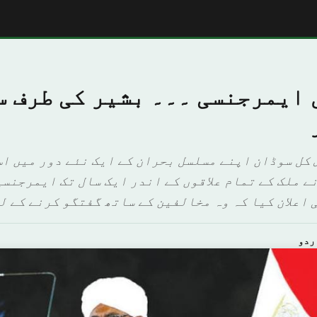
 ایمرجنسی ۔۔۔ بشیر کی طرف س
 کل سوڈان اپنے مسلسل بحران کے ایک نئے دور میں اس
ے ملک کے تمام علاقوں کے اندر ایک سال تک ایمرجنسی 
 اعلان کیا کہ وہ مخالفین کے ساتھ گفتگو کرنے کے لئ
ردو