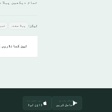
تمام دیکھیں پہلا 
ٹیگز:
پہلا صفحہ
خبر
تین کمانڈروں ک
گوگل پلے پر
ایپ اسٹور سے
حاصل کریں
ڈاؤن لوڈ