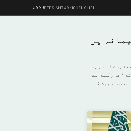
URDU
PERSIAN
TURKISH
ENGLISH
یمانہ پر
معاہدے کے ذریعہ
ا آغاز کیا ہے
طرف سے چین کے