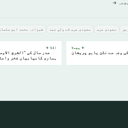
صفحہ →
يں
سعودى عرب
سعودی عرب کے ولی عہد
شہزادہ محمد ابن سلمان
← پچھلا
اگلا →
ی وجہ سے نٹن یاہو پریشان
صدر سال کی "الشرق الاوس
ہماری کامیابیاں فخر واعت