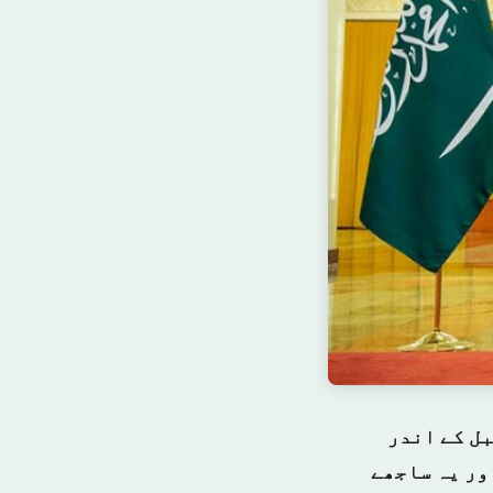
ل کے اندر
ور یہ ساجھے