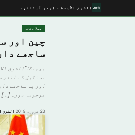
الشرق الأوسط - اردو آرکائیو
پہلا صفحہ
چین اور س
ساجھے دار
بیجنگ: "الشرق ال
مستقبل کے اندر س
اور یہ ساجھے دار
موجودہ دورہ […]
23 فروری 2019
·
الشرق ا