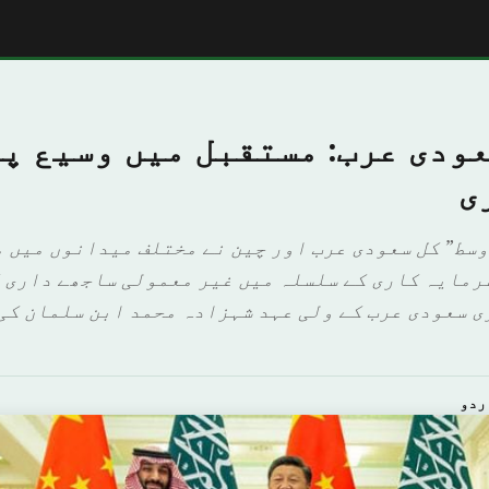
عودی عرب: مستقبل میں وسیع پ
ی
اوسط” کل سعودی عرب اور چین نے مختلف میدانوں میں 
رمایہ کاری کے سلسلہ میں غیر معمولی ساجھے داری ک
ی سعودی عرب کے ولی عہد شہزادہ محمد ابن سلمان کی 
ردو