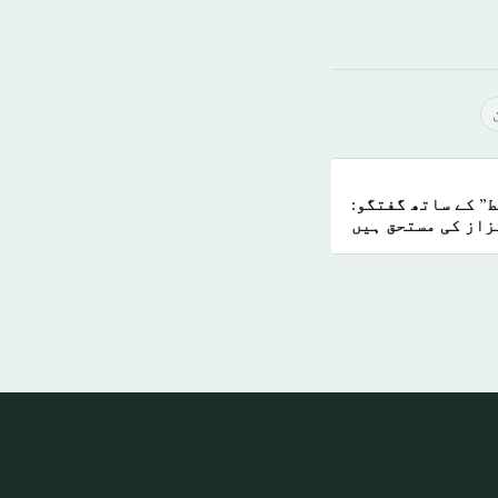
ط” کے ساتھ گفتگو:
زاز کی مستحق ہیں