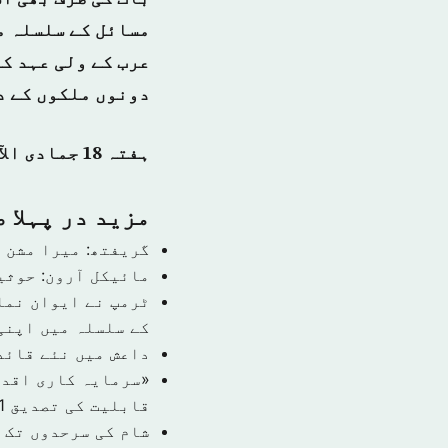
مسائل کے سلسلہ م
عرب کے ولی عہد کے
دونوں ملکوں کے د
ہفتہ 18 جمادی الآخر 1440 ہجری – 23 فروری 2019ء – شمارہ نمبر [14697]
مزید در پہلا 
گریفتھ: میرا مشن 
مائیکل آرون: حوثی
ٹرمپ نے ایوان نما
کے سلسلہ میں اپنی
داعش میں نئے قائد
قابلیت کی تصدیق
1 نومبر 9
شام کی سرحدوں تک 