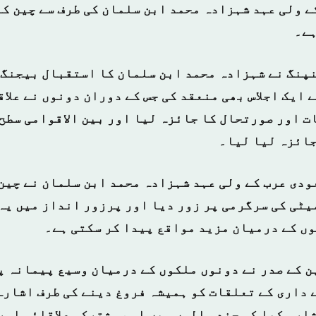
ے ولی عہد شہزادہ محمد ابن سلمان کی طرف سے چین ک
ہے۔
نپنگ نے شہزادہ محمد ابن سلمان کا استقبال بیجنگ 
ایک اجلاس بھی منعقد کی جس کے دوران دونوں نے علاق
 اور صورتحال کا جائزہ لیا اور بین الاقوامی سطح 
جائزہ لیا لیا۔
عودی عرب کے ولی عہد شہزادہ محمد ابن سلمان نے چین
یٹی کی سرگرمی پر زور دیا اور پرزور انداز میں یہ 
ں کے درمیان مزید مواقع پیدا کر سکتی ہے۔
ن کے صدر نے دونوں ملکوں کے درمیان وسیع پیمانہ پ
داری کے تعلقات کو ہمیشہ فروغ دینے کی طرف اشارہ 
ارہ کیا کہ چند سالوں میں اہم مشترکہ علاقائی اور