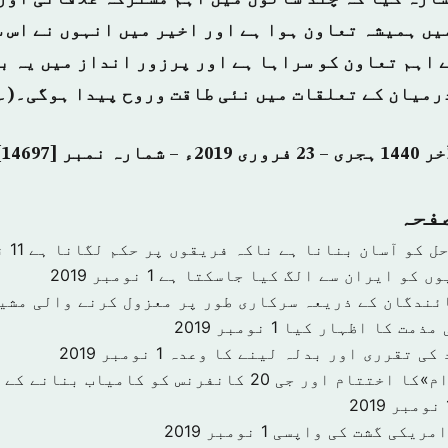
یں ہمیشہ تعاون ہوا ہے اور اخیر میں انہوں نے اس 
 اہم تعاون کو سراہا ہے اور پرزور انداز میں یہ بھ
رمیان کے تعلقات میں نئی طاقت وروح پیدا ہوگی۔(۔
صفحہ
حل کو آسان بنانا ہے ناکہ فریقوں پر حکم لگانا ہے
11 نومبر 2019
وں کو ایران سے الگ کیا جاسکتا ہے
1 نومبر 2019
ئندگان کے ذریعہ سرکاری طور پر معزول کرنے والی مشی
 مذمت کا اظہار کیا
1 نومبر 2019
 کی تقرری اور بدلہ لینے کا وعدہ
1 نومبر 2019
«سرمایہ کاری اقدام»کا اختتام اور جی 20 کانفرنس کو کا
201
امریکی گشت کی واپسی
1 نومبر 2019