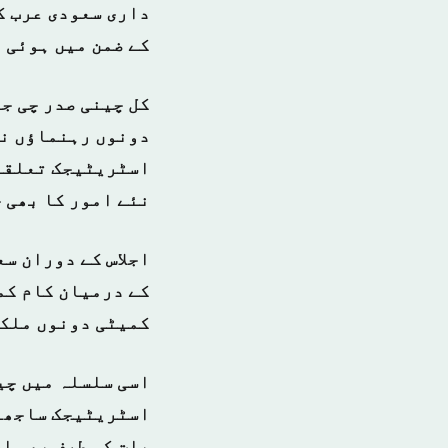
داری سعودی عرب ک
کے ضمن میں ہوئی 
کل چینی صدر چی ج
دونوں رہنماؤں نے 
اسٹریٹیجک تعلقات
نئے امور کا بھی 
اجلاس کے دوران س
کے درمیان کام کم
کمیٹی دونوں ملکو
اسی سلسلہ میں چی
اسٹریٹیجک ساجھے 
بات کی طرف بھی اش