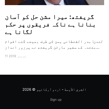
گریفتھ: میرا مشن حل کو آسان
بنانا ہے ناکہ فریقوں پر حکم
لگانا ہے
لندن: بدر القحطانی یمن کی طرف بھیجے گئے اقوام
متحدہ کے سفیر مارٹن گریفتھ نے پرزور انداز
میں کہا کہ وہ یمن میں جنگ کے خاتمہ کے لئے
11 نومبر 2019
ثالثی اور اس کشمکش کی حدبندی کرنے کے لئے ایک
وسیع معاہدہ کرنے کے سلسلہ میں مدد کرنے کا
کردار ادا کر رہے ہیں […]
الشرق الأوسط - اردو آرکائیو
© 2026
Sign up