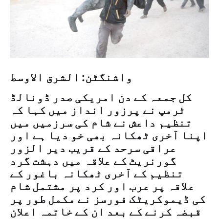
واشنگٹن: الشرق الاوسط
کل جمعہ کے دن امریکی صدر ڈونالڈ
ٹرمپ نے پرزور انداز میں کہا کہ
تنظیم داعش نے شام کی سرزمیں میں
اپنا آخری ٹھکانہ بھی خو دیا ہے اور
عراقی سرحد کے قریب دیر الزور
گورنریٹ کے علاقہ میں دہشت گرد
تنظیم کے آخری ٹھکانہ باغور کے
علاقہ پر عرب اور کرد پر مشتمل شام
کی ڈیموکریٹک فورسز نے مکمل طور پر
قبضہ کرنے کے بعد ان کے خاتمہ اعلان