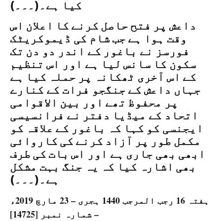
کیا ہے۔(۔۔۔)
داعش پر فتح حاصل کرنے کا اعلان اس
وقت ہوا ہے جب شام کی ڈیموکریٹک
فورسز نے باغور کے اندر دو دن تک
سکون کا سانس لیا ہے اور اس تنظیم
کے اس آخری ٹھکانہ پر حملہ کیا ہے
جہاں داعش کے جنگجو فرات کے کنارے
پر محفوظ تھے اور بین الاقوامی
اتحاد کے میڈیا دفتر نے فرانسیسی
ایجنسی کو کہا کہ باغور کے علاقہ کو
مکمل طور پر آزاد کرنے کی کاروائی
ابھی بھی جاری ہے اور اس بات کی طرف
بھی اشارہ کیا کہ یہ جنگ بہت مشکل
ہے۔(۔۔۔)
ہفتہ 16 رجب المرجب 1440 ہجری – 23 مارچ 2019ء
– شمارہ نمبر [14725]