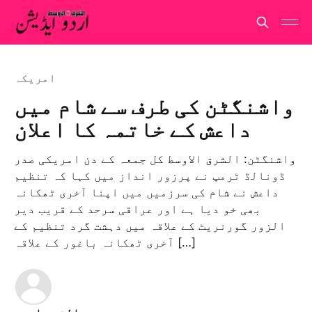
امريكہ
واشنگٹن کی طرف سے شام میں
داعش کے خاتمہ کا اعلان
واشنگٹن: الشرق الاوسط کل جمعہ کے دن امریکی صدر
ڈونالڈ ٹرمپ نے پرزور انداز میں کہا کہ تنظیم
داعش نے شام کی سرزمیں میں اپنا آخری ٹھکانہ
بھی خو دیا ہے اور عراقی سرحد کے قریب دیر
الزور گورنریٹ کے علاقہ میں دہشت گرد تنظیم کے
آخری ٹھکانہ باغور کے علاقہ […]