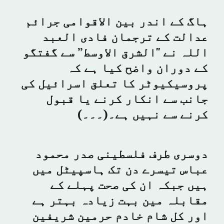
ہاگ کے اندر بین الاقوامی جرائم
عدالت کے ترجمان فادی العبد
اللہ نے "الشرق الاوسط” سے گفتگو
کے دوران واضح کیا ہے کہ
پروسیکیوٹر کا تعلق اسرائیل کی
جانب سے انکار کرنے یا قبول
کرنے سے نہیں ہے۔(۔۔۔)
دوسری طرف فلسطینی صدر محمود
عباس تیسرے دن تک ہاسپیٹل میں
ہیں جبکہ ان کی صحت پہلے کے
مقابلہ مین بہت زیادہ بہتر ہے
اور کل شام خادم حرمین شریفین