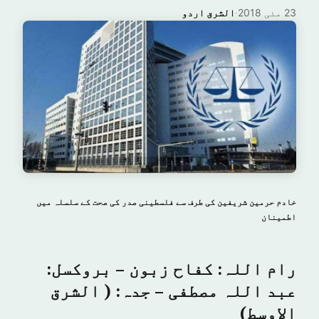
23 مئی 2018
·
الشرق اردو
خادم حرمین شریفین کی طرف سے فلسطینی صدر کی صحت کے سلسلہ میں
اطمینان
رام اللہ: کفاح زبون – بروکسل:
عبد اللہ مصطفی – جدہ: ( الشرق
الاوسط)