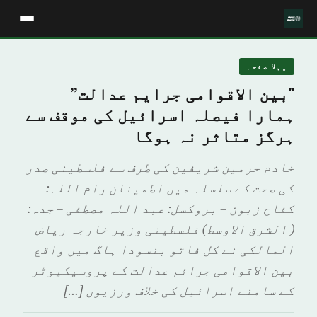
پہلا صفحہ
"بین الاقوامی جرایم عدالت”
ہمارا فیصلہ اسرائیل کی موقف سے
ہرگز متاثر نہ ہوگا
خادم حرمین شریفین کی طرف سے فلسطینی صدر
کی صحت کے سلسلہ میں اطمینان رام اللہ:
کفاح زبون – بروکسل: عبد اللہ مصطفی – جدہ:
( الشرق الاوسط) فلسطینی وزیر خارجہ ریاض
المالکی نے کل فاتو بنسودا ہاگ میں واقع
بین الاقوامی جرائم عدالت کے پروسیکیوٹر
کے سامنے اسرائیل کی خلاف ورزیوں […]