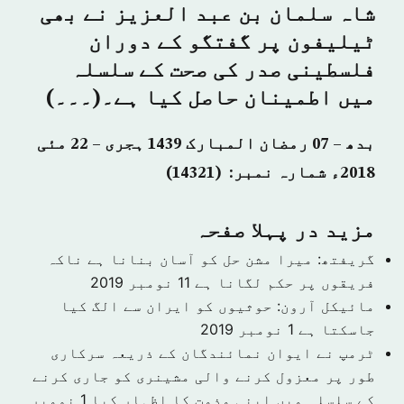
شاہ سلمان بن عبد العزیز نے بھی
ٹیلیفون پر گفتگو کے دوران
فلسطینی صدر کی صحت کے سلسلہ
میں اطمینان حاصل کیا ہے۔(۔۔۔)
بدھ – 07 رمضان المبارک 1439 ہجری – 22 مئی
2018ء شمارہ نمبر: (14321)
مزید در پہلا صفحہ
گریفتھ: میرا مشن حل کو آسان بنانا ہے ناکہ
فریقوں پر حکم لگانا ہے
11 نومبر 2019
مائیکل آرون: حوثیوں کو ایران سے الگ کیا
جاسکتا ہے
1 نومبر 2019
ٹرمپ نے ایوان نمائندگان کے ذریعہ سرکاری
طور پر معزول کرنے والی مشینری کو جاری کرنے
کے سلسلہ میں اپنی مذمت کا اظہار کیا
1 نومبر