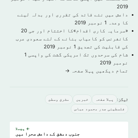
2019
داعش میں نئے قائد کی تقرری اور بدلہ لینے
کا وعدہ
1 نومبر 2019
«سرمایہ کاری اقدام»کا اختتام اور جی 20
کانفرنس کو کامیاب بنانے کے لئے سعودی عرب
کی قابلیت کی تصدیق
1 نومبر 2019
شام کی سرحدوں تک امریکی گشت کی واپسی
1
نومبر 2019
تمام دیکھیں پہلا صفحہ →
ٹیگز:
پہلا صفحہ
خبريں
مشرق وسطى
فلسطینی صدر محمود عباس
← پچھلا
جنوب دمشق کے داعش صحرا میں