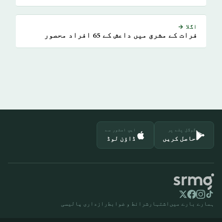
اگلا →
فرات کے مشرق میں داعش کے 65 افراد محصور
گوگل پلے پر
ایپ اسٹور سے
حاصل کریں
ڈاؤن لوڈ
ہمارے بارے میں
اشتہار
شرائط و ضوابط
رازداری پالیسی