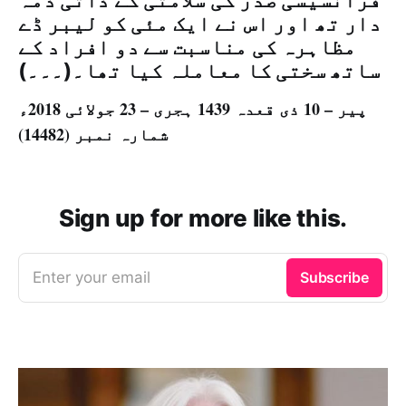
فرانسیسی صدر کی سلامتی کے ذاتی ذمہ
دار تھ اور اس نے ایک مئی کو لیبر ڈے
مظاہرہ کی مناسبت سے دو افراد کے
ساتھ سختی کا معاملہ کیا تھا۔(۔۔۔)
پیر – 10 ذی قعدہ 1439 ہجری – 23 جولائی 2018ء
شمارہ نمبر (14482)
Sign up for more like this.
Enter your email
Subscribe