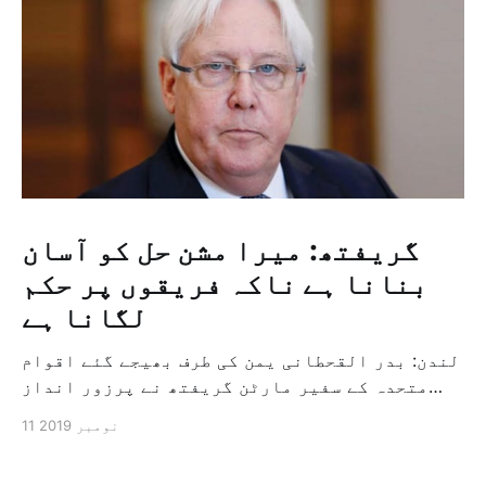
گریفتھ: میرا مشن حل کو آسان
بنانا ہے ناکہ فریقوں پر حکم
لگانا ہے
لندن: بدر القحطانی یمن کی طرف بھیجے گئے اقوام
متحدہ کے سفیر مارٹن گریفتھ نے پرزور انداز
میں کہا کہ وہ یمن میں جنگ کے خاتمہ کے لئے
11 نومبر 2019
ثالثی اور اس کشمکش کی حدبندی کرنے کے لئے ایک
وسیع معاہدہ کرنے کے سلسلہ میں مدد کرنے کا