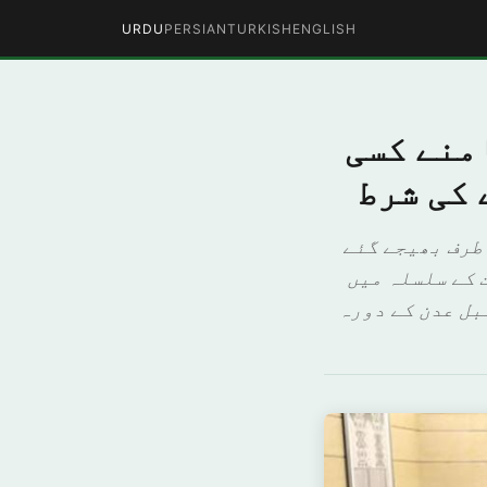
URDU
PERSIAN
TURKISH
ENGLISH
منے کسی
 کی شرط
 طرف بھیجے گئے
 کے سلسلہ میں
بل عدن کے دورہ