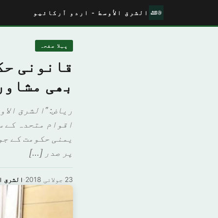
الشرق الأوسط - اردو آرکائیو
پہلا صفحہ
قانونی حک
بھی مشاور
ریاض: "الشرق الاو
اقوام متحدہ کے س
یمنی حکومت کے جو
پر صدر […]
23 جولائی 2018
·
الشرق ا