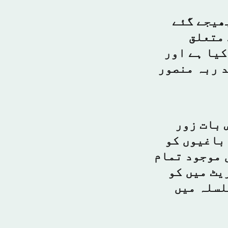
بھیجے گئے
 متعلق
کیا ہے اور
د ربہ منصور
 بات زور
 باغیوں کو
 موجود تمام
یٹ میں کو
لسلہ میں