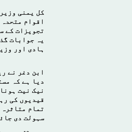
کل یمنی وزیر 
اقوام متحدہ 
تجویزات کے سل
یہ جوابات گذش
ہادی اور وزیر
ابن دغر نے ری
دیا ہے کہ مست
نیک نیت ہونا 
قیدیوں کی رہا
تمام متاثرہ 
سہولت دی جائ