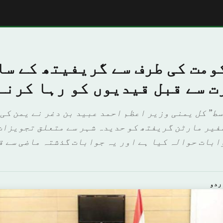
ومت کی طرف سے گریفیتھ کے سا
ت سے قبل قیدیوں کو رہا کرنے
سط” کل یمنی وزیر اعظم احمد عبید بن دغر نے یمن کی
فیر مارٹن گریفتھ کو حدیدہ شہر سے متعلق تجویزات
ابات حوالہ کیا ہے اور یہ جوابات گذشتہ ماضی سے ق
ردو