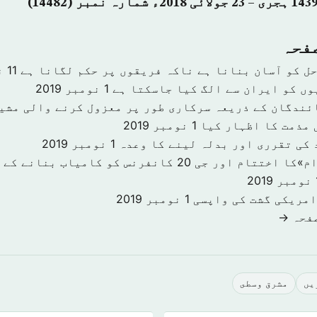
صفحہ
حل کو آسان بنانا ہے ناکہ فریقوں پر حکم لگانا ہے
11 نومبر 2019
وں کو ایران سے الگ کیا جاسکتا ہے
1 نومبر 2019
ئندگان کے ذریعہ سرکاری طور پر معزول کرنے والی مشی
 مذمت کا اظہار کیا
1 نومبر 2019
 کی تقرری اور بدلہ لینے کا وعدہ
1 نومبر 2019
«سرمایہ کاری اقدام»کا اختتام اور جی 20 کانفرنس کو کا
201
امریکی گشت کی واپسی
1 نومبر 2019
صفحہ →
يں
مشرق وسطى