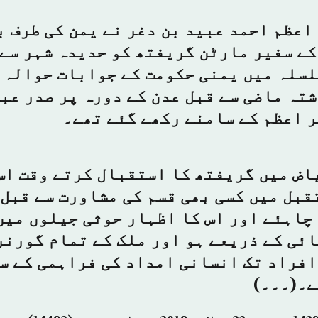
اعظم احمد عبید بن دغر نے یمن کی طرف 
کے سفیر مارٹن گریفتھ کو حدیدہ شہر سے
سلہ میں یمنی حکومت کے جوابات حوالہ 
تہ ماضی سے قبل عدن کے دورہ پر صدر عب
 اعظم کے سامنے رکھے گئے تھے۔
اض میں گریفتھ کا استقبال کرتے وقت اس
قبل میں کسی بھی قسم کی مشاورت سے قبل
چاہئے اور اس کا اظہار حوثی جیلوں میں
ئی کے ذریعے ہو اور ملک کے تمام گورنر
افراد تک انسانی امداد کی فراہمی کے س
ے۔(۔۔۔)