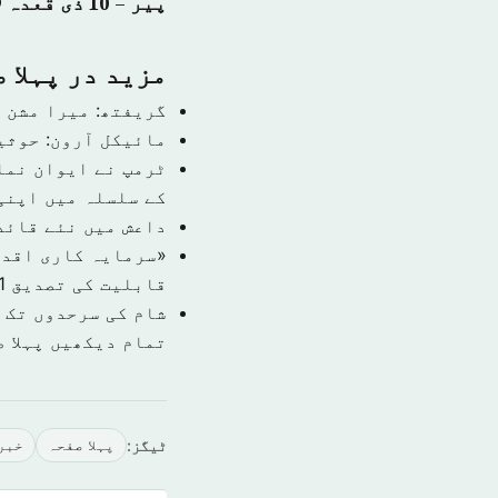
پیر – 10 ذی قعدہ 1439 ہجری – 23 جولائی 2018ء شمارہ نمبر (14482)
مزید در پہلا 
گریفتھ: میرا مشن 
مائیکل آرون: حوثی
ٹرمپ نے ایوان نما
کے سلسلہ میں اپنی
داعش میں نئے قائد
قابلیت کی تصدیق
1 نومبر 9
شام کی سرحدوں تک 
تمام دیکھیں پہلا 
ٹیگز:
پہلا صفحہ
خبر