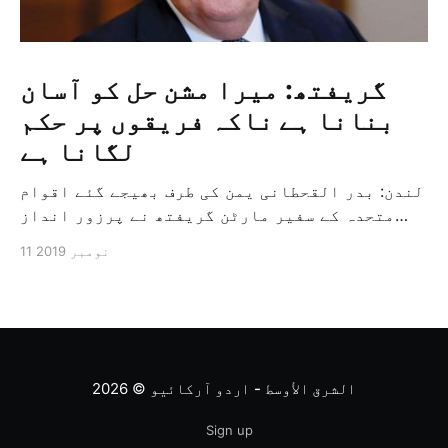
گریفتھ: میرا مشن حل کو آسان
بنانا ہے ناکہ فریقوں پر حکم
لگانا ہے
لندن: بدر القحطانی یمن کی طرف بھیجے گئے اقوام
متحدہ کے سفیر مارٹن گریفتھ نے پرزور انداز
میں کہا کہ وہ یمن میں جنگ کے خاتمہ کے لئے
11 نومبر 2019
ثالثی اور اس کشمکش کی حدبندی کرنے کے لئے ایک
وسیع معاہدہ کرنے کے سلسلہ میں مدد کرنے کا
کردار ادا کر رہے ہیں […]
الشرق الأوسط - اردو آرکائیو
© 2026
Sign up