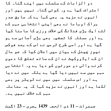
دو الزامات کے سلسلے میں اپنے گناہ کا
اعتراف کیا ہے وہ کوئی گناہ نہیں ہیں اور
انہوں نے مزید یہ بھی کہا ہے کہ سابق صدر
براک اوباما نے بھی اپنی انتخابی مہم کے
لئے ایک بڑی فنڈنگ کی خلاف ورزی کا سامنا کیا
ہے اور مسئلہ کا تصفیہ بھی بڑی آسانی سے ہو
گیا ہے اور اسی طرح ٹرمپ نے اس کے بعد فوکس
نیوز چینل کے بیان میں اعلان کیا کہ جو مال
ان کے ایڈووکیٹ نے ان کے ساتھ تعلق کا دعوی
کرنے والی دو عورتوں کو دیا ہے وہ انتخابی
مہم میں سے نہیں دیا گیا ہے بلکہ میں نے دیا
ہے اور اس سلسلہ میں میں نے ٹویٹر پر بھی
لکھا ہے اور انہوں نے مزید کہا کہ یہ معاملہ
مہم کے خلاف نہیں ہے۔
جمعرات – 11 ذی الحجہ 1439 ہجری – 23 اگست