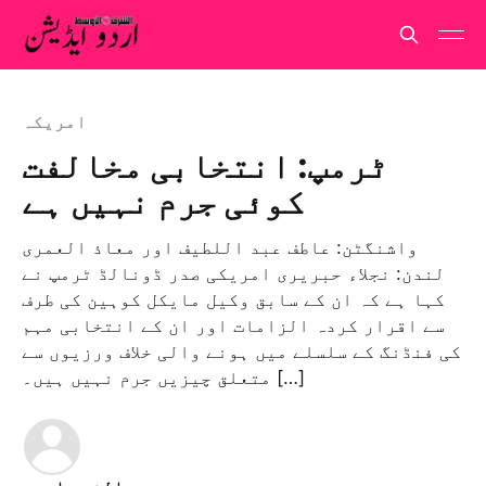
امريكہ
ٹرمپ: انتخابی مخالفت
کوئی جرم نہیں ہے
واشنگٹن: عاطف عبد اللطیف اور معاذ العمری
لندن: نجلاء حبریری امریکی صدر ڈونالڈ ٹرمپ نے
کہا ہے کہ ان کے سابق وکیل مایکل کوہین کی طرف
سے اقرار کردہ الزامات اور ان کے انتخابی مہم
کی فنڈنگ کے سلسلے میں ہونے والی خلاف ورزیوں سے
متعلق چیزیں جرم نہیں ہیں۔ […]