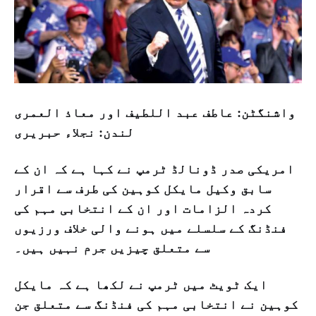
واشنگٹن: عاطف عبد اللطیف اور معاذ العمری
لندن: نجلاء حبریری
امریکی صدر ڈونالڈ ٹرمپ نے کہا ہے کہ ان کے
سابق وکیل مایکل کوہین کی طرف سے اقرار
کردہ الزامات اور ان کے انتخابی مہم کی
فنڈنگ کے سلسلے میں ہونے والی خلاف ورزیوں
سے متعلق چیزیں جرم نہیں ہیں۔
ایک ٹویٹ میں ٹرمپ نے لکھا ہے کہ مایکل
کوہین نے انتخابی مہم کی فنڈنگ سے متعلق جن