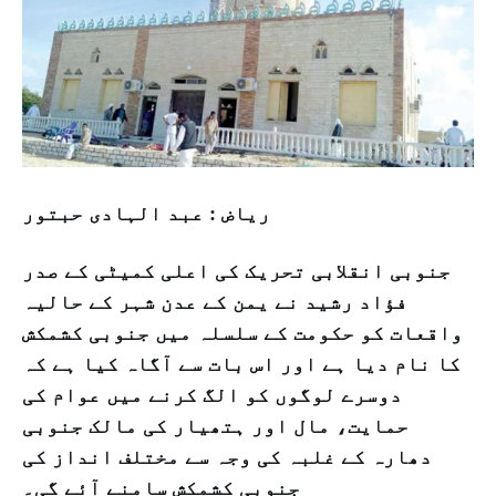
ریاض : عبد الہادی حبتور
جنوبی انقلابی تحریک کی اعلی کمیٹی کے صدر
فؤاد رشید نے یمن کے عدن شہر کے حالیہ
واقعات کو حکومت کے سلسلہ میں جنوبی کشمکش
کا نام دیا ہے اور اس بات سے آگاہ کیا ہے کہ
دوسرے لوگوں کو الگ کرنے میں عوام کی
حمایت، مال اور ہتھیار کی مالک جنوبی
دھارہ کے غلبہ کی وجہ سے مختلف انداز کی
جنوبی کشمکش سامنے آئے گی۔