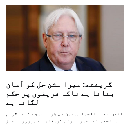
گریفتھ: میرا مشن حل کو آسان
بنانا ہے ناکہ فریقوں پر حکم
لگانا ہے
لندن: بدر القحطانی یمن کی طرف بھیجے گئے اقوام
متحدہ کے سفیر مارٹن گریفتھ نے پرزور انداز
میں کہا کہ وہ یمن میں جنگ کے خاتمہ کے لئے