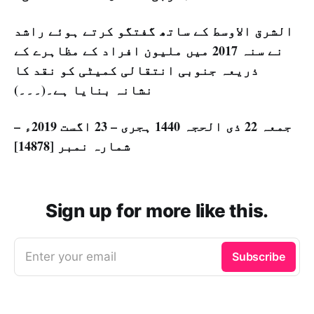
الشرق الاوسط کے ساتھ گفتگو کرتے ہوئے راشد
نے سنہ 2017 میں ملیون افراد کے مظاہرے کے
ذریعہ جنوبی انتقالی کمیٹی کو نقد کا
نشانہ بنایا ہے۔(۔۔۔)
جمعہ 22 ذی الحجہ 1440 ہجری – 23 اگست 2019ء –
شمارہ نمبر [14878]
Sign up for more like this.
Enter your email
Subscribe