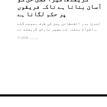
آسان بنانا ہے ناکہ فریقوں
پر حکم لگانا ہے
لندن: بدر القحطانی یمن کی طرف بھیجے گئے
اقوام متحدہ کے سفیر مارٹن گریفتھ نے
پرزور انداز میں کہا کہ وہ یمن میں جنگ کے
11 نومبر 2019
خاتمہ کے لئے ثالثی اور اس کشمکش کی
حدبندی کرنے کے لئے ایک وسیع معاہدہ کرنے
کے سلسلہ میں مدد کرنے کا کردار ادا کر
رہے ہیں […]