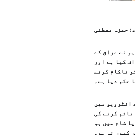
د: حمزہ مصطفی
و نے عراق کے
ف کیا ہے اور
و ناکام کرنے
ا حکم دیا ہے۔
 انٹرویو میں
قائم کرنے کی
یا شام میں ہو
ں کیوں نہ ہو۔