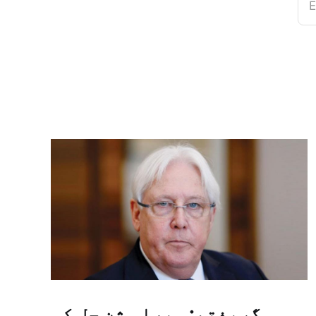
E
گریفتھ: میرا مشن حل کو