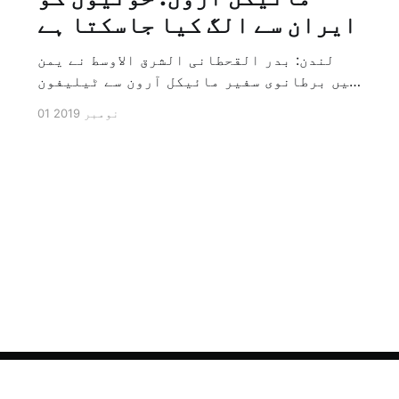
ایران سے الگ کیا جاسکتا ہے
لندن: بدر القحطانی الشرق الاوسط نے یمن
میں برطانوی سفیر مائیکل آرون سے ٹیلیفون
پر ہونے والے انٹرویو کے دوران سوال کیا
01 نومبر 2019
کہ کیا ایران کو حوثیوں سے الگ کیا جاسکتا
ہے؟ تو انہوں نے جواب کے طور پر کہا کہ ہاں
کیا جا سکتا ہے اور انہوں نے یہ بھی کہا
[…]