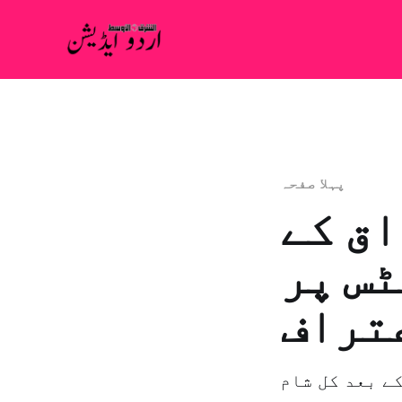
پہلا صفحہ
اق کے
س پر
عتراف
ے بعد کل شام