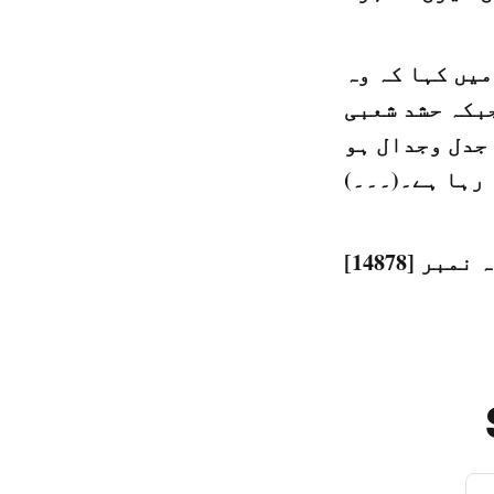
میں کہا کہ وہ
بکہ حشد شعبی
جدل وجدال ہو
رہا ہے۔(۔۔۔)