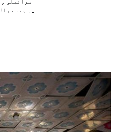
اسرائیلی وز
پر ہونے والے