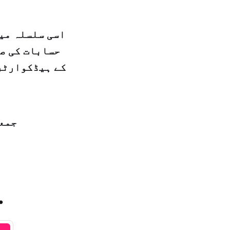
اسی سلسلہ میں
حسابات کی صف
کے ہیڈکوارٹر 
جمعہ 22 ذی الحجہ 1440 ہجری – 23 اگست 019
.