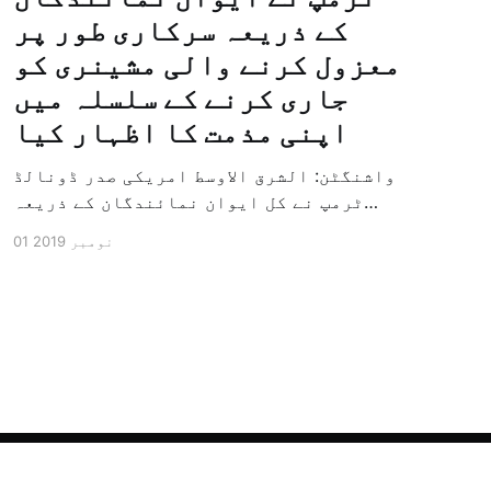
کے ذریعہ سرکاری طور پر
معزول کرنے والی مشینری کو
جاری کرنے کے سلسلہ میں
اپنی مذمت کا اظہار کیا
واشنگٹن: الشرق الاوسط امریکی صدر ڈونالڈ
ٹرمپ نے کل ایوان نمائندگان کے ذریعہ
سرکاری طور پر معزول کرنے والی مشینری کو
01 نومبر 2019
جاری کرنے کے سلسلہ میں اپنی مذمت کا
اظہار کیا ہے اور کہا ہے کہ امریکی تاریخ
کی سب سے بڑی سیاسی بائکاٹ کی مہم ہے۔
وائٹ ہاؤس […]