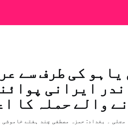
یاہو کی طرف سے عر
ندر ایرانی پوائنٹ
ے والے حملہ کا ا
 مجلی ۔ بغداد: حمزہ مصطفی چند ہفتے خاموشی ک