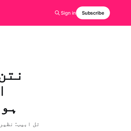
Sign in
Subscribe
نتن 
ا
ہون
تل ابیب: نظیر