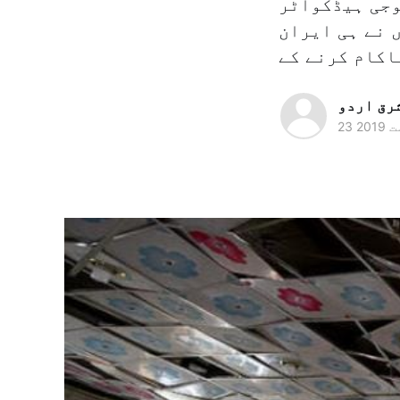
وجی ہیڈکواٹر
 نے ہی ایران
رق اردو
 2019