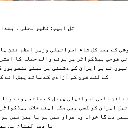
تل ابیب: نظیر مجلی ۔ بغدا
شی کے بعد کل شام اسرائیلی وزیر اعظم نتن یاہ
ی فوجی ہیڈکواٹر پر ہونے والے حملہ کا اعترا
نہوں نے ہی ایران کی دشمنی پر مبنی منصوبوں ک
کے لئے فوج کو آزادی کے ساتھ پیش آنے ک
 نائن نامی اسرائیلی چینل کے ساتھ ہونے والے
یل ایران کو کسی بھی جگہ اپنے خلاف ہیڈکواٹر 
یں دے گا خواہ وہ عراق میں ہو یا یمن میں ہو 
یا پھر لبنان ہی می