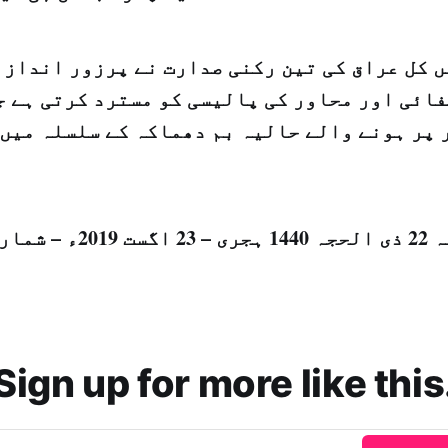
 کل عراق کی تین رکنی صدارت نے پرزور انداز 
ائی اور محاور کی پالیسی کو مسترد کرتی ہے ج
پر ہونے والے حالیہ بم دھماکہ کے سلسلہ میں 
2ء – شمارہ نمبر [14878]
Sign up for more like this