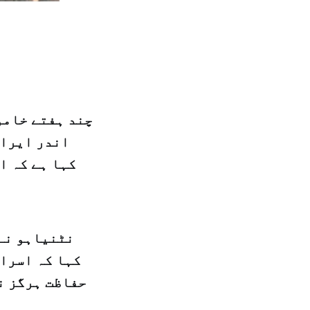
چند ہفتے خامو
اندر ایران
کہا ہے کہ ا
نٹنیاہو نے
کہا کہ اسرائ
حفاظت ہرگز نہ