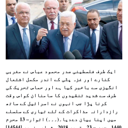
ایک طرف فلسطینی صدر محمود عباس نے مغربی
کنارے اور غزہ پٹی کے اندر مکمل اشتعال
انگیزی سے باخبر کیا ہے اور حماس تحریک کی
طرف سے شدید تنقیدوں کا سامناان کواس وقت
کرنا پڑا جب انہوں نے اسرائیل کے ساتھ
رازدارانہ مذاکرات کے لئے تیاری کے سلسلے
میں اپنا بیان دےدیا۔(۔۔۔)
اتوار– 13 محرم
1440 ہجری – 23 ستمبر 2018ء شمارہ نمبر [14544]