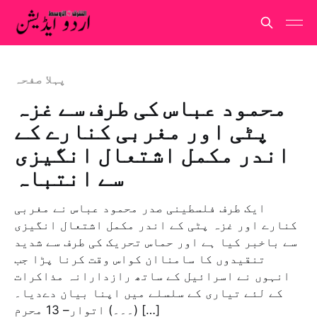
پہلا صفحہ
محمود عباس کی طرف سے غزہ
پٹی اور مغربی کنارے کے
اندر مکمل اشتعال انگیزی
سے انتباہ
ایک طرف فلسطینی صدر محمود عباس نے مغربی
کنارے اور غزہ پٹی کے اندر مکمل اشتعال انگیزی
سے باخبر کیا ہے اور حماس تحریک کی طرف سے شدید
تنقیدوں کا سامناان کواس وقت کرنا پڑا جب
انہوں نے اسرائیل کے ساتھ رازدارانہ مذاکرات
کے لئے تیاری کے سلسلے میں اپنا بیان دےدیا۔
(۔۔۔) اتوار– 13 محرم […]