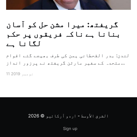
گریفتھ: میرا مشن حل کو آسان
بنانا ہے ناکہ فریقوں پر حکم
لگانا ہے
لندن: بدر القحطانی یمن کی طرف بھیجے گئے اقوام
متحدہ کے سفیر مارٹن گریفتھ نے پرزور انداز
میں کہا کہ وہ یمن میں جنگ کے خاتمہ کے لئے
11 نومبر 2019
ثالثی اور اس کشمکش کی حدبندی کرنے کے لئے ایک
وسیع معاہدہ کرنے کے سلسلہ میں مدد کرنے کا
کردار ادا کر رہے ہیں […]
الشرق الأوسط - اردو آرکائیو
© 2026
Sign up