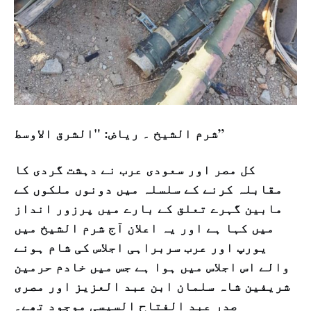
شرم الشیخ ۔ ریاض: "الشرق الاوسط”
کل مصر اور سعودی عرب نے دہشت گردی کا
مقابلہ کرنے کے سلسلہ میں دونوں ملکوں کے
مابین گہرے تعلق کے بارے میں پرزور انداز
میں کہا ہے اور یہ اعلان آج شرم الشیخ میں
یورپ اور عرب سربراہی اجلاس کی شام ہونے
والے اس اجلاس میں ہوا ہے جس میں خادم حرمین
شریفین شاہ سلمان ابن عبد العزیز اور مصری
صدر عبد الفتاح السیسی موجود تھے۔