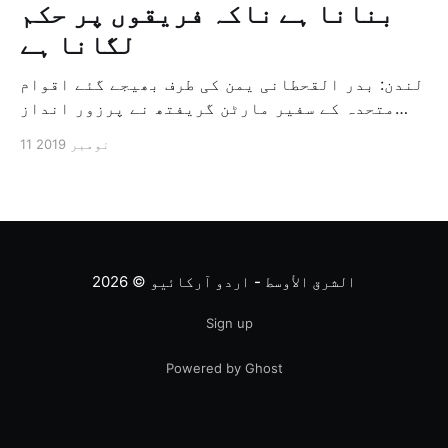
بنانا ہے ناکہ فریقوں پر حکم
لگانا ہے
لندن: بدر القحطانی یمن کی طرف بھیجے گئے اقوام
متحدہ کے سفیر مارٹن گریفتھ نے پرزور انداز
میں کہا کہ وہ یمن میں جنگ کے خاتمہ کے لئے
11 نومبر 2019
ثالثی اور اس کشمکش کی حدبندی کرنے کے لئے ایک
وسیع معاہدہ کرنے کے سلسلہ میں مدد کرنے کا
کردار ادا کر رہے ہیں […]
الشرق الأوسط - اردو آرکائیو
© 2026
Sign up
Powered by Ghost