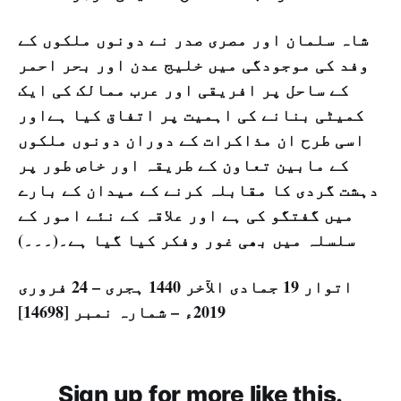
شاہ سلمان اور مصری صدر نے دونوں ملکوں کے
وفد کی موجودگی میں خلیج عدن اور بحر احمر
کے ساحل پر افریقی اور عرب ممالک کی ایک
کمیٹی بنانے کی اہمیت پر اتفاق کیا ہےاور
اسی طرح ان مذاکرات کے دوران دونوں ملکوں
کے مابین تعاون کے طریقہ اور خاص طور پر
دہشت گردی کا مقابلہ کرنے کے میدان کے بارے
میں گفتگو کی ہے اور علاقہ کے نئے امور کے
سلسلہ میں بھی غور وفکر کیا گیا ہے۔(۔۔۔)
اتوار 19 جمادی الآخر 1440 ہجری – 24 فروری
2019ء – شمارہ نمبر [14698]
Sign up for more like this.