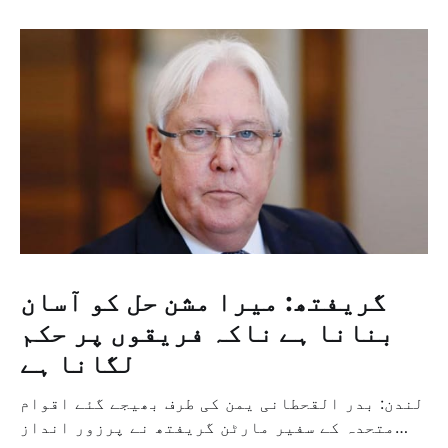
گریفتھ: میرا مشن حل کو آسان
بنانا ہے ناکہ فریقوں پر حکم
لگانا ہے
لندن: بدر القحطانی یمن کی طرف بھیجے گئے اقوام
متحدہ کے سفیر مارٹن گریفتھ نے پرزور انداز