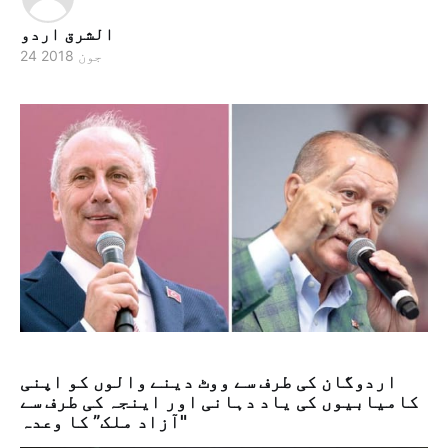
الشرق اردو
24 جون 2018
اردوگان کی طرف سے ووٹ دینے والوں کو اپنی
کامیابیوں کی یاد دہانی اور اینجہ کی طرف سے
"آزاد ملک” کا وعدہ