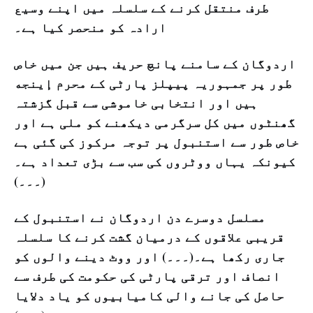
طرف منتقل کرنے کے سلسلہ میں اپنے وسیع
ارادہ کو منحصر کیا ہے۔
اردوگان کے سامنے پانچ حریف ہیں جن میں خاص
طور پر جمہوریہ پیپلز پارٹی کے محرم إينجه
ہیں اور انتخابی خاموشی سے قبل گزشتہ
گھنٹوں میں کل سرگرمی دیکھنے کو ملی ہے اور
خاص طور سے استنبول پر توجہ مرکوز کی گئی ہے
کیونکہ یہاں ووٹروں کی سب سے بڑی تعداد ہے۔
(۔۔۔)
مسلسل دوسرے دن اردوگان نے استنبول کے
قریبی علاقوں کے درمیان گشت کرنے کا سلسلہ
جاری رکھا ہے۔(۔۔۔) اور ووٹ دینے والوں کو
انصاف اور ترقی پارٹی کی حکومت کی طرف سے
حاصل کی جانے والی کامیابیوں کو یاد دلایا