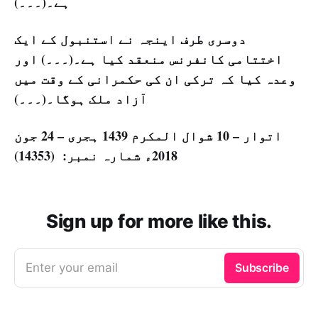
ہے۔(۔۔۔)
دوسری طرف اینجہ نے استنبول کے ایک
اختتامی کانفرنس منعقد کیا ہے۔(۔۔۔) اور
وعدہ کیا کہ ترکی ان کی حکمرانی کے وقت میں
آزاد ملک ہوگا۔(۔۔۔)
اتوار – 10 شوال المکرم 1439 ہجری – 24 جون
2018ء شمارہ نمبر: (14353)
Sign up for more like this.
Enter your email
Subscribe