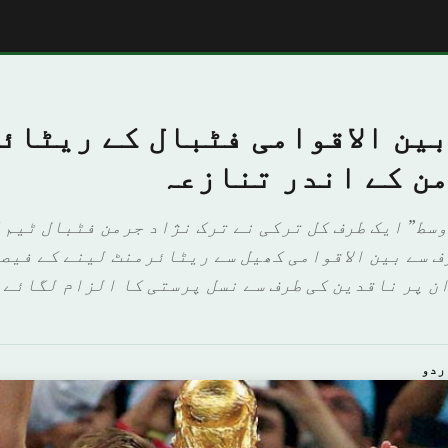
بین الاقوامی فٹبال کے ریٹائ
من کے اندر تنازعہ
وسط” ایک طرف کل ترکی نے ترک نژاد جرمن فٹبال ٹیم 
ف سے بین الاقوامی کھیل سے ریٹائرمنٹ لینے کے فیص
ان پر ناقدین کی طرف سے نسل پرستی کا الزام لگائے 
ردو