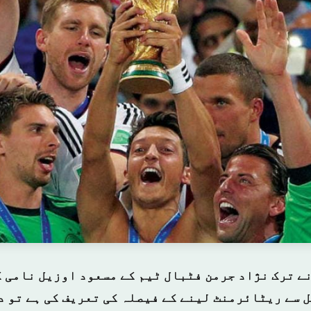
نے ترک نژاد جرمن فٹبال ٹیم کے مسعود اوزیل نامی ک
ل سے ریٹائرمنٹ لینے کے فیصلہ کی تعریف کی ہے تو د