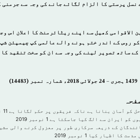
 نسل پرستی کا الزام لگائے جانے کی وجہ سے جرمنی 
 الاقوامی کھیل سے اپنے ریٹائرمنٹ کا اعلان اس وجہ
1 جولائی کو روس کے اندر ختم ہونے والے عالمی کپ چیمپئن ش
کے ساتھ تصویر لینے کی وجہ سے ان کو سخت تنقید کا
صفحہ
حل کو آسان بنانا ہے ناکہ فریقوں پر حکم لگانا ہے
11 نومبر 2019
وں کو ایران سے الگ کیا جاسکتا ہے
1 نومبر 2019
ئندگان کے ذریعہ سرکاری طور پر معزول کرنے والی مشی
 مذمت کا اظہار کیا
1 نومبر 2019