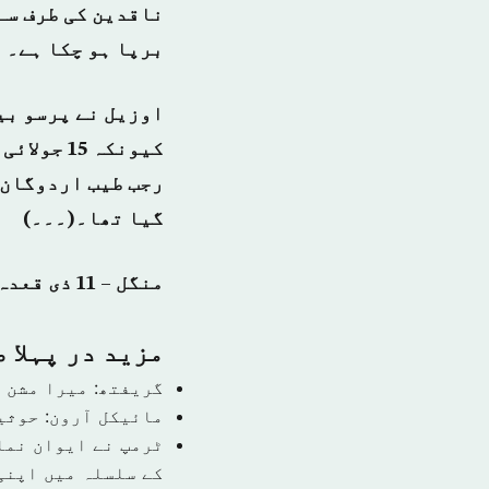
ناقدین کی طرف سے
برپا ہو چکا ہے۔
اوزیل نے پرسو بین
کیونکہ 5
رجب طیب اردوگان 
گیا تھا۔(۔۔۔)
منگل – 11 ذی قعدہ 1439 ہجری – 24 جولائی 2018ء شمارہ نمبر (14483)
مزید در پہلا 
گریفتھ: میرا مشن 
مائیکل آرون: حوثی
ٹرمپ نے ایوان نما
کے سلسلہ میں اپنی