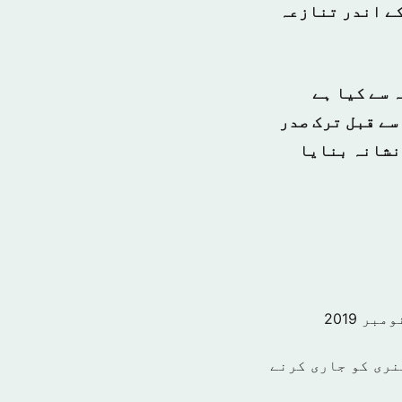
کے اندر تنازعہ
 سے کیا ہے
پ سے قبل ترک صدر
 نشانہ بنایا
نری کو جاری کرنے