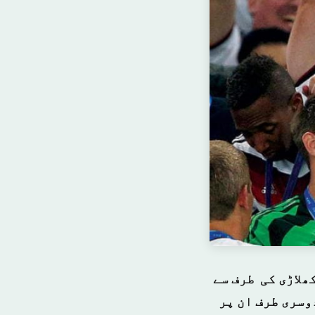
ھلاڑی کی طرف سے
وسری طرف ان پر