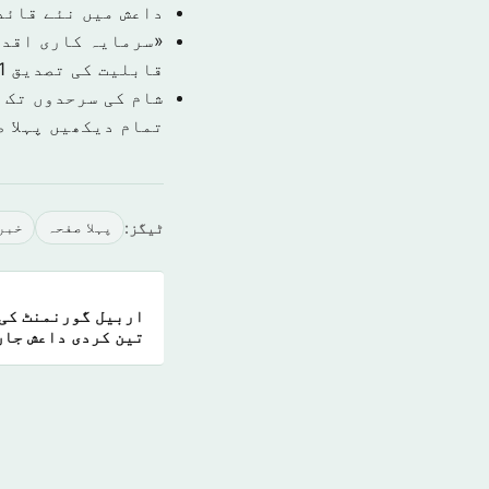
داعش میں نئے قائد
قابلیت کی تصدیق
1 نومبر 9
شام کی سرحدوں تک 
تمام دیکھیں پہلا 
ٹیگز:
پہلا صفحہ
خبر
اربیل گورنمنٹ کی 
تین کردی داعش جاں