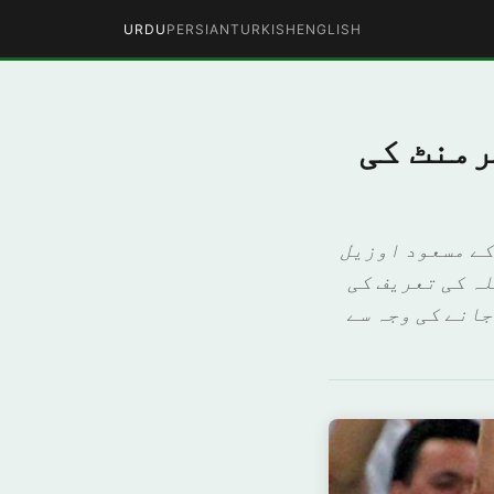
URDU
PERSIAN
TURKISH
ENGLISH
رمنٹ کی
کے مسعود اوزیل
لہ کی تعریف کی
جانے کی وجہ سے