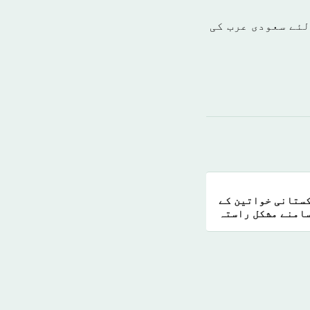
میاب بنانے کے لئے سعودی عرب کی
کستانی خواتین کے
امنے مشکل راستہ