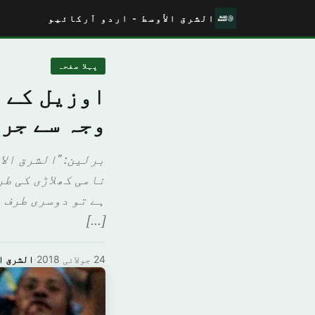
الشرق الأوسط - اردو آرکائیو
پہلا صفحہ
اوزیل کے 
وجہ سے جر
برلین: "الشرق الا
نامی کھلاڑی کی طر
ہے تو دوسری طرف 
[…]
24 جولائی 2018
·
الشرق ا