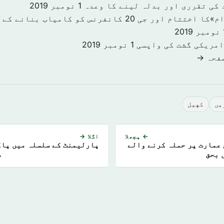
 کی تقرری اور بدلہ لینے کا وعدہ
1 نومبر 2019
«سرمایہ کاری اقدام»کا اختتام اور جی 20 کانفرنس کو کا
201
امریکی گشت کی واپسی
1 نومبر 2019
صفحہ →
يں
كهيل
← پچھلا
اگلا →
عمارت پر حملہ کرنے والے
پارلیمنٹ کے سلسلہ میں پا
 بحق
س