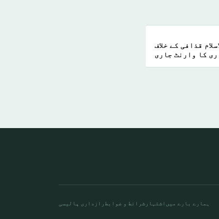
لام قذافی کے خلاف
ی کا وارنٹ جاری
ہمارے بارے میں
اشتہار
شرائط و ضوابط
رازداری پالیسی