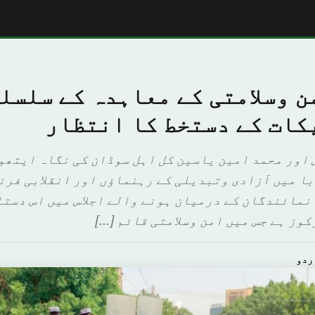
 وسلامتی کے معاہدہ کے سلسل
کات کے دستخط کا انتظار
 اور محمد امین یاسین کل اہل سوڈان کی نگاہ ایتھو
ا میں آزادی وتبدیلی کے رہنماؤں اور انقلابی فرن
نمائندگان کے درمیان ہونے والے اجلاس میں اس دستا
وز ہے جس میں امن وسلامتی قائم […]
ردو