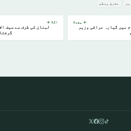
يں
مشرق وسطى
← پچھلا
اگلا →
 میں گیارہ عراقی وزیر
لبنان کی طرف سے سیف الاس
گرفتار