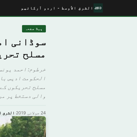
الشرق الأوسط - اردو آرکائیو
پہلا صفحہ
سوڈانی امن
مسلح تحری
خرطوم: احمد یونس
الحکومت ادیس باب
مسلح تحریکوں کے 
والی دستخط پر مرک
24 جولائی 2019
·
الشرق ا