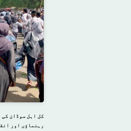
کل اہل سوڈان کی 
رہنماؤں اور انقل