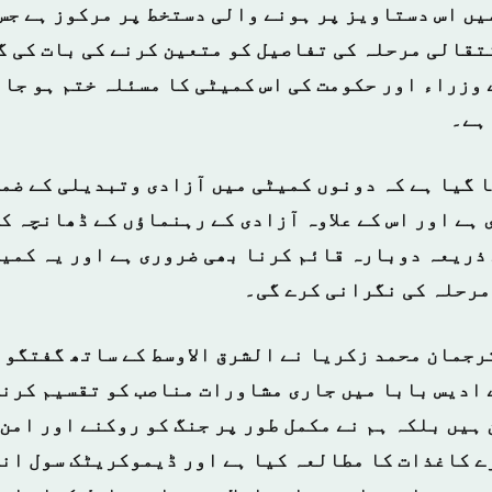
یں اس دستاویز پر ہونے والی دستخط پر مرکوز ہے جس 
تقالی مرحلہ کی تفاصیل کو متعین کرنے کی بات کی گ
 وزراء اور حکومت کی اس کمیٹی کا مسئلہ ختم ہو جائ
ہے۔
 گیا ہے کہ دونوں کمیٹی میں آزادی وتبدیلی کے ضمن
ہے اور اس کے علاوہ آزادی کے رہنماؤں کے ڈھانچہ کو
ذریعہ دوبارہ قائم کرنا بھی ضروری ہے اور یہ کمیٹ
رحلہ کی نگرانی کرے گی۔
ترجمان محمد زکریا نے الشرق الاوسط کے ساتھ گفتگو 
 ادیس بابا میں جاری مشاورات مناصب کو تقسیم کرنے
ہیں بلکہ ہم نے مکمل طور پر جنگ کو روکنے اور امن 
ے کاغذات کا مطالعہ کیا ہے اور ڈیموکریٹک سول ان