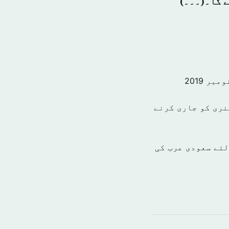
ے گا۔(۔۔۔)
نری کو جاری کرنے
میاب بنانے کے لئے سعودی عرب کی