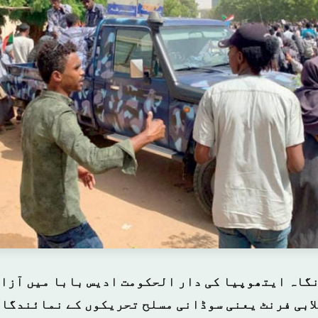
نگاہ ایتھوپیا کی دار الحکومت ادیس بابا میں آزا
ابی فرنٹ یعنی سوڈانی مسلح تحریکوں کے نمائندگان