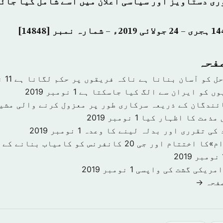
ری دستاویز اور سیاسی اعلان میں اسے شامل کیا جائ
صفحہ
حل کو آسان بنانا ہے ناکہ فریقوں پر حکم لگانا ہے
11 نومبر 2019
وں کو ایران سے الگ کیا جاسکتا ہے
1 نومبر 2019
ئندگان کے ذریعہ سرکاری طور پر معزول کرنے والی مشی
 مذمت کا اظہار کیا
1 نومبر 2019
 کی تقرری اور بدلہ لینے کا وعدہ
1 نومبر 2019
«سرمایہ کاری اقدام»کا اختتام اور جی 20 کانفرنس کو کا
201
امریکی گشت کی واپسی
1 نومبر 2019
صفحہ →