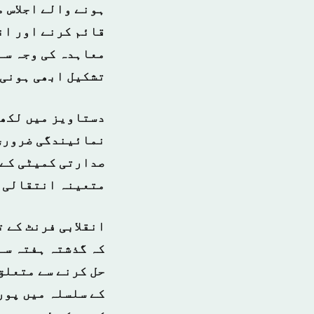
ہونے والے اجلاس م
قائم کرنے اور ان
معاہدہ کی وجہ سے
تشکیل ابھی ہونی 
دستاویز میں لکھا
نمائیندگی ضروری 
صدارتی کمیٹی کے 
متعینہ انتقالی م
انقلابی فرنٹ کے 
کہ گذشتہ ہفتہ سے
حل کرنے سے متعلق 
کے سلسلہ میں پور