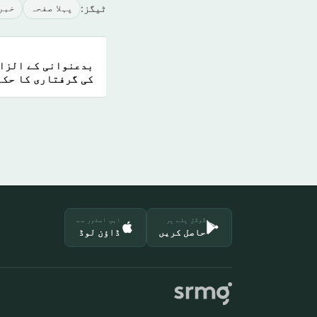
ٹیگز:
پہلا صفحہ
خبر
بدعنوانی کے الزام
کی گرفتاری کا حکم
گوگل پلے پر
ایپ اسٹور سے
حاصل کریں
ڈاؤن لوڈ