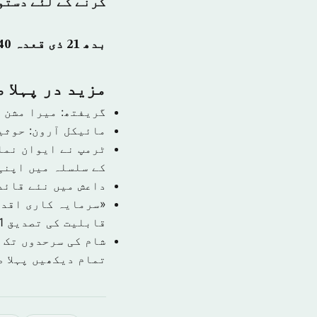
کرنے کے لئے دستو
بدھ 21 ذی قعدہ 1440 ہجری – 24 جولائی 2019ء – شمارہ نمبر [14848]
مزید در پہلا 
گریفتھ: میرا مشن 
مائیکل آرون: حوثی
ٹرمپ نے ایوان نما
کے سلسلہ میں اپنی
داعش میں نئے قائد
قابلیت کی تصدیق
1 نومبر 9
شام کی سرحدوں تک 
تمام دیکھیں پہلا 