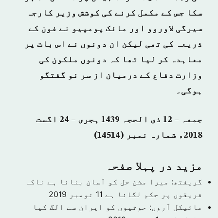
سکا جس کے مکمل کرنے کی کوشش وزیر کارجہ
سیرگی لاوروو اور مائک پومپیو نے فون کے
ذریعہ کی تھی لیکن ان دونوں نے اس بات پر
معاہدہ کر لیا تھا کہ دونوں ملکون کی
وزارت دفاع کے درمیان از سر نو گفتگو
ہوگی۔
جمعہ – 12 ذی الحجہ 1439 ہجری – 24 اگست
2018ء شمارہ نمبر (14514)
مزید در پہلا صفحہ
گریفتھ: میرا مشن حل کو آسان بنانا ہے ناکہ
فریقوں پر حکم لگانا ہے
11 نومبر 2019
مائیکل آرون: حوثیوں کو ایران سے الگ کیا