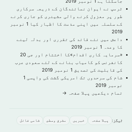
جاسکتا ہے
1 نومبر 2019
ٹرمپ نے ایوان نمائندگان کے ذریعہ سرکاری
طور پر معزول کرنے والی مشینری کو جاری کرنے
کے سلسلہ میں اپنی مذمت کا اظہار کیا
1 نومبر
2019
داعش میں نئے قائد کی تقرری اور بدلہ لینے
کا وعدہ
1 نومبر 2019
«سرمایہ کاری اقدام»کا اختتام اور جی 20
کانفرنس کو کامیاب بنانے کے لئے سعودی عرب
کی قابلیت کی تصدیق
1 نومبر 2019
شام کی سرحدوں تک امریکی گشت کی واپسی
1
نومبر 2019
تمام دیکھیں پہلا صفحہ →
ٹیگز:
پہلا صفحہ
خبريں
مشرق وسطى
شامی فائل