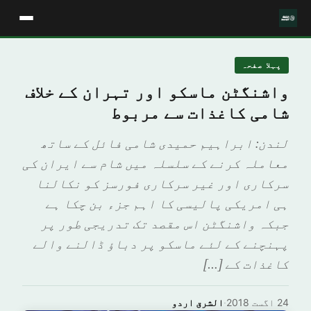
پہلا صفحہ
واشنگٹن ماسکو اور تہران کے خلاف
شامی کاغذات سے مربوط
لندن: ابراہیم حمیدی شامی فائل کے ساتھ
معاملہ کرنے کے سلسلہ میں شام سے ایران کی
سرکاری اور غیر سرکاری فورسز کو نکالنا
ہی امریکی پالیسی کا اہم جزء بن چکا ہے
جبکہ واشنگٹن اس مقصد تک تدریجی طور پر
پہنچنے کے لئے ماسکو پر دباؤ ڈالنے والے
کاغذات کے […]
24 اگست 2018
·
الشرق اردو