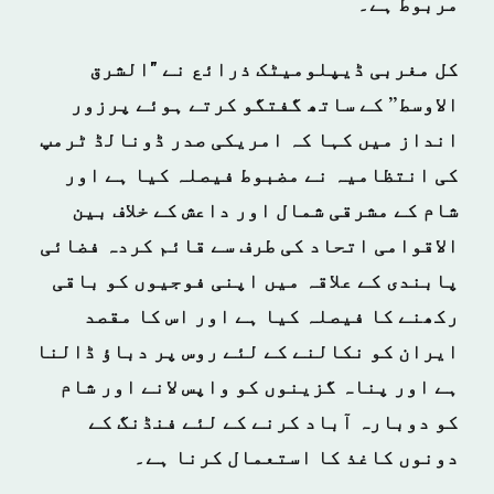
مربوط ہے۔
کل مغربی ڈیپلومیٹک ذرائع نے "الشرق
الاوسط” کے ساتھ گفتگو کرتے ہوئے پرزور
انداز میں کہا کہ امریکی صدر ڈونالڈ ٹرمپ
کی انتظامیہ نے مضبوط فیصلہ کیا ہے اور
شام کے مشرقی شمال اور داعش کے خلاف بین
الاقوامی اتحاد کی طرف سے قائم کردہ فضائی
پابندی کے علاقہ میں اپنی فوجیوں کو باقی
رکھنے کا فیصلہ کیا ہے اور اس کا مقصد
ایران کو نکالنے کے لئے روس پر دباؤ ڈالنا
ہے اور پناہ گزینوں کو واپس لانے اور شام
کو دوبارہ آباد کرنے کے لئے فنڈنگ کے
دونوں کاغذ کا استعمال کرنا ہے۔