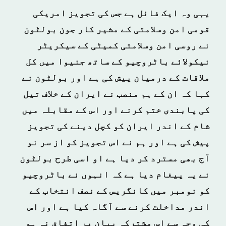
یہی وہ ایک فائل ہے جس کی تجویز امریکی
قومی امن وسلامتی کے مشیر کار جون بولٹون
نے روسی امن وسلامتی کمیٹی کے سیکریٹر
نیکولائے باٹروچیو کے ساتھ جنیوا میں کل
ملاقات کے درمیان پیش کی ہے اور بولٹون نے
کہا کہ ان کے ہم منصب نے ایران کے خلاف تیل
کی پابندی ختم کرنے اور اس کے مقابلہ میں
شام کے اندر ایران کو کچل دینے کی تجویز
پیش کی ہے اور ہم نے اس تجویز کو از سر نو
آج بھی مسترد کر دیا ہے او اسی طرح بولٹون
نے یہ پیغام دیا ہے کہ انہوں نے باٹروچیو
کو نومبر میں کانگریس کے نصف انتخاب کے
اندر مداخلت کرنے سے آگاہ کیا ہے اور اس
کی وجہ سے اس مشترکہ بیان پر اتفاق نہ ہو