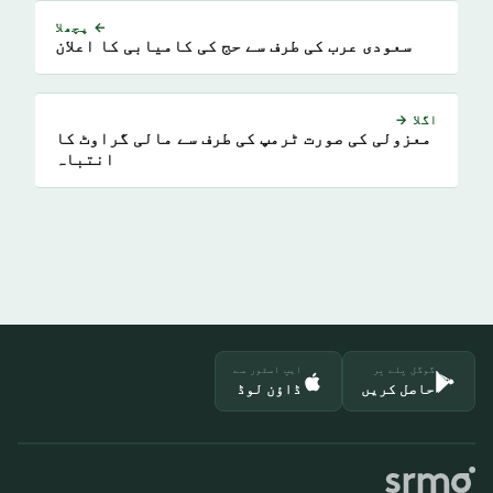
← پچھلا
سعودی عرب کی طرف سے حج کی کامیابی کا اعلان
اگلا →
معزولی کی صورت ٹرمپ کی طرف سے مالی گراوٹ کا
انتباہ
گوگل پلے پر
ایپ اسٹور سے
حاصل کریں
ڈاؤن لوڈ