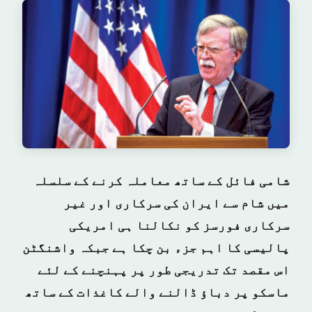
شامی فائل کے ساتھ معاملہ کرنے کے سلسلہ
میں شام سے ایران کی سرکاری اور غیر
سرکاری فورسز کو نکالنا ہی امریکی
پالیسی کا اہم جزء بن چکا ہے جبکہ واشنگٹن
اس مقصد تک تدریجی طور پر پہنچنے کے لئے
ماسکو پر دباؤ ڈالنے والے کاغذات کے ساتھ