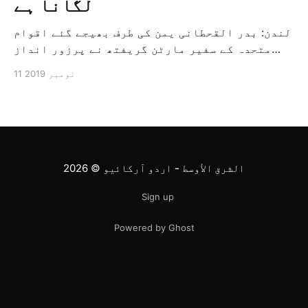
لگانا ہے
لندن: بدر القحطانی یمن کی طرف بھیجے گئے اقوام
متحدہ کے سفیر مارٹن گریفتھ نے پرزور انداز
میں کہا کہ وہ یمن میں جنگ کے خاتمہ کے لئے
11 نومبر 2019
ثالثی اور اس کشمکش کی حدبندی کرنے کے لئے ایک
وسیع معاہدہ کرنے کے سلسلہ میں مدد کرنے کا
کردار ادا کر رہے ہیں […]
الشرق الأوسط - اردو آرکائیو
© 2026
Sign up
Powered by Ghost