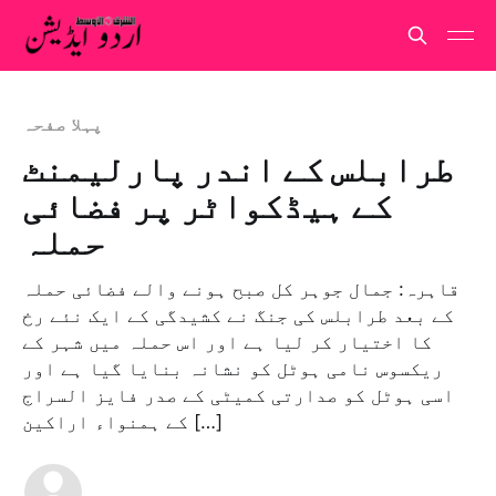
پہلا صفحہ
طرابلس کے اندر پارلیمنٹ
کے ہیڈکواٹر پر فضائی
حملہ
قاہرہ: جمال جوہر کل صبح ہونے والے فضائی حملہ
کے بعد طرابلس کی جنگ نے کشیدگی کے ایک نئے رخ
کا اختیار کر لیا ہے اور اس حملہ میں شہر کے
ریکسوس نامی ہوٹل کو نشانہ بنایا گیا ہے اور
اسی ہوٹل کو صدارتی کمیٹی کے صدر فایز السراج
کے ہمنواء اراکین […]