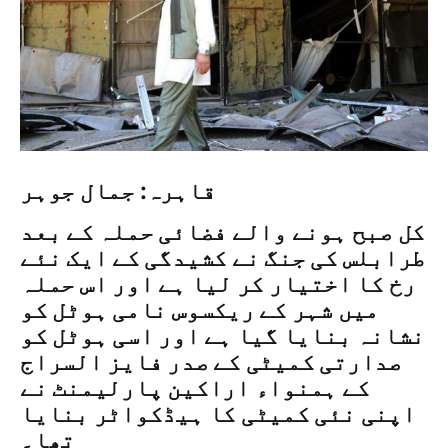
قاہرہ: جمال جوہر
کل صبح ہونے والے فضائی حملہ کے بعد
طرابلس کی جنگ نے کشیدگی کے ایک نئے
رخ کا اختیار کر لیا ہے اور اس حملہ
میں شہر کے ریکسوس نامی ہوٹل کو
نشانہ بنایا گیا ہے اور اسی ہوٹل کو
صدارتی کمیٹی کے صدر فایز السراج
کے ہمنواء اراکین پارلیمنٹ نے
اپنی نئی کمیٹی کا ہیڈکواٹر بنایا
تھا۔