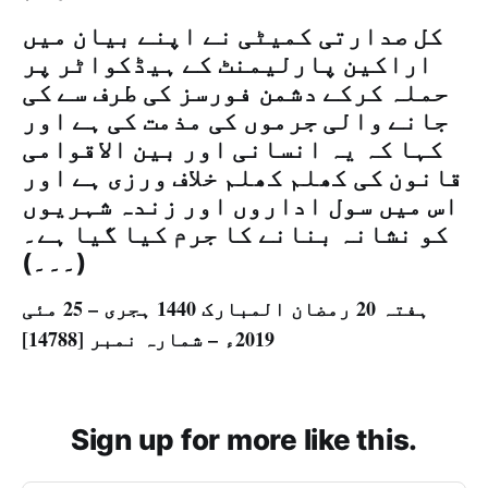
کل صدارتی کمیٹی نے اپنے بیان میں
اراکین پارلیمنٹ کے ہیڈکواٹر پر
حملہ کرکے دشمن فورسز کی طرف سے کی
جانے والی جرموں کی مذمت کی ہے اور
کہا کہ یہ انسانی اور بین الاقوامی
قانون کی کھلم کھلم خلاف ورزی ہے اور
اس میں سول اداروں اور زندہ شہریوں
کو نشانہ بنانے کا جرم کیا گیا ہے۔
(۔۔۔)
ہفتہ 20 رمضان المبارک 1440 ہجری – 25 مئی
2019ء – شمارہ نمبر [14788]
Sign up for more like this.