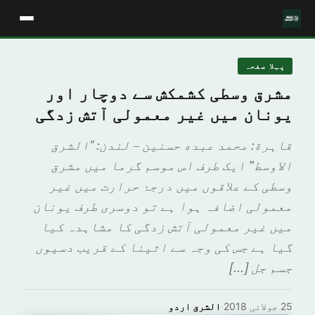
پہلا صفحہ
مشرق وسطی کشمکش سے دوچار اور
یونان میں غیر معمولی آتش زدگی
قاہرة: محمد عبده حسنين – لندن: "الشرق
الاوسط” ایک طرف اس موسم گرما میں مشرق
وسطی کے علاقوں میں درجۂ حرارت میں غیر
معمولی اضافہ ہوا ہے تو دوسری طرف یونان
میں غیر معمولی آتش زدگی کا مشاہدہ کیا
گیا ہے جس کی وجہ سے اثینا کے قریب دسیوں
جسم جل […]
25 جولائی 2018
·
الشرق اردو