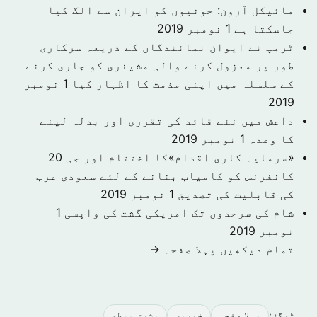
مائیکل آرون: حوثیوں کو ایران سے الگ کیا
جاسکتا ہے
1 نومبر 2019
ٹرمپ نے ایوان نمائندگان کے ذریعہ سرکاری
طور پر معزول کرنے والی مشینری کو جاری کرنے
کے سلسلہ میں اپنی مذمت کا اظہار کیا
1 نومبر
2019
داعش میں نئے قائد کی تقرری اور بدلہ لینے
کا وعدہ
1 نومبر 2019
«سرمایہ کاری اقدام»کا اختتام اور جی 20
کانفرنس کو کامیاب بنانے کے لئے سعودی عرب
کی قابلیت کی تصدیق
1 نومبر 2019
شام کی سرحدوں تک امریکی گشت کی واپسی
1
نومبر 2019
تمام دیکھیں پہلا صفحہ →
ٹیگز:
پہلا صفحہ
خبريں
مشرق وسطى