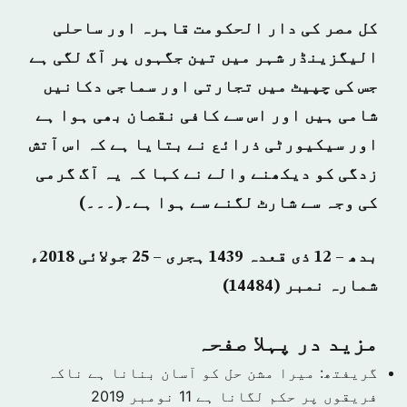
کل مصر کی دار الحکومت قاہرہ اور ساحلی
الیگزینڈر شہر میں تین جگہوں پر آگ لگی ہے
جس کی چپیٹ میں تجارتی اور سماجی دکانیں
شامی ہیں اور اس سے کافی نقصان بھی ہوا ہے
اور سیکیورٹی ذرائع نے بتایا ہے کہ اس آتش
زدگی کو دیکھنے والے نے کہا کہ یہ آگ گرمی
کی وجہ سے شارٹ لگنے سے ہوا ہے۔(۔۔۔)
بدھ – 12 ذی قعدہ 1439 ہجری – 25 جولائی 2018ء
شمارہ نمبر (14484)
مزید در پہلا صفحہ
گریفتھ: میرا مشن حل کو آسان بنانا ہے ناکہ
فریقوں پر حکم لگانا ہے
11 نومبر 2019