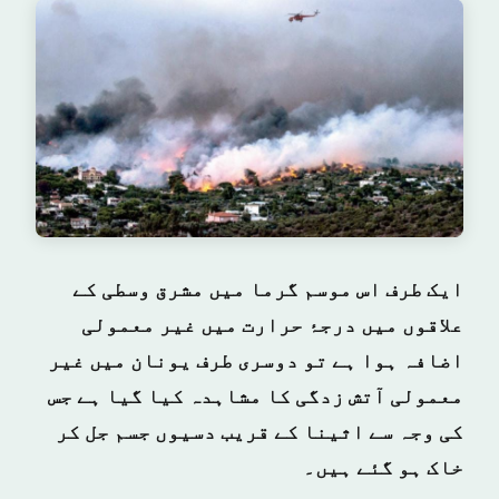
ایک طرف اس موسم گرما میں مشرق وسطی کے
علاقوں میں درجۂ حرارت میں غیر معمولی
اضافہ ہوا ہے تو دوسری طرف یونان میں غیر
معمولی آتش زدگی کا مشاہدہ کیا گیا ہے جس
کی وجہ سے اثینا کے قریب دسیوں جسم جل کر
خاک ہو گئے ہیں۔