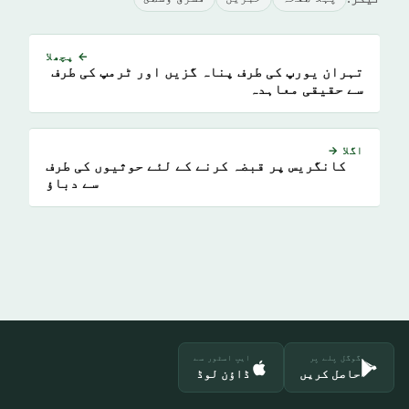
← پچھلا
تہران یورپ کی طرف پناہ گزیں اور ٹرمپ کی طرف
سے حقیقی معاہدہ
اگلا →
کانگریس پر قبضہ کرنے کے لئے حوثیوں کی طرف
سے دباؤ
گوگل پلے پر
ایپ اسٹور سے
حاصل کریں
ڈاؤن لوڈ