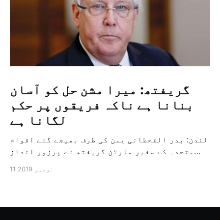
گریفتھ: میرا مشن حل کو آسان
بنانا ہے ناکہ فریقوں پر حکم
لگانا ہے
لندن: بدر القحطانی یمن کی طرف بھیجے گئے اقوام
متحدہ کے سفیر مارٹن گریفتھ نے پرزور انداز
میں کہا کہ وہ یمن میں جنگ کے خاتمہ کے لئے
11 نومبر 2019
ثالثی اور اس کشمکش کی حدبندی کرنے کے لئے ایک
وسیع معاہدہ کرنے کے سلسلہ میں مدد کرنے کا
کردار ادا کر رہے ہیں […]