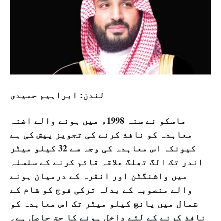
لندن: ابراہیم حمیدی
ماسکو نے سنہ 1998ء میں ہونے والے اضنہ
معاہدہ کو نافذ کرنے کی تجویز پیش کی ہے
کیونکہ اس معاہدہ کی وجہ سے 32 کیلو میٹر
اندر تک الگ تھلگ علاقہ قائم کرنے کے سلسلہ
میں واشنگٹن اور انقرہ کے درمیان ہونے
والے منصوبہ کے بدلہ ترکی فوج کو شام کے
شمال میں پانچ کیلو میٹر تک اس معاہدہ کو
نافذ کرنے کے لئے داخل ہونے کا حق حاصل ہے۔