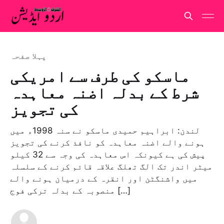
پہلا صفحہ
ماسکو کی طرف سے امریکی
شرط کے بدلہ اضنہ معاہدہ
کی تجویز
لندن: ابراہیم حمیدی ماسکو نے سنہ 1998ء میں
ہونے والے اضنہ معاہدہ کو نافذ کرنے کی تجویز
پیش کی ہے کیونکہ اس معاہدہ کی وجہ سے 32 کیلو
میٹر اندر تک الگ تھلگ علاقہ قائم کرنے کے سلسلہ
میں واشنگٹن اور انقرہ کے درمیان ہونے والے
منصوبہ کے بدلہ ترکی فوج […]