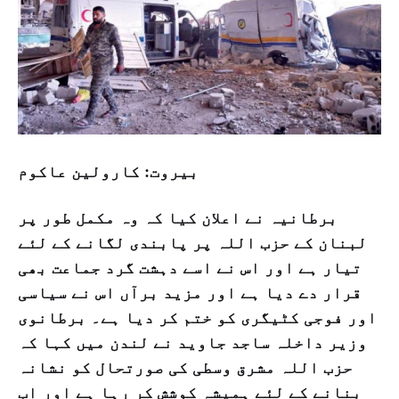
بیروت: کارولین عاکوم
برطانیہ نے اعلان کیا کہ وہ مکمل طور پر
لبنان کے حزب اللہ پر پابندی لگانے کے لئے
تیار ہے اور اس نے اسے دہشت گرد جماعت بھی
قرار دے دیا ہے اور مزيد برآں اس نے سیاسی
اور فوجی کٹیگری کو ختم کر دیا ہے۔ برطانوی
وزیر داخلہ ساجد جاوید نے لندن میں کہا کہ
حزب اللہ مشرق وسطی کی صورتحال کو نشانہ
بنانے کے لئے ہمیشہ کوشش کر رہا ہے اور اب