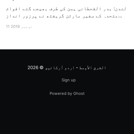
لندن: بدر القحطانی یمن کی طرف بھیجے گئے اقوام
متحدہ کے سفیر مارٹن گریفتھ نے پرزور انداز
میں کہا کہ وہ یمن میں جنگ کے خاتمہ کے لئے
11 نومبر 2019
ثالثی اور اس کشمکش کی حدبندی کرنے کے لئے ایک
وسیع معاہدہ کرنے کے سلسلہ میں مدد کرنے کا
کردار ادا کر رہے ہیں […]
الشرق الأوسط - اردو آرکائیو
© 2026
Sign up
Powered by Ghost