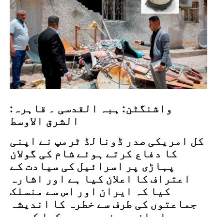
واشنگٹن: ہبہ القدسی ۔ قاہرہ:
الشرق الاوسط
کل امریکی صدر ڈونالڈ ٹرمپ نے اپنی
کا دفاع کرتے ہوئے شام کی گولان
پہاڑی پر اسرائیل کی سیادت کے
اعتراف کا اعلان کیا ہے اور اشارہ
کیا کہ ایران اور اس سے منسلک
جماعتوں کی طرف سے خطرہ کا اندیشہ
ہے او انہوں نے یہ بھی کہا کہ یہ