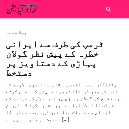
پہلا صفحہ
ٹرمپ کی طرف سے ایرانی
خطرہ کے پیش نظر گولان
پہاڑی کے دستاویز پر
دستخط
واشنگٹن: ہبہ القدسی ۔ قاہرہ: الشرق الاوسط کل
امریکی صدر ڈونالڈ ٹرمپ نے اپنی کا دفاع کرتے
ہوئے شام کی گولان پہاڑی پر اسرائیل کی سیادت کے
اعتراف کا اعلان کیا ہے اور اشارہ کیا کہ ایران
اور اس سے منسلک جماعتوں کی طرف سے خطرہ کا
اندیشہ ہے او انہوں نے […]