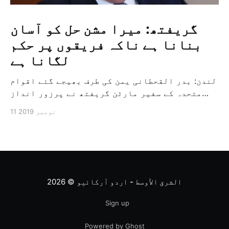
گریفتھ: میرا مشن حل کو آسان
بنانا ہے ناکہ فریقوں پر حکم
لگانا ہے
لندن: بدر القحطانی یمن کی طرف بھیجے گئے اقوام
متحدہ کے سفیر مارٹن گریفتھ نے پرزور انداز
میں کہا کہ وہ یمن میں جنگ کے خاتمہ کے لئے
11 نومبر 2019
ثالثی اور اس کشمکش کی حدبندی کرنے کے لئے ایک
وسیع معاہدہ کرنے کے سلسلہ میں مدد کرنے کا
کردار ادا کر رہے ہیں […]
الشرق الأوسط - اردو آرکائیو
© 2026
Sign up
Powered by Ghost