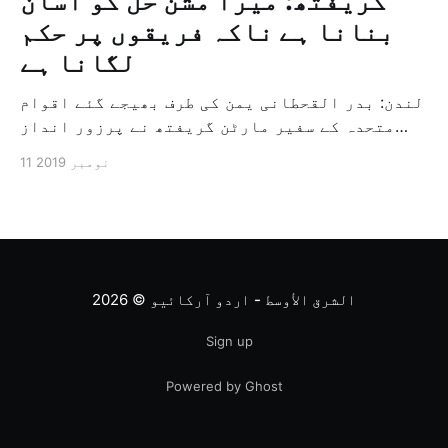
گریفتھ: میرا مشن حل کو آسان
بنانا ہے ناکہ فریقوں پر حکم
لگانا ہے
لندن: بدر القحطانی یمن کی طرف بھیجے گئے اقوام
متحدہ کے سفیر مارٹن گریفتھ نے پرزور انداز
میں کہا کہ وہ یمن میں جنگ کے خاتمہ کے لئے
11 نومبر 2019
ثالثی اور اس کشمکش کی حدبندی کرنے کے لئے ایک
وسیع معاہدہ کرنے کے سلسلہ میں مدد کرنے کا
کردار ادا کر رہے ہیں […]
الشرق الأوسط - اردو آرکائیو
© 2026
Sign up
Powered by Ghost