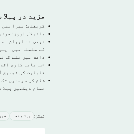
مزید در پہلا 
گریفتھ: میرا مشن 
مائیکل آرون: حوثی
ٹرمپ نے ایوان نما
کے سلسلہ میں اپنی
داعش میں نئے قائد
قابلیت کی تصدیق
1 نومبر 9
شام کی سرحدوں تک 
تمام دیکھیں پہلا 
ٹیگز:
پہلا صفحہ
خبر