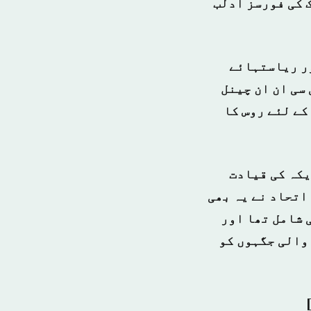
 کی فورسز ادلب
ور ریاستہائے
سی ان ان چینل
کے لئے روس کا
یکہ کی قیادت
 اتحاد نے یہ بھی
 شامل تھا اور
والی جگہوں کو