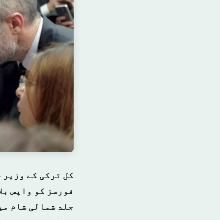
کل ترکی کے وزیر 
فورسز کو واپس بل
جلد شمالی شام می