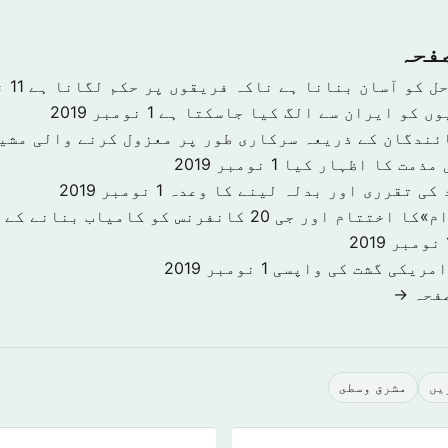
صفحہ
حل کو آسان بنانا ہے ناکہ فریقوں پر حکم لگانا ہے
11 نومبر 2019
وں کو ایران سے الگ کیا جاسکتا ہے
1 نومبر 2019
ئندگان کے ذریعہ سرکاری طور پر معزول کرنے والی مشی
 مذمت کا اظہار کیا
1 نومبر 2019
 کی تقرری اور بدلہ لینے کا وعدہ
1 نومبر 2019
«سرمایہ کاری اقدام»کا اختتام اور جی 20 کانفرنس کو کا
201
امریکی گشت کی واپسی
1 نومبر 2019
صفحہ →
يں
مشرق وسطى