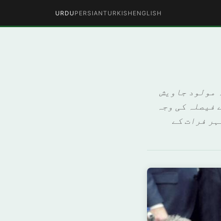
URDU
PERSIAN
TURKISH
ENGLISH
ہ مولود جاویش
 فیصلہ کی وجہ
ہر فرات کے