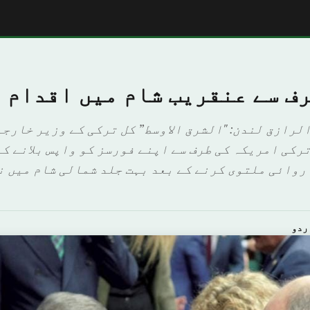
رف سے عنقریب شام میں اقدام
الرازق لندن: "الشرق الاوسط” کل ترکی کے وزیر خارج
رکی امریکہ کی طرف سے اپنے فورسز کو واپس بلانے کے
روائی ملتوی کرنے کے بعد بہت جلد شمالی شام میں ن
ردو