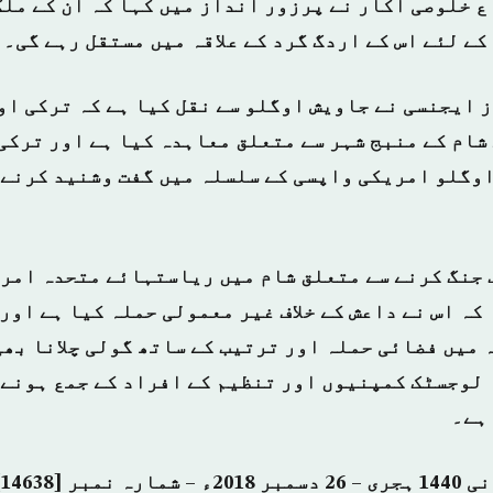
ع خلوصی اکار نے پرزور انداز میں کہا کہ ان کے ملک
ے لئے اس کے اردگ گرد کے علاقہ میں مستقل رہے گی۔
 ایجنسی نے جاویش اوگلو سے نقل کیا ہے کہ ترکی ا
شام کے منبج شہر سے متعلق معاہدہ کیا ہے اور ترکی 
اوگلو امریکی واپسی کے سلسلہ میں گفت وشنید کرنے 
ف جنگ کرنے سے متعلق شام میں ریاستہائے متحدہ امر
کہ اس نے داعش کے خلاف غیر معمولی حملہ کیا ہے اور
 میں فضائی حملہ اور ترتیب کے ساتھ گولی چلانا بھی
 لوجسٹک کمپنیوں اور تنظیم کے افراد کے جمع ہونے 
ہے۔