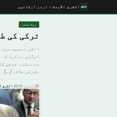
الشرق الأوسط - اردو آرکائیو
پہلا صفحہ
ترکی کی ط
انقرہ: سعید عبد 
اوگلو نے کہا کہ ت
سے ممکنہ فوجی کا
مشرقی علاقہ […]
26 دسمبر 2018
·
الشرق ا