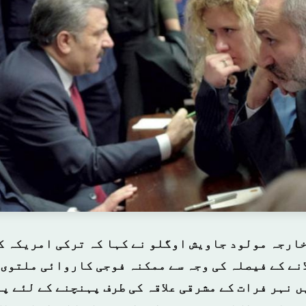
خارجہ مولود جاویش اوگلو نے کہا کہ ترکی امریکہ ک
انے کے فیصلہ کی وجہ سے ممکنہ فوجی کاروائی ملتوی 
ں نہر فرات کے مشرقی علاقہ کی طرف پہنچنے کے لئے پ