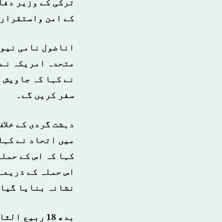
ترکی کے وزیر دفا
کے امن واستقرار ک
اناضول نامی نیوز
متحدہ امریکہ نے 
نے کہا کہ جاویش 
سفر کریں گے۔
دہشت گردی کے خلا
میں اتحاد نے کہا 
کہا کہ اس کے حملہ
اس حملہ کے ذریعہ
نشانہ بنایا گیا 
بدھ 18 ربیع الثانی 1440 ہجری – 26 دسمبر 2018ء – شمارہ نمبر [14638]