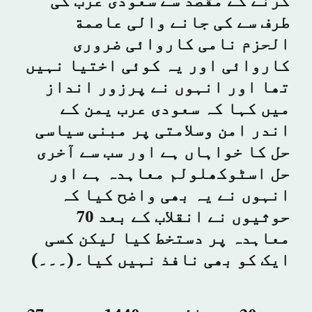
کرنے کے مقصد سے سعودی عرب کی
طرف سے کی جانے والی عاصمة
الحزم نامی کاروائی ضروری
کاروائی اور یہ کوئی اختیا نہیں
تھا اور انہوں نے پرزور انداز
میں کہا کہ سعودی عرب یمن کے
اندر امن وسلامتی پر مبنی سیاسی
حل کا خواہاں ہے اور سب سے آخری
حل اسٹوکھلولم معاہدہ ہے اور
انہوں نے یہ بھی واضح کیا کہ
حوثیوں نے انقلاب کے بعد 70
معاہدہ پر دستخط کیا لیکن کسی
ایک کو بھی نافذ نہیں کیا۔(۔۔۔)