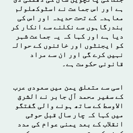
جنگ کی پانچویں سال کی دھمکی دی
ہے اور اس جماعت نے اسٹوکھلولم
معاہدہ کے تحت حدیدہ اور اس کی
بندرگاہوں سے نکلنے سے انکار کر
دیا ہے اور کہا کہ یہ جماعت شہر
کو ایجنٹوں اور خائنوں کے حوالہ
نہیں کرے گی اور ان سے مراد
قانونی حکومت ہے۔
اسی سے متعلق یمن میں سعودی عرب
کے سفیر محمد آل جابر نے الشرق
الاوسط کے ساتھ ہونے والی گفتگو
میں کہا کہ چار سال قبل حوثی
انقلاب کے بعد یمنی عوام کی مدد