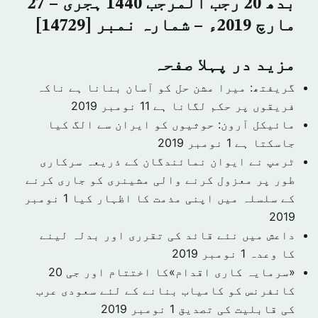
بدھ 20 رجب المرجب 1440 ہجری – 27
مارچ 2019ء – شمارہ نمبر [14729]
مزید در پہلا صفحہ
گریفتھ: میرا مشن حل کو آسان بنانا ہے ناکہ
فریقوں پر حکم لگانا ہے
11 نومبر 2019
مائیکل آرون: حوثیوں کو ایران سے الگ کیا
جاسکتا ہے
1 نومبر 2019
ٹرمپ نے ایوان نمائندگان کے ذریعہ سرکاری
طور پر معزول کرنے والی مشینری کو جاری کرنے
کے سلسلہ میں اپنی مذمت کا اظہار کیا
1 نومبر
2019
داعش میں نئے قائد کی تقرری اور بدلہ لینے
کا وعدہ
1 نومبر 2019
«سرمایہ کاری اقدام»کا اختتام اور جی 20
کانفرنس کو کامیاب بنانے کے لئے سعودی عرب
کی قابلیت کی تصدیق
1 نومبر 2019