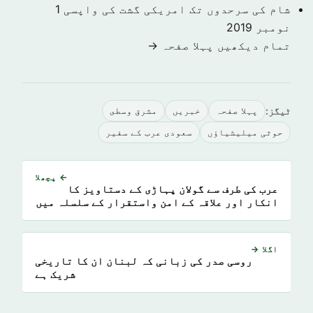
شام کی سرحدوں تک امریکی گشت کی واپسی
1
نومبر 2019
تمام دیکھیں پہلا صفحہ →
ٹیگز:
پہلا صفحہ
خبريں
مشرق وسطى
حوثی میلیشیاؤں
سعودی عرب کے سفیر
← پچھلا
عرب کی طرف سے گولان پہاڑی کے دستاویز کا
انکار اور علاقہ کے امن واستقرار کے سلسلہ میں
بے چینی
اگلا →
روسی صدر کی زبانی کہ لبنان ان کا تاریخی
شریک ہے