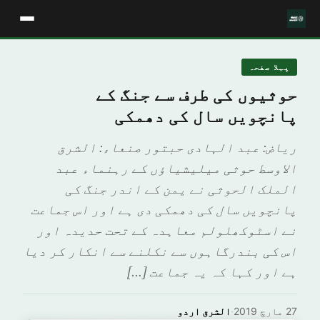
پہلا صفحہ
حوثیوں کی طرف سے جنگ کے
پانچویں سال کی دھمکی
ریاض: عبد الہادی حبتور صنعاء: الشرق
الاوسط حوثی میلیشیاؤں کے رہنماء عبد
الملک الحوثی نے یمن کے اندر جنگ کی
پانچویں سال کی دھمکی دی ہے اور اس جماعت
نے اسٹوکھلولم معاہدہ کے تحت حدیدہ اور
اس کی بندرگاہوں سے نکلنے سے انکار کر دیا
ہے اور کہا کہ یہ جماعت […]
27 مارچ 2019
·
الشرق اردو