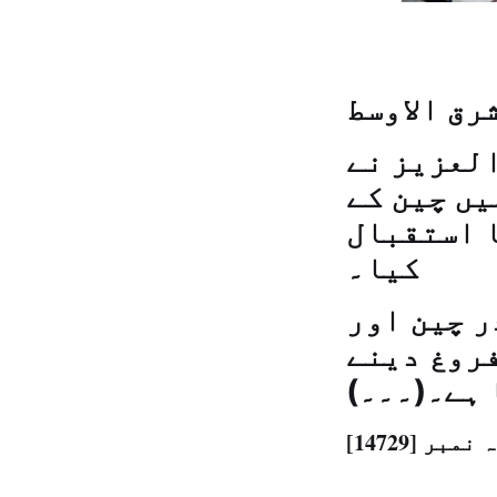
رق الاوسط
العزیز نے
یں چین کے
ا استقبال
کیا۔
ر چین اور
فروغ دینے
 ہے۔(۔۔۔)