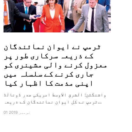
ٹرمپ نے ایوان نمائندگان
کے ذریعہ سرکاری طور پر
معزول کرنے والی مشینری کو
جاری کرنے کے سلسلہ میں
اپنی مذمت کا اظہار کیا
واشنگٹن: الشرق الاوسط امریکی صدر ڈونالڈ
ٹرمپ نے کل ایوان نمائندگان کے ذریعہ
سرکاری طور پر معزول کرنے والی مشینری کو
01 نومبر 2019
جاری کرنے کے سلسلہ میں اپنی مذمت کا
اظہار کیا ہے اور کہا ہے کہ امریکی تاریخ
کی سب سے بڑی سیاسی بائکاٹ کی مہم ہے۔