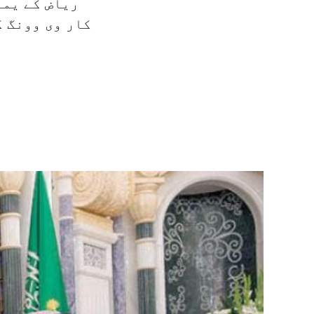
ریاض کے یما
کار وی وونگ ک