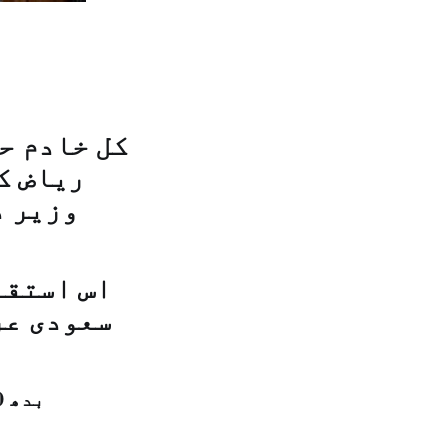
کل خادم ح
ریاض ک
وزیر د
اس استقب
سعودی عر
بدھ 20 رجب المرجب 1440 ہجری – 27 مارچ 2019ء – شمارہ نمبر [14729]