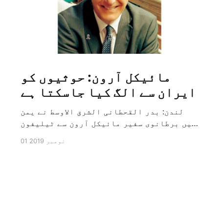
مائیکل آرون: حوثیوں کو
ایران سے الگ کیا جاسکتا ہے
لندن: بدر القحطانی الشرق الاوسط نے یمن
میں برطانوی سفیر مائیکل آرون سے ٹیلیفون
پر ہونے والے انٹرویو کے دوران سوال کیا
01 نومبر 2019
کہ کیا ایران کو حوثیوں سے الگ کیا جاسکتا
ہے؟ تو انہوں نے جواب کے طور پر کہا کہ ہاں
کیا جا سکتا ہے اور انہوں نے یہ بھی کہا
[…]