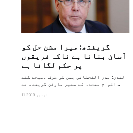
گریفتھ: میرا مشن حل کو
آسان بنانا ہے ناکہ فریقوں
پر حکم لگانا ہے
لندن: بدر القحطانی یمن کی طرف بھیجے گئے
اقوام متحدہ کے سفیر مارٹن گریفتھ نے
پرزور انداز میں کہا کہ وہ یمن میں جنگ کے
11 نومبر 2019
خاتمہ کے لئے ثالثی اور اس کشمکش کی
حدبندی کرنے کے لئے ایک وسیع معاہدہ کرنے
کے سلسلہ میں مدد کرنے کا کردار ادا کر
رہے ہیں […]