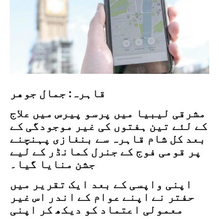
قاہرہ: جمال جوهر
مشرقی لیبیا میں پرسو پیرس میں علاج
کے لئے تین ہفتوں کی غیر موجودگی کے
بعد کل شام قاہرہ سے بنغازی پہنچنے
پر قومی فوج کے جنرل کمانڈر کے لیے
جشن منایا گیا۔
اپنی واپسی کے بعد ایک تقریر میں
حفتر نے اپنے عوام کے اندر اس غیر
معمولی اعتماد کو دیکھ کر اپنی