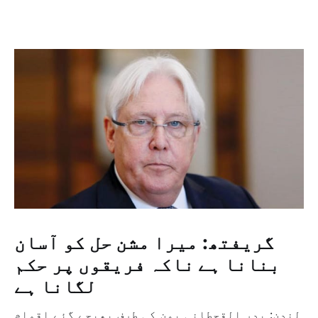
گریفتھ: میرا مشن حل کو آسان
بنانا ہے ناکہ فریقوں پر حکم
لگانا ہے
لندن: بدر القحطانی یمن کی طرف بھیجے گئے اقوام