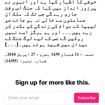
خوشی کا اظہار کیا ہے اور انہوں نے
پرزور انداز میں کہا کہ جنگ اس وقت
جاری رہے گی جب تک کہ ملک ان
جماعتوں سے خالی نہ ہو جائے جو
لیبیا کے عوام کی زندگی کو مکدر کر
رہے ہیں۔۔۔ اور ہم ہرگز اسے نہیں
روکیں گے جس کے لیے لوگ جنگ کے
ميدان میں شہید ہوئے ہیں۔(۔۔۔)
جمعہ – 11 شعبان 1439 ہجری – 27 اپریل 2018ء
شمارہ نمبر: (14395)
Sign up for more like this.
Enter your email
Subscribe