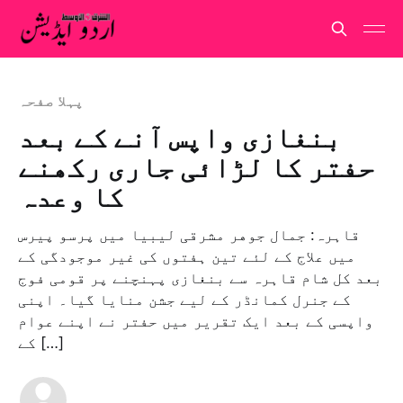
پہلا صفحہ
بنغازی واپس آنے کے بعد
حفتر کا لڑائی جاری رکھنے
کا وعدہ
قاہرہ: جمال جوهر مشرقی لیبیا میں پرسو پیرس
میں علاج کے لئے تین ہفتوں کی غیر موجودگی کے
بعد کل شام قاہرہ سے بنغازی پہنچنے پر قومی فوج
کے جنرل کمانڈر کے لیے جشن منایا گیا۔ اپنی
واپسی کے بعد ایک تقریر میں حفتر نے اپنے عوام
کے […]