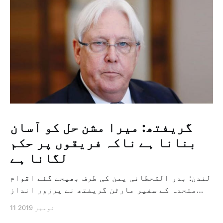
گریفتھ: میرا مشن حل کو آسان
بنانا ہے ناکہ فریقوں پر حکم
لگانا ہے
لندن: بدر القحطانی یمن کی طرف بھیجے گئے اقوام
متحدہ کے سفیر مارٹن گریفتھ نے پرزور انداز
میں کہا کہ وہ یمن میں جنگ کے خاتمہ کے لئے
11 نومبر 2019
ثالثی اور اس کشمکش کی حدبندی کرنے کے لئے ایک