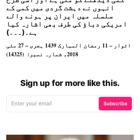
انہوں نے دہشت گردی میں کمی کے
سلسلہ میں ایران پر ہونے والے
امریکی دباؤ کی طرف بھی اشارہ کیا
ہے۔(۔۔۔)
اتوار – 11 رمضان المبارک 1439 ہجری – 27 مئی
2018ء شمارہ نمبر: (14325)
Sign up for more like this.
Enter your email
Subscribe