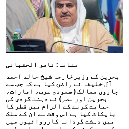
منامہ: ناصر الحقبانی
بحرین کے وزیرخارجہ شیخ خالد احمد
آل خلیفہ نے واضح کیا ہے کہ جب سے
چاروں ممالک ( سعودی عرب، امارات،
بحرین اور مصر) نے دہشت گردی کی
حمایت کرنے کے الزام میں قطر کا
بایکاٹ کیا ہے اس وقت سے ان کے ملک
میں دہشت گردانہ کارروائیوں میں
کمی دیکھنے کو ملی ہے اور اسی طرح