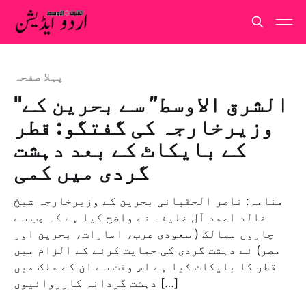
پہلا صفحہ
"الشرق الاوسط” سے بحرین کے
وزیرخارجہ کی گفتگو: قطر
کے بایکاٹ کے بعد دہشت
گردی میں کمی
منامہ: ناصر الحقبانی بحرین کے وزیرخارجہ شیخ
خالد احمد آل خلیفہ نے واضح کیا ہے کہ جب سے
چاروں ممالک ( سعودی عرب، امارات، بحرین اور
مصر) نے دہشت گردی کی حمایت کرنے کے الزام میں
قطر کا بایکاٹ کیا ہے اس وقت سے ان کے ملک میں
دہشت گردانہ کارروائیوں […]