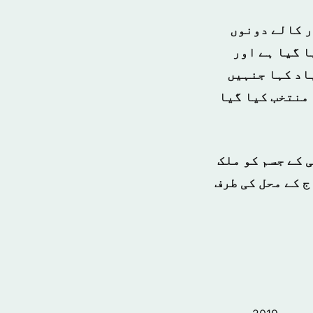
ر کالے دونوں
ا گیا ہے اور
باد کہا جنہیں
ہ منتخب کیا گیا
 کے جسم کو ملک
 کے محل کی طرف