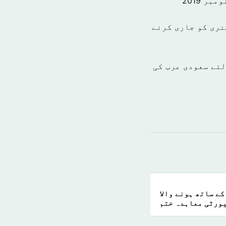
نری کو جاری کرنے
میاب بنانے کے لئے سعودی عرب کی
ے ساتھ ہونے والا
ورٹی معاہدہ ختم