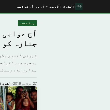
الشرق الأوسط - اردو آرکائیو
پہلا صفحہ
آج عوامی 
جنازہ کو 
ٹیونس: الشرق الا
مرحوم صدر الباجی
ہے اور یاد رہے کہ ان کی وفات کل 92 سال کی 
27 جولائی 2019
·
الشرق ا