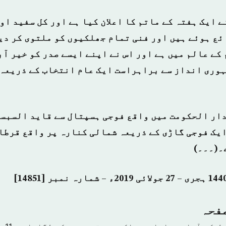
 ایک ہفتہ کے ماتم کا اعلان کیا ہے اور کل سفید او
ئع ہوئے ہیں اور فنی تمام جھلکیوں کو ملتوی کر دی
کے عالم میں ہے اور اس نے اپنے ایسے صدر کو خیر آ
 میں جمہوری انداز سے براہراست ایک عام انتخاب کے ذریع
دار الحکومت میں واقع فوجی ہسپتال سے قاید السبسی
ایک فوجی گاڑی کے ذریعہ شمالی کنارہ پر واقع قرطاج
۔(۔۔۔)
صفحہ