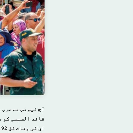
آج ٹیونس نے عرب 
قائد السبسی کو ع
ان کی وفات کل 92 سال کی عمر میں ہوئی ہے۔