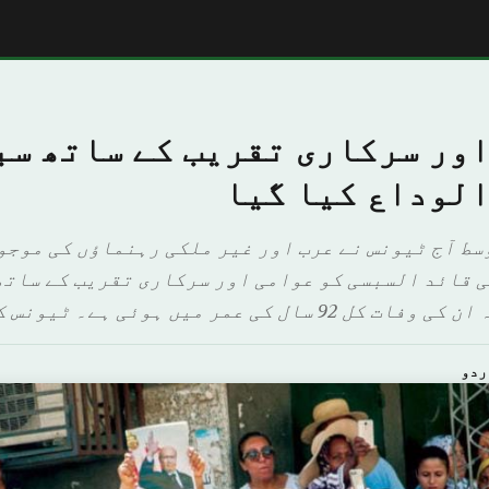
اور سرکاری تقریب کے ساتھ سب
الوداع کیا گیا
وسط آج ٹیونس نے عرب اور غیر ملکی رہنماؤں کی موجو
 قائد السبسی کو عوامی اور سرکاری تقریب کے ساتھ
عمر میں ہوئی ہے۔ ٹیونس کی حکومت نے […]
ردو