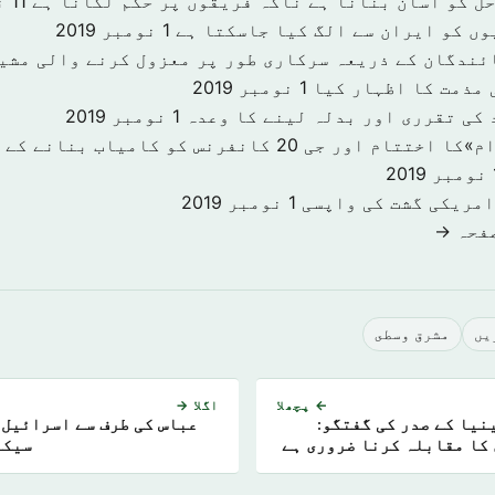
حل کو آسان بنانا ہے ناکہ فریقوں پر حکم لگانا ہے
11 نومبر 2019
وں کو ایران سے الگ کیا جاسکتا ہے
1 نومبر 2019
ئندگان کے ذریعہ سرکاری طور پر معزول کرنے والی مشی
 مذمت کا اظہار کیا
1 نومبر 2019
 کی تقرری اور بدلہ لینے کا وعدہ
1 نومبر 2019
«سرمایہ کاری اقدام»کا اختتام اور جی 20 کانفرنس کو کا
201
امریکی گشت کی واپسی
1 نومبر 2019
صفحہ →
يں
مشرق وسطى
← پچھلا
اگلا →
نیا کے صدر کی گفتگو:
عباس کی طرف سے اسرائیل ک
کا مقابلہ کرنا ضروری ہے
سیکی