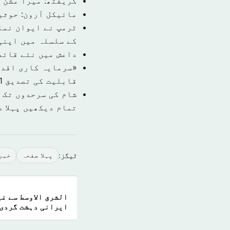
گریفتھ: میرا مشن 
مائیکل آرون: حوثی
ٹرمپ نے ایوان نما
کے سلسلہ میں اپنی
داعش میں نئے قائد
قابلیت کی تصدیق
1 نومبر 9
شام کی سرحدوں تک 
تمام دیکھیں پہلا 
ٹیگز:
پہلا صفحہ
خبر
الشرق الاوسط سے غی
ایرانی دہشت گردی 