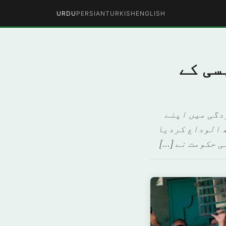
URDU
PERSIAN
TURKISH
ENGLISH
سی کے
دگی میں اپنے
 الوداع کردیا