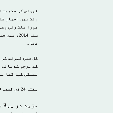
ٹیونس کی حکومت نے
رنگ میں اخبار شا
پورا ملک رنج وغم 
سنہ 2014ء
تھا۔
کل صبح ٹیونس کی 
کے پرچم کے ساتھ 
منتقل کیا گیا ہے
ہفتہ 24 ذی قعدہ 1440 ہجری – 27 جولائی 2019ء – شمارہ نمبر [14851]
مزید در پہلا 