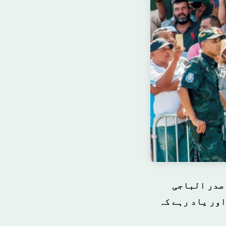
 صدر الباجی
ور یاد رہے کہ