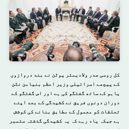
کل روسی صدر ولادیمئر پوٹن نے بند دروازوں
کے پیچھے اسرائیلی وزیر اعظم بنیامن نٹن
یاہو کے ساتھ گفتگو کی ہے اور اس گفتگو کے
دوران دونوں فریق نے کشیدگی کے بعد اپنے
تعلقات کو معمول کے مطابق بنانے کی کوشش
ہے جبکہ یاد رہے کہ یہ کشیدگی گذشتہ ستمبر