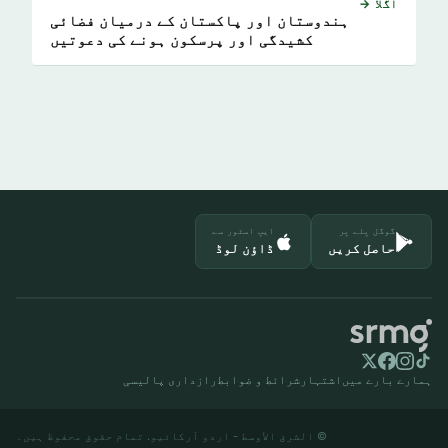
اگلا →
ہندوستان اور پاکستان کے درمیان فضائی
کشیدگی اور پرسکون ہونے کی دعوتیں
گوگل پلے پر
ایپ اسٹور سے
حاصل کریں
ڈاؤن لوڈ
ہمارے بارے میں
اشتہار
شرائط و ضوابط
رازداری پالیسی
© الشرق الأوسط - اردو آرکائیو. تمام حقوق محفوظ ہیں۔