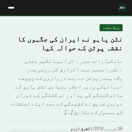
پہلا صفحہ
نٹن یاہو نے ایران کی جگہوں کا
نقشہ پوٹن کے حوالہ کیا
ماسکو: رائد جبر ۔ تل ابیب: نظیر مجلی ۔
انقرہ: سعید عبد الرازق کل روسی صدر
ولادیمئر پوٹن نے بند دروازوں کے پیچھے
اسرائیلی وزیر اعظم بنیامن نٹن یاہو کے
ساتھ گفتگو کی ہے اور اس گفتگو کے دوران
دونوں فریق نے کشیدگی کے بعد اپنے تعلقات
کو معمول کے مطابق […]
28 فروری 2019
·
الشرق اردو