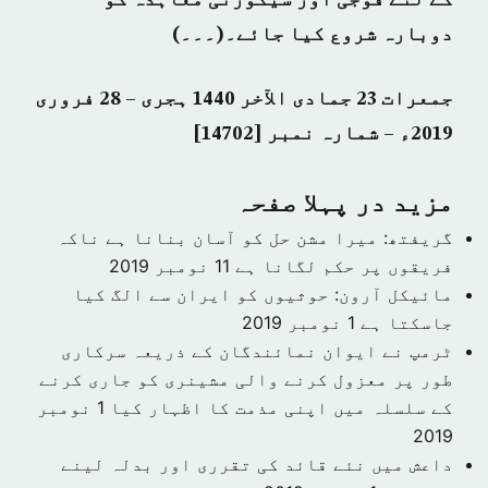
کے لئے فوجی اور سیکورٹی معاہدہ کو
دوبارہ شروع کیا جائے۔(۔۔۔)
جمعرات 23 جمادی الآخر 1440 ہجری – 28 فروری
2019ء – شمارہ نمبر [14702]
مزید در پہلا صفحہ
گریفتھ: میرا مشن حل کو آسان بنانا ہے ناکہ
فریقوں پر حکم لگانا ہے
11 نومبر 2019
مائیکل آرون: حوثیوں کو ایران سے الگ کیا
جاسکتا ہے
1 نومبر 2019
ٹرمپ نے ایوان نمائندگان کے ذریعہ سرکاری
طور پر معزول کرنے والی مشینری کو جاری کرنے
کے سلسلہ میں اپنی مذمت کا اظہار کیا
1 نومبر
2019
داعش میں نئے قائد کی تقرری اور بدلہ لینے