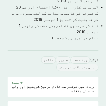
کا وعدہ
1 نومبر 2019
«سرمایہ کاری اقدام»کا اختتام اور جی 20
کانفرنس کو کامیاب بنانے کے لئے سعودی عرب
کی قابلیت کی تصدیق
1 نومبر 2019
شام کی سرحدوں تک امریکی گشت کی واپسی
1
نومبر 2019
تمام دیکھیں پہلا صفحہ →
ٹیگز:
پہلا صفحہ
خبريں
عالمى
روسی صدر ولادیمئر پوٹن
← پچھلا
ریاض میں کوشنر سے خادم حرمین شریفین اور ولی
عہد کی ملاقات