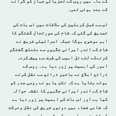
کے ماہ میں روس کے تجزیاتی جہاز کو گرانے
کے بعد ہوئی تھی۔
اس سے قبل کرملین کی ملاقات میں اس بات کی
تصدیق کی گئی کہ شام کی صورتحال گفتگو کا
اہم موضوع ہوگا جبکہ اسرائیلی فریق نے
شام کے اندر ایرانی جگہوں سے متعلق گفتگو
کرنےکے لئے تل ابیب کی طرف سے پیش کردہ
امور کی اہمیت پر زور دیا ہے۔ روس کے
ذرائع ابلاغ نے باخبر ذرائع سے نقل کرتے
ہوئے بتایا ہے کہ نٹن یاہو نے روسی صدر کو
شام کے اندر ایرانی جگہوں کا نقشہ حوالہ
کیا ہے اور اس بات کی اہمیت پر زور دیا ہے
کہ شامی فضاء میں دونوں فریق کی نقل وحرکت