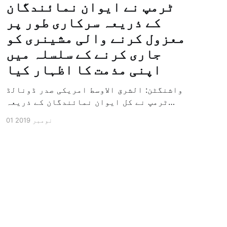
ٹرمپ نے ایوان نمائندگان
کے ذریعہ سرکاری طور پر
معزول کرنے والی مشینری کو
جاری کرنے کے سلسلہ میں
اپنی مذمت کا اظہار کیا
واشنگٹن: الشرق الاوسط امریکی صدر ڈونالڈ
ٹرمپ نے کل ایوان نمائندگان کے ذریعہ
سرکاری طور پر معزول کرنے والی مشینری کو
01 نومبر 2019
جاری کرنے کے سلسلہ میں اپنی مذمت کا
اظہار کیا ہے اور کہا ہے کہ امریکی تاریخ
کی سب سے بڑی سیاسی بائکاٹ کی مہم ہے۔
وائٹ ہاؤس […]