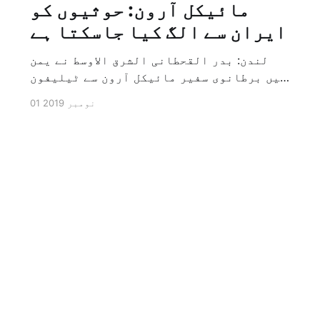
مائیکل آرون: حوثیوں کو
ایران سے الگ کیا جاسکتا ہے
لندن: بدر القحطانی الشرق الاوسط نے یمن
میں برطانوی سفیر مائیکل آرون سے ٹیلیفون
پر ہونے والے انٹرویو کے دوران سوال کیا
01 نومبر 2019
کہ کیا ایران کو حوثیوں سے الگ کیا جاسکتا
ہے؟ تو انہوں نے جواب کے طور پر کہا کہ ہاں
کیا جا سکتا ہے اور انہوں نے یہ بھی کہا
[…]