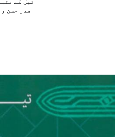
تیل کے متبا
صدر حسن رو