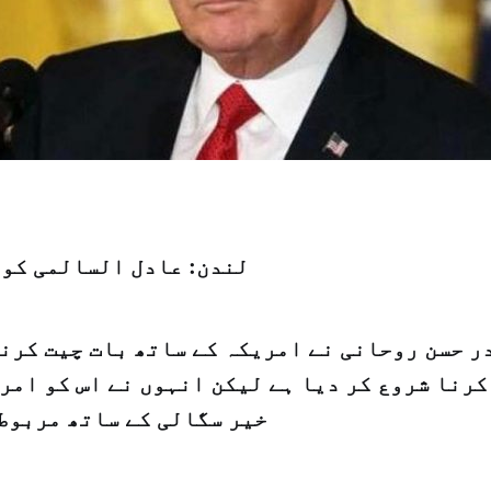
لندن: عادل السالمی کوی
ر حسن روحانی نے امریکہ کے ساتھ بات چیت کرنے
کرنا شروع کر دیا ہے لیکن انہوں نے اس کو امر
خیر سگالی کے ساتھ مربوط 