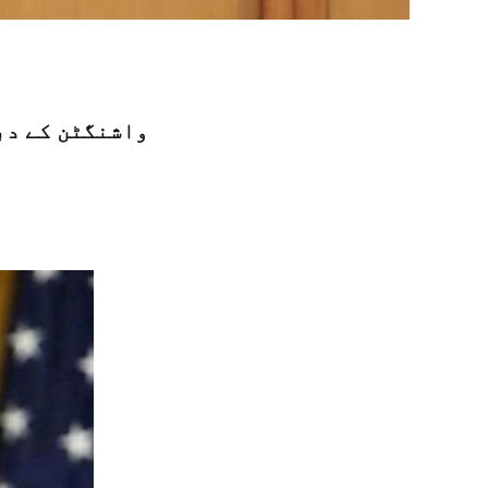
واشنگٹن کے دب