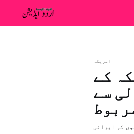
امريكہ
کہ کے
ی سے
ربوط
وں کو ایرانی