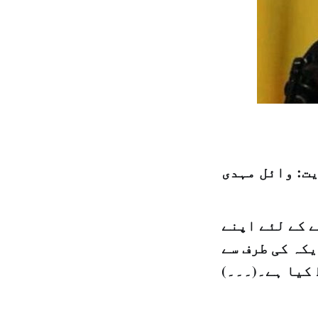
ت: وائل مہدی
 کے لئے اپنے
یکہ کی طرف سے
کیا ہے۔(۔۔۔)