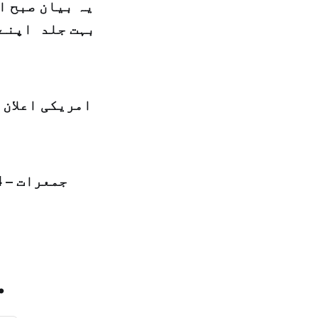
یہ بیان صبح ا
بہت جلد اپنے 
امریکی اعلان 
جمعرات – 14 شوال المکرم 1439 ہجری – 28 جون 2018ء شمارہ نمبر: (14357)
.