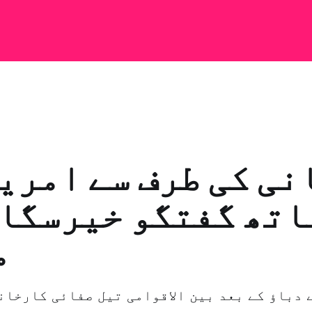
نی کی طرف سے امری
اتھ گفتگو خیرسگال
م
 دباؤ کے بعد بین الاقوامی تیل صفائی کارخان