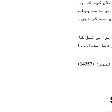
لان کیا کہ وہ
ہونے سے پہلے
 بند کر دیں۔
یرانی تیل کا
 دیا ہے۔(۔۔۔)