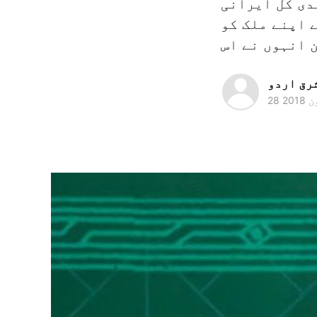
دی کل ایرانی
 اپنے ملک کو
رق اردو
ن 2018