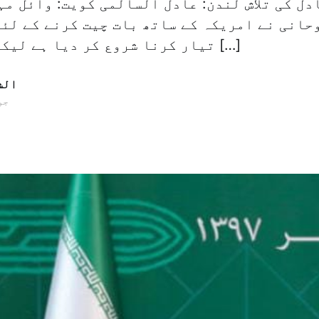
دل کی تلاش لندن: عادل السالمی کویت: وائل مہ
حانی نے امریکہ کے ساتھ بات چیت کرنے کے لئے
تیار کرنا شروع کر دیا ہے لیکن انہوں نے اس […]
الش
28 جو