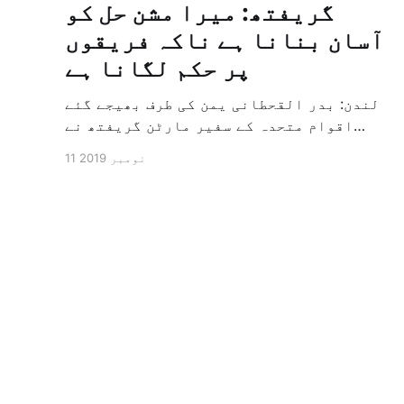
گریفتھ: میرا مشن حل کو
آسان بنانا ہے ناکہ فریقوں
پر حکم لگانا ہے
لندن: بدر القحطانی یمن کی طرف بھیجے گئے
اقوام متحدہ کے سفیر مارٹن گریفتھ نے
پرزور انداز میں کہا کہ وہ یمن میں جنگ کے
11 نومبر 2019
خاتمہ کے لئے ثالثی اور اس کشمکش کی
حدبندی کرنے کے لئے ایک وسیع معاہدہ کرنے
کے سلسلہ میں مدد کرنے کا کردار ادا کر
رہے ہیں […]