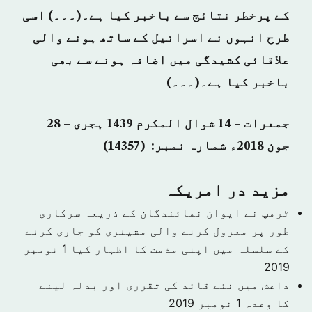
کے پرخطر نتائج سے باخبر کیا ہے۔(۔۔۔) اسی
طرح انہوں نے اسرائیل کے ساتھ ہونے والی
علاقائی کشیدگی میں اضافہ ہونے سے بھی
باخبر کیا ہے۔(۔۔۔)
جمعرات – 14 شوال المکرم 1439 ہجری – 28
جون 2018ء شمارہ نمبر: (14357)
مزید در امريكہ
ٹرمپ نے ایوان نمائندگان کے ذریعہ سرکاری
طور پر معزول کرنے والی مشینری کو جاری کرنے
کے سلسلہ میں اپنی مذمت کا اظہار کیا
1 نومبر
2019
داعش میں نئے قائد کی تقرری اور بدلہ لینے
کا وعدہ
1 نومبر 2019