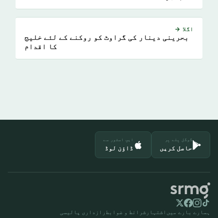
اگلا →
بحرینی دینار کی گراوٹ کو روکنے کے لئے خلیج
کا اقدام
گوگل پلے پر
ایپ اسٹور سے
حاصل کریں
ڈاؤن لوڈ
ہمارے بارے میں
اشتہار
شرائط و ضوابط
رازداری پالیسی