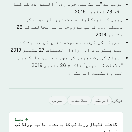
ٹرمپ نے "سرنگ میں خوف زدہ” البغدادی کو کیا
ہلاک
28 اکتوبر 2019
یورپ کا نیوکلیئر سے دستبردار ہونے کی
دھمکی ۔۔۔ ٹرمپ نے روحانی کی مخالفت کی
28
ستمبر 2019
امریکہ کی طرف سے سعودی دفاع کی حمایت کے
لئے پیٹریاٹ اور راڈار تعینات
27 ستمبر 2019
ایران کی ہٹ دھرمی کی وجہ سے نیو یارک میں
"ملاقات کا موقع” ناکام
26 ستمبر 2019
تمام دیکھیں امريكہ →
ٹیگز:
امريكہ
پہلا صفحہ
خبريں
← پچھلا
گذشتہ فٹبال ورلڈ کپ کا بادشاہ حالیہ ورلڈ کپ
سے باہر