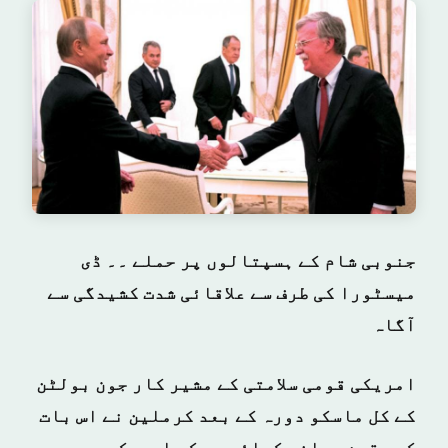
جنوبی شام کے ہسپتالوں پر حملے ۔۔ ڈی
میسٹورا کی طرف سے علاقائی شدت کشیدگی سے
آگاہ
امریکی قومی سلامتی کے مشیر کار جون بولٹن
کے کل ماسکو دورہ کے بعد کرملین نے اس بات