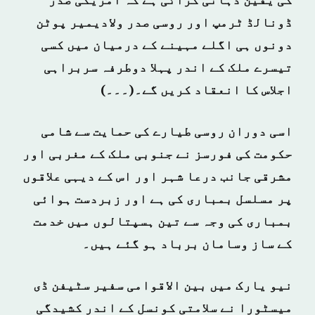
کی یقین دہانی کرائی ہے کہ امریکی صدر
ڈونالڈ ٹرمپ اور روسی صدر ولادیمیر پوٹن
دونوں ہی اگلے مہینے کے درمیان میں کسی
تیسرے ملک کے اندر پہلا دوطرفہ سربراہی
اجلاس کا انعقاد کریں گے۔(۔۔۔)
اسی دوران روسی طیارے کی حمایت سے شامی
حکومت کی فورسز نے جنوبی ملک کے مغربی اور
مشرقی جانب درعا شہر اور اس کے دیہی علاقوں
پر مسلسل بمباری کی ہے اور زبردست ہوائی
بمباری کی وجہ سے تین ہسپتالوں میں خدمت
کے ساز وسامان برباد ہو گئے ہیں۔
نیو یارک میں بین الاقوامی سفیر سٹیفن ڈی
میسٹورا نے سلامتی کونسل کے اندر کشیدگی