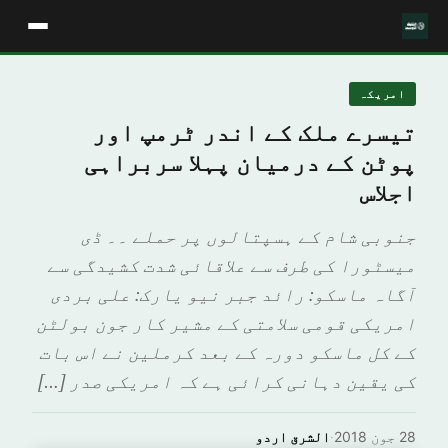
امريكہ
تیسرے ملک کے اندر ٹرمپ اور
پوٹن کے درمیان پہلا سربراہی
اجلاس
جنوبی شام کے ہسپتالوں پر حملے ۔۔ ڈی
میسٹورا کی طرف سے علاقائی شدت کشیدگی سے
آگاہ ماسکو: رائد جبر نیو یارک: علی بردی
امریکی قومی سلامتی کے مشیر کار جون بولٹن
کے کل ماسکو دورہ کے بعد کرملین نے اس بات
کی یقین دہانی کرائی ہے کہ امریکی صدر […]
28 جون 2018
·
الشرق اردو