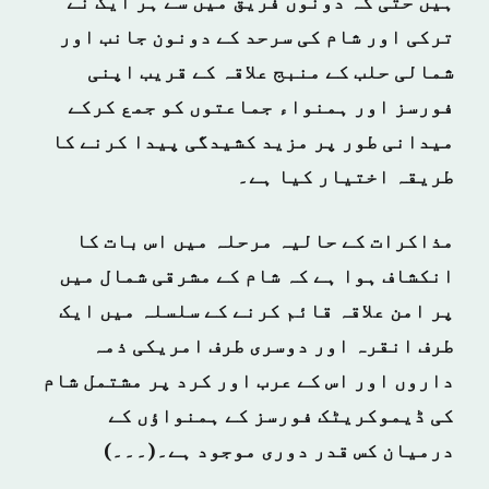
ہیں حتی کہ دونوں فریق میں سے ہر ایک نے
ترکی اور شام کی سرحد کے دونون جانب اور
شمالی حلب کے منبج علاقہ کے قریب اپنی
فورسز اور ہمنواء جماعتوں کو جمع کرکے
میدانی طور پر مزید کشیدگی پیدا کرنے کا
طریقہ اختیار کیا ہے۔
مذاکرات کے حالیہ مرحلہ میں اس بات کا
انکشاف ہوا ہے کہ شام کے مشرقی شمال میں
پر امن علاقہ قائم کرنے کے سلسلہ میں ایک
طرف انقرہ اور دوسری طرف امریکی ذمہ
داروں اور اس کے عرب اور کرد پر مشتمل شام
کی ڈیموکریٹک فورسز کے ہمنواؤں کے
درمیان کس قدر دوری موجود ہے۔(۔۔۔)