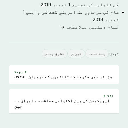
کی قابلیت کی تصدیق
1 نومبر 2019
شام کی سرحدوں تک امریکی گشت کی واپسی
1
نومبر 2019
تمام دیکھیں پہلا صفحہ →
ٹیگز:
پہلا صفحہ
خبريں
مشرق وسطى
← پچھلا
جزائر میں حکومت کے ثالثیوں کے درمیان اختلاف
اگلا →
ایویگیشن کی بین الاقوامی حفاظت سے ایران بے
چین