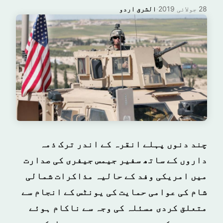
28 جولائی 2019
·
الشرق اردو
چند دنوں پہلے انقرہ کے اندر ترک ذمہ
داروں کے ساتھ سفیر جیمس جیفری کی صدارت
میں امریکی وفد کے حالیہ مذاکرات شمالی
شام کی عوامی حمایت کی یونٹس کے انجام سے
متعلق کردی مسئلہ کی وجہ سے ناکام ہوئے