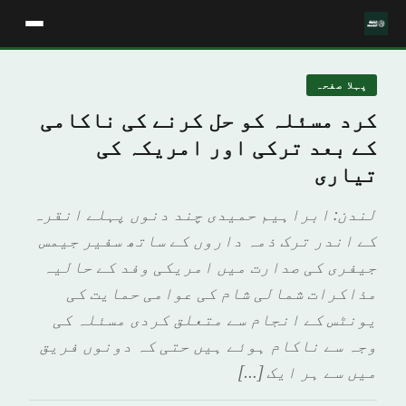
پہلا صفحہ
کرد مسئلہ کو حل کرنے کی ناکامی
کے بعد ترکی اور امریکہ کی
تیاری
لندن: ابراہیم حمیدی چند دنوں پہلے انقرہ
کے اندر ترک ذمہ داروں کے ساتھ سفیر جیمس
جیفری کی صدارت میں امریکی وفد کے حالیہ
مذاکرات شمالی شام کی عوامی حمایت کی
یونٹس کے انجام سے متعلق کردی مسئلہ کی
وجہ سے ناکام ہوئے ہیں حتی کہ دونوں فریق
میں سے ہر ایک […]