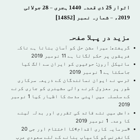
اتوار 25 ذی قعدہ 1440 ہجری – 28 جولائی
2019ء – شمارہ نمبر [14852]
مزید در پہلا صفحہ
گریفتھ: میرا مشن حل کو آسان بنانا ہے ناکہ
فریقوں پر حکم لگانا ہے
11 نومبر 2019
مائیکل آرون: حوثیوں کو ایران سے الگ کیا
جاسکتا ہے
1 نومبر 2019
ٹرمپ نے ایوان نمائندگان کے ذریعہ سرکاری
طور پر معزول کرنے والی مشینری کو جاری کرنے
کے سلسلہ میں اپنی مذمت کا اظہار کیا
1 نومبر
2019
داعش میں نئے قائد کی تقرری اور بدلہ لینے
کا وعدہ
1 نومبر 2019
«سرمایہ کاری اقدام»کا اختتام اور جی 20
کانفرنس کو کامیاب بنانے کے لئے سعودی عرب