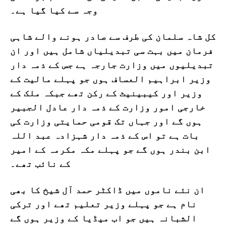
وجہ سے کیا گیا ہے۔
کل شاہ سلمان کی طرف سے صادر ہونے والے شاہی
فرمان میں بہت سی تبدیلیاں شامل ہیں اور ان
تبدیلیوں میں وزارت جارجہ ہے جس کے ذمہ دار
وزیر ابراہیم العساف ہوں جو پہلے مالیت کے
وزیر اور کیبینیٹ کے رکن تھے جبکہ ملک کے
خارجی امور وزارت کے ذمہ دار عادل الجبیر
ہوں گے اور جہاں تک قومی حمایتی وزارت کی
بات ہے تو اس کے ذمہ دار شہزادہ عبد اللہ
ابن بندر ہوں گے جو پہلے مکہ مکرمہ کے امیر
کے نائب تھے۔
ان نئے ناموں میں ڈاکٹر حمد آل شیخ کا بھی
نام ہے جو پہلے وزیر تعلیم تھے اور ترکی
الشبانہ ہیں جو اب میڈیا کے وزیر ہوں گے