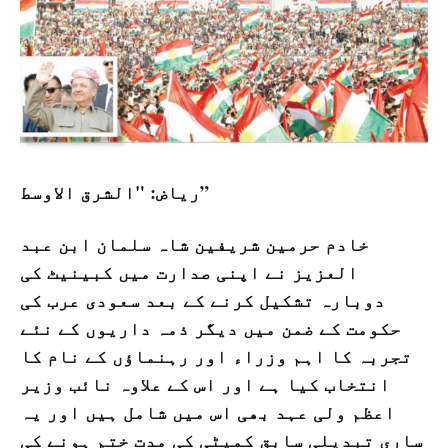
ریاض: "الشرق الاوسط”
خادم حرمین شریفین شاہ سلمان ابن عبد
العزیز نے اپنی صدارت میں کبینیٹ کی
دوبارہ تشکیل کرنے کے بعد سعودی عرب کی
حکومت کے ضمن میں دیگر ذمہ داریوں کے نئے
تجربہ کا اہم وزراء اور رہنماؤں کے نام کا
انتخاب کیا ہے اور اس کے علاوہ نائب وزیر
اعظم ولی عہد بھی اس میں شامل ہیں اور یہ
ساری تبدیلی سابق کمیٹی کی مدت ختم ہونے کی