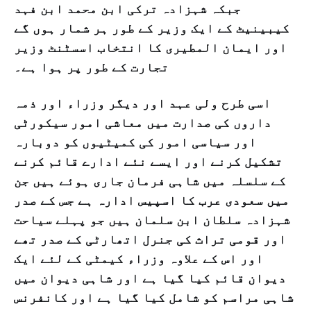
جبکہ شہزادہ ترکی ابن محمد ابن فہد
کیبینیٹ کے ایک وزیر کے طور ہر شمار ہوں گے
اور ایمان المطیری کا انتخاب اسسٹنٹ وزیر
تجارت کے طور پر ہوا ہے۔
اسی طرح ولی عہد اور دیگر وزراء اور ذمہ
داروں کی صدارت میں معاشی امور سیکورٹی
اور سیاسی امور کی کمیٹیوں کو دوبارہ
تشکیل کرنے اور ایسے نئے ادارے قائم کرنے
کے سلسلہ میں شاہی فرمان جاری ہوئے ہیں جن
میں سعودی عرب کا اسپیس ادارہ ہے جس کے صدر
شہزادہ سلطان ابن سلمان ہیں جو پہلے سیاحت
اور قومی تراث کی جنرل اتھارٹی کے صدر تھے
اور اس کے علاوہ وزراء کیمٹی کے لئے ایک
دیوان قائم کیا گیا ہے اور شاہی دیوان میں
شاہی مراسم کو شامل کیا گیا ہے اور کانفرنس