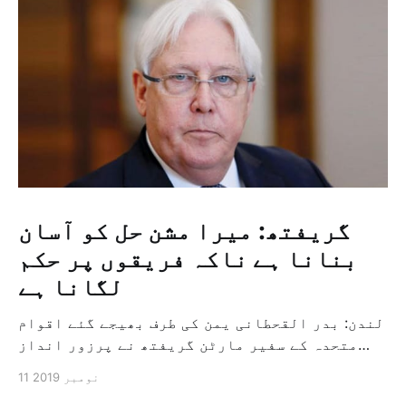
گریفتھ: میرا مشن حل کو آسان
بنانا ہے ناکہ فریقوں پر حکم
لگانا ہے
لندن: بدر القحطانی یمن کی طرف بھیجے گئے اقوام
متحدہ کے سفیر مارٹن گریفتھ نے پرزور انداز
میں کہا کہ وہ یمن میں جنگ کے خاتمہ کے لئے
11 نومبر 2019
ثالثی اور اس کشمکش کی حدبندی کرنے کے لئے ایک