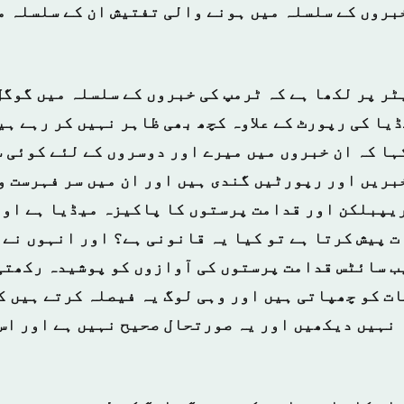
بروں کے سلسلہ میں ہونے والی تفتیش ان کے سلسلہ م
ٹر پر لکھا ہے کہ ٹرمپ کی خبروں کے سلسلہ میں گوگل
یا کی رپورٹ کے علاوہ کچھ بھی ظاہر نہیں کر رہے ہی
ہا کہ ان خبروں میں میرے اور دوسروں کے لئے کوئی 
بریں اور رپورٹیں گندی ہیں اور ان میں سر فہرست و
 ریپبلکن اور قدامت پرستوں کا پاکیزہ میڈیا ہے اور
ت پیش کرتا ہے تو کیا یہ قانونی ہے؟ اور انہوں نے 
ب سائٹس قدامت پرستوں کی آوازوں کو پوشیدہ رکھتی 
ت کو چھپاتی ہیں اور وہی لوگ یہ فیصلہ کرتے ہیں ک
نہیں دیکھیں اور یہ صورتحال صحیح نہیں ہے اور اس 