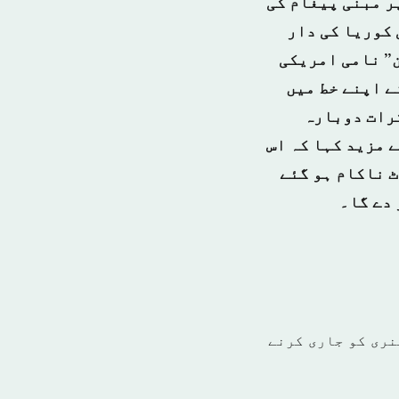
ر مبنی پیغام کی
 کوریا کی دار
ن” نامی امریکی
ے اپنے خط میں
کرات دوبارہ
 مزید کہا کہ اس
ٹ ناکام ہو گئے
 دے گا۔
نری کو جاری کرنے