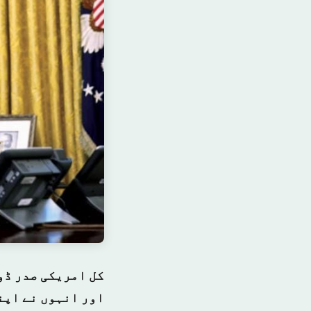
کل امریکی صدر ڈو
اور انہوں نے اپن