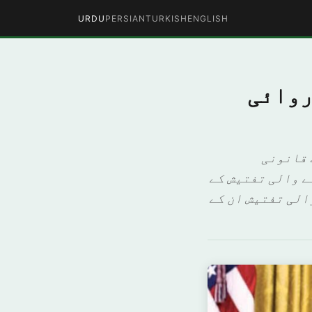
URDU
PERSIAN
TURKISH
ENGLISH
روائی
 قانونی
ے والی تفتیش کے
الی تفتیش ان کے