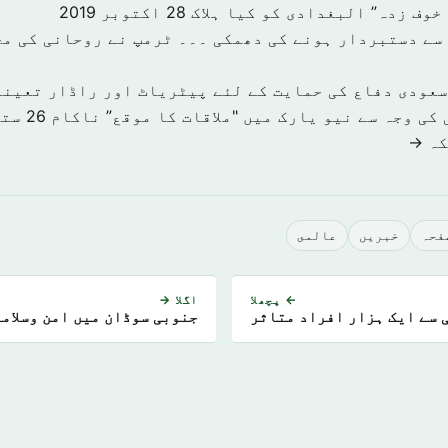
خوف زدہ” البغدادی کو کیا ہلاک
28 اکتوبر 2019
سے دستبردار ہونے کی دھمکی ۔۔۔ ٹرمپ نے روحانی کی مخ
سعودی دفاع کی حمایت کے لئے پیٹریاٹ اور راڈار تعینا
کی وجہ سے نیو یارک میں "ملاقات کا موقع” ناکام
26 ستمبر 2019
كہ →
صفحہ
خبريں
عالمى
← پچھلا
اگلا →
 سے ایک ہزار افراد متاثر
جنوبی سوڈان میں امن وسلام