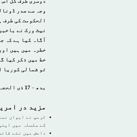
دوسری طرف کل اس ب
وجہ سے صدر ڈونال
الحکومت کی طرف ہ
نیٹ ورک نے باخبر 
آگاہ کیا ہے کہ ج
خطرہ میں ہیں اور 
خط میں ذکر کیا گ
تو شمالی کوریا ا
بدھ – 17 ذی الحجہ 1439 ہجری – 29 اگست 2018ء شمارہ نمبر (14519)
مزید در امري
ٹرمپ نے ایوان نما
کے سلسلہ میں اپنی
داعش میں نئے قائد