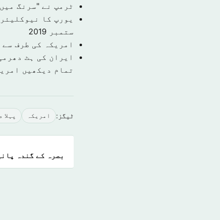
ٹرمپ نے "سرنگ میں 
یورپ کا نیوکلیئر 
ستمبر 2019
امریکہ کی طرف سے 
ایران کی ہٹ دھرمی 
تمام دیکھیں امري
ٹیگز:
امريكہ
پہلا 
بصرہ کے گندہ پانی