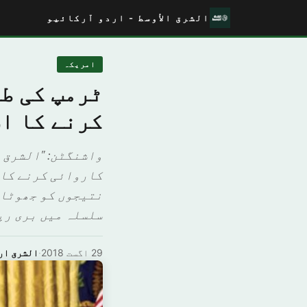
الشرق الأوسط - اردو آرکائیو
امريكہ
ٹرمپ کی طر
کرنے کا ا
واشنگٹن: "الشرق ا
کاروائی کرنے کا 
نتیجوں کو جھوٹا 
سلسلہ میں بری رپ
29 اگست 2018
·
الشرق ار