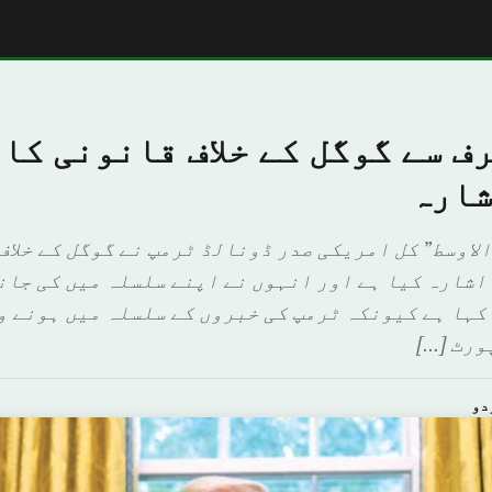
ف سے گوگل کے خلاف قانونی کا
شارہ
لاوسط” کل امریکی صدر ڈونالڈ ٹرمپ نے گوگل کے خلاف
اشارہ کیا ہے اور انہوں نے اپنے سلسلہ میں کی جان
کہا ہے کیونکہ ٹرمپ کی خبروں کے سلسلہ میں ہونے و
ورٹ […]
دو