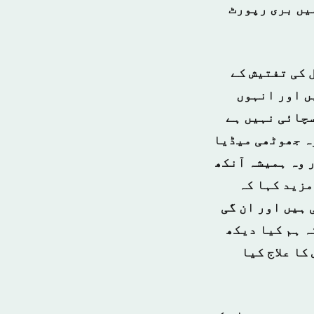
یں بری رپورٹ
 کی تفتیش کے
ں اور انہوں
سچائی نہیں ہے
ہ جھوٹھی میڈیا
 وہ ہمیشہ آنکھ
مزید کہا کہ
ہیں اور ان گی
ہ ہم کیا دیکھ
کا علاج کیا