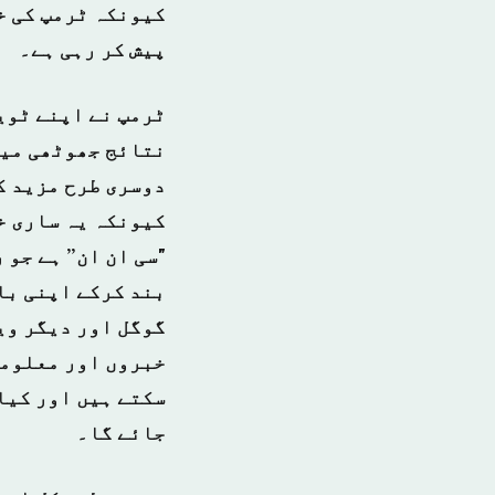
کیونکہ ٹرمپ کی خ
پیش کر رہی ہے۔
ٹرمپ نے اپنے ٹوی
نتائج جھوٹھی میڈ
دوسری طرح مزید ک
کیونکہ یہ ساری خ
"سی ان ان” ہے جو
بند کرکے اپنی با
گوگل اور دیگر وی
خبروں اور معلوما
سکتے ہیں اور کیا 
جائے گا۔