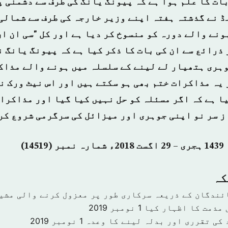
ات کا علم ہوا ہے کہ پیونگ یانگ کی طرف سے دشمنی پ
ڈ نے گذشتہ ہفتہ اپنے وزیر خارجہ کی طرف سے شمالی
ونے والے دورہ کو منسوخ کر دیا ہے اور کل "سی ان ا
ذرائع سے ان کی بات کا ذکر کیا ہے کہ پیونگ یانگ ن
وہری ہتھیار لے لینے کے سلسلہ میں ہونے والے مذا
یہ مذاکرات ختم بھی ہو سکتے ہیں اور اس نیٹ ورک نے
یا ہے کہ اگر مسئلہ کو حل نہیں کیا گیا اور مذاکرا
ز سر نو اپنی جوہری اور میزائل کی سرگرمی شروع کر
كہ
ئندگان کے ذریعہ سرکاری طور پر معزول کرنے والی مشی
 مذمت کا اظہار کیا
1 نومبر 2019
 کی تقرری اور بدلہ لینے کا وعدہ
1 نومبر 2019