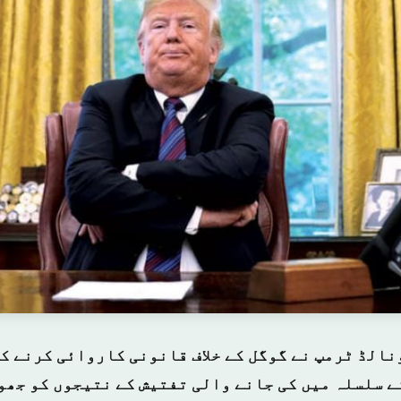
نالڈ ٹرمپ نے گوگل کے خلاف قانونی کاروائی کرنے ک
ے سلسلہ میں کی جانے والی تفتیش کے نتیجوں کو جھو