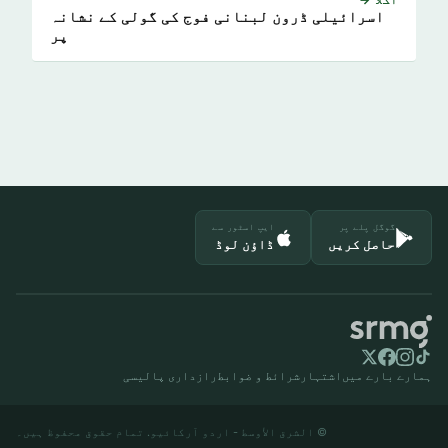
اسرائیلی ڈرون لبنانی فوج کی گولی کے نشانہ
پر
گوگل پلے پر
ایپ اسٹور سے
حاصل کریں
ڈاؤن لوڈ
ہمارے بارے میں
اشتہار
شرائط و ضوابط
رازداری پالیسی
© الشرق الأوسط - اردو آرکائیو. تمام حقوق محفوظ ہیں۔