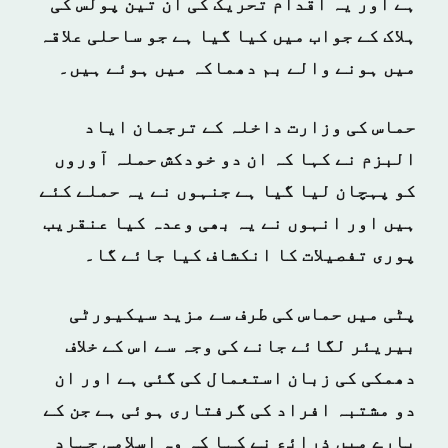
ہے اور یہ اقدام تحریک کی ان تین پولس کی
ہلاک کے جواب میں کیا گیا ہے جو ساحلی علاقہ
میں ہونے والے بم دھماکہ میں ہوئے ہیں۔
حماس کی وزارت داخلہ کے ترجمان ایاد
البزم نے کہا کہ ان دو خودکش حملہ آوروں
کو پہچان لیا گیا ہے جنہوں نے یہ حملے کئے
ہیں اور انہوں نے یہ بھی وعدہ کیا عنقریب
پوری تفصیلات کا انکشاف کیا جائے گا۔
پٹی میں حماس کی طرف سے مزید سیکیورٹی
بیریئر لگائے جانے کی وجہ سے اس کے خلاف
دھمکی کی زبان استعمال کی گئی ہے اور ان
دو مشتبہ افراد کی گرفتاری ہوئی ہے جن کے
بارے میں ذرائع نے کہا کہ وہ اسلامی جہاد