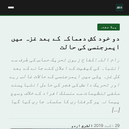
پہلا صفحہ
دو خود کش دھماکہ کے بعد غزہ میں
ایمرجنسی کی حالت
رام اللہ: کفاح زبون تحریک حماس کی طرف سے
انتباہ کی کیفیت کے اعلان کئے جانے کے بعد
کل غزہ پٹی میں ایمرجنسی کے حالات غالب رہے
اور تحریک داعش کی فجر کی حامل انتہاپسند
سلفی تنظیمات سے منسلک افراد کے خلاف وسیع
پیمانہ پر گرفتاری کا سلسلہ جاری کیا گیا
[…]
29 اگست 2019
·
الشرق اردو