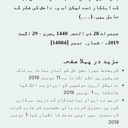
کے اہلکار تھے لیکن اب وہ داعش کی فکر کے
حامل ہیں۔(۔۔۔)
جمعرات 28 ذی الحجہ 1440 ہجری – 29 اگست
2019ء – شمارہ نمبر [14884]
مزید در پہلا صفحہ
گریفتھ: میرا مشن حل کو آسان بنانا ہے ناکہ
فریقوں پر حکم لگانا ہے
11 نومبر 2019
مائیکل آرون: حوثیوں کو ایران سے الگ کیا
جاسکتا ہے
1 نومبر 2019
ٹرمپ نے ایوان نمائندگان کے ذریعہ سرکاری
طور پر معزول کرنے والی مشینری کو جاری کرنے
کے سلسلہ میں اپنی مذمت کا اظہار کیا
1 نومبر
2019