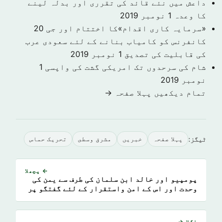
داعش میں نئے قائد کی تقرری اور بدلہ لینے
کا وعدہ
1 نومبر 2019
«سرمایہ کاری اقدام»کا اختتام اور جی 20
کانفرنس کو کامیاب بنانے کے لئے سعودی عرب
کی قابلیت کی تصدیق
1 نومبر 2019
شام کی سرحدوں تک امریکی گشت کی واپسی
1
نومبر 2019
تمام دیکھیں پہلا صفحہ →
ٹیگز:
پہلا صفحہ
خبريں
مشرق وسطى
تحریک حماس
← پچھلا
پومپیو اور خالد ابن سلمان کی طرف سے یمن کی
وحدت اور اس کے امن واستقرار کے لئے گفتگو پر
زور
اگلا →