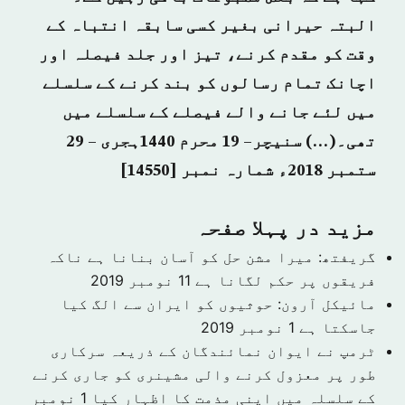
البتہ حیرانی بغیر کسی سابقہ انتباہ کے
وقت کو مقدم کرنے، تیز اور جلد فیصلہ اور
اچانک تمام رسالوں کو بند کرنے کے سلسلے
میں لئے جانے والے فیصلے کے سلسلے میں
تھی۔(…)
سنیچر– 19 محرم 1440ہجری – 29
ستمبر 2018ء شمارہ نمبر [14550]
مزید در پہلا صفحہ
گریفتھ: میرا مشن حل کو آسان بنانا ہے ناکہ
فریقوں پر حکم لگانا ہے
11 نومبر 2019
مائیکل آرون: حوثیوں کو ایران سے الگ کیا
جاسکتا ہے
1 نومبر 2019
ٹرمپ نے ایوان نمائندگان کے ذریعہ سرکاری
طور پر معزول کرنے والی مشینری کو جاری کرنے
کے سلسلہ میں اپنی مذمت کا اظہار کیا
1 نومبر