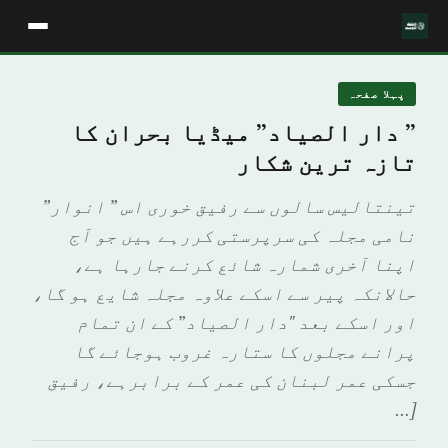
پہلا صفحہ
” دار الصیاد” میڈیا بحران کا
تازہ ترین شکار
تینتالیس سالوں سے رفیق خوری اس ” انوار”
نامی مجلہ کی سرپرستی کررہے ہیں جو آج
اپنا آخری شمارہ شائع کرنے جارہا ہے،
حالانکہ پیر سے اسکے علاوہ مجلہ شایع ہو گا،
اور اسکے بعد "دار الصیاد” کے ان تمام
پرانے مجلوں کا ستارہ غروب ہوجائے گا
جسکی عمر لبنان کی عمر کے برابرہے، رفیق
[…