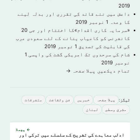
2019
داعش میں نئے قائد کی تقرری اور بدلہ لینے
کا وعدہ
1 نومبر 2019
«سرمایہ کاری اقدام»کا اختتام اور جی 20
کانفرنس کو کامیاب بنانے کے لئے سعودی عرب
کی قابلیت کی تصدیق
1 نومبر 2019
شام کی سرحدوں تک امریکی گشت کی واپسی
1
نومبر 2019
تمام دیکھیں پہلا صفحہ →
ٹیگز:
پہلا صفحہ
خبريں
فن وثقافت
متفرقات
مشرق وسطى
لبنان
← پچھلا
ادلب معاہدے کی تشریح کے سلسلے میں ترکی اور