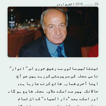
29 ستمبر 2018
·
الشرق اردو
تینتالیس سالوں سے رفیق خوری اس ” انوار”
نامی مجلہ کی سرپرستی کررہے ہیں جو آج
اپنا آخری شمارہ شائع کرنے جارہا ہے،
حالانکہ پیر سے اسکے علاوہ مجلہ شایع ہو گا،
اور اسکے بعد "دار الصیاد” کے ان تمام