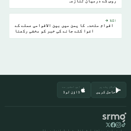
روس کے درمیان تنازعہ
اگلا →
اقوام متحدہ کا یمن میں بین الاقوامی عملے کے
اغوا کئے جانے کی خبر کو مخفی رکھنا
گوگل پلے پر
ایپ اسٹور سے
حاصل کریں
ڈاؤن لوڈ
ہمارے بارے میں
اشتہار
شرائط و ضوابط
رازداری پالیسی