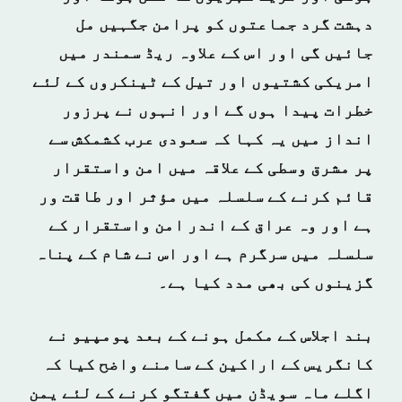
دہشت گرد جماعتوں کو پرامن جگہیں مل
جائیں گی اور اس کے علاوہ ریڈ سمندر میں
امریکی کشتیوں اور تیل کے ٹینکروں کے لئے
خطرات پیدا ہوں گے اور انہوں نے پرزور
انداز میں یہ کہا کہ سعودی عرب کشمکش سے
پر مشرق وسطی کے علاقہ میں امن واستقرار
قائم کرنے کے سلسلہ میں مؤثر اور طاقت ور
ہے اور وہ عراق کے اندر امن واستقرار کے
سلسلہ میں سرگرم ہے اور اس نے شام کے پناہ
گزینوں کی بھی مدد کیا ہے۔
بند اجلاس کے مکمل ہونے کے بعد پومپیو نے
کانگریس کے اراکین کے سامنے واضح کیا کہ
اگلے ماہ سویڈن میں گفتگو کرنے کے لئے یمن