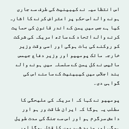
اس انتظامیہ نے کیبینیٹ کی طرف سے جاری
ہونے والے اس حکم پر اعتراض کرنے کا اشارہ
کیا ہے جس میں یمن کے اندر قانون کی حمایت
کرنے والے اتحاد کے ساتھ امریکہ کی شرکت
کو روکنے کی بات ہوگی اور اسی وقت وزیر
خارجہ مائک پومپیو اور وزیر دفاع جیمس
ماٹیس نے کل یمن کے سلسلہ میں ہونے والے
بند اجلاس میں کیبینیٹ کے سامنے اس کی
گواہی دی۔
پومپیو نے کہا کہ امریکہ کی علیحگی کا
مطلب یہ ہوگا کہ ایران طاقت ور ہو اور
داعش سرگرم ہو اور اس سے جنگ کی مدت طویل
ہوگی اور مزید شہریوں کا قتل ہوگا اور