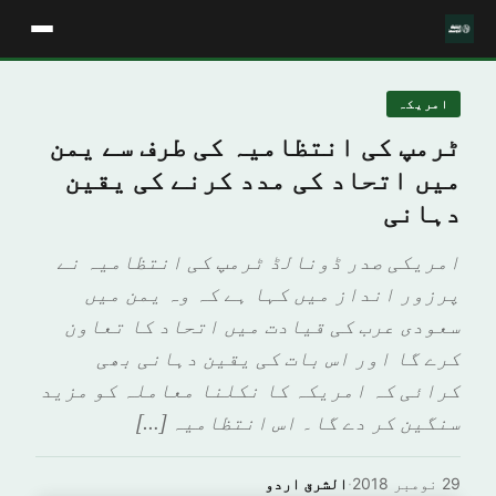
امريكہ
ٹرمپ کی انتظامیہ کی طرف سے یمن
میں اتحاد کی مدد کرنے کی یقین
دہانی
امریکی صدر ڈونالڈ ٹرمپ کی انتظامیہ نے
پرزور انداز میں کہا ہے کہ وہ یمن میں
سعودی عرب کی قیادت میں اتحاد کا تعاون
کرے گا اور اس بات کی یقین دہانی بھی
کرائی کہ امریکہ کا نکلنا معاملہ کو مزید
سنگین کر دے گا۔ اس انتظامیہ […]
29 نومبر 2018
·
الشرق اردو