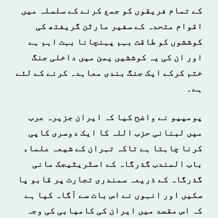
کے تمام فریقوں کو جمع کرنے کے سلسلہ میں
اقوام متحدہ کے سفیر مارٹن گریفتھ کی
کوششوں کو طاقت بہم پہنچانا بہت اہم ہے
اور ان کی یہ کوششیں یمن میں داخلی جنگ
ختم کرکے ایک جنگ بندی معاہدہ کرنے کے لئے
ہے۔
پومپیو نے واضح کیا کہ ایران جزیرہ عرب
میں لبنانی حزب اللہ کا ایک دوسری کاپی
کرنا چاہتا ہے تاکہ تہران کے شیعہ علماء
باب المندب گذرگاہ کے اسٹریٹیجک مانی
گذرگاہ کے ذریعہ سمندری تجارت پر قابو پا
سکیں اور انہوں نے اس بات سے آگاہ کیا ہے
کہ اس مقصد میں ایران کی کامیابی کی وجہ