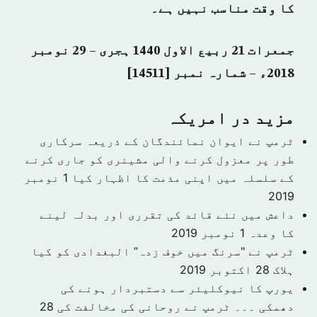
کا وقت مناسب نہیں ہے۔
جمعرات 21 ربیع الاول 1440 ہجری – 29 نومبر
2018ء – شمارہ نمبر [14511]
مزید در امريكہ
ٹرمپ نے ایوان نمائندگان کے ذریعہ سرکاری
طور پر معزول کرنے والی مشینری کو جاری کرنے
کے سلسلہ میں اپنی مذمت کا اظہار کیا
1 نومبر
2019
داعش میں نئے قائد کی تقرری اور بدلہ لینے
کا وعدہ
1 نومبر 2019
ٹرمپ نے "سرنگ میں خوف زدہ” البغدادی کو کیا
ہلاک
28 اکتوبر 2019
یورپ کا نیوکلیئر سے دستبردار ہونے کی
دھمکی ۔۔۔ ٹرمپ نے روحانی کی مخالفت کی
28