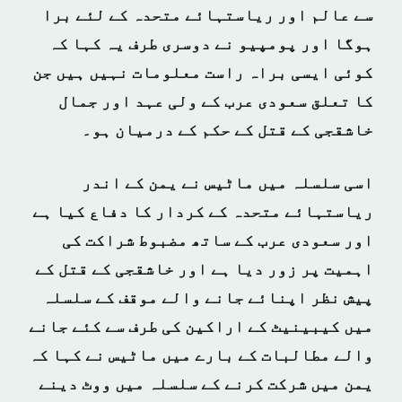
سے عالم اور ریاستہائے متحدہ کے لئے برا
ہوگا اور پومپیو نے دوسری طرف یہ کہا کہ
کوئی ایسی براہ راست معلومات نہیں ہیں جن
کا تعلق سعودی عرب کے ولی عہد اور جمال
خاشقجی کے قتل کے حکم کے درمیان ہو۔
اسی سلسلہ میں ماٹیس نے یمن کے اندر
ریاستہائے متحدہ کے کردار کا دفاع کیا ہے
اور سعودی عرب کے ساتھ مضبوط شراکت کی
اہمیت پر زور دیا ہے اور خاشقجی کے قتل کے
پیش نظر اپنائے جانے والے موقف کے سلسلہ
میں کیبینیٹ کے اراکین کی طرف سے کئے جانے
والے مطالبات کے بارے میں ماٹیس نے کہا کہ
یمن میں شرکت کرنے کے سلسلہ میں ووٹ دینے