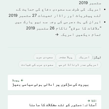
ستمبر 2019
امریکہ کی طرف سے سعودی دفاع کی حمایت کے
لئے پیٹریاٹ اور راڈار تعینات
27 ستمبر 2019
ایران کی ہٹ دھرمی کی وجہ سے نیو یارک میں
"ملاقات کا موقع” ناکام
26 ستمبر 2019
تمام دیکھیں امريكہ →
ٹیگز:
امريكہ
پہلا صفحہ
سعودى عرب
امریکی صدر ڈونالڈ ٹرمپ
سعودی عرب کی قیادت
← پچھلا
بیروت کی سڑکوں پر امڈتی ہوئی سیاسی بھیڑ
اگلا →
آستانہ: دستور کو نئے مشکلات کا سامنا