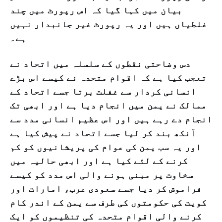
بیان میں کہا گیا کہ اس رپورٹ میں چند
غلطیاں ہیں اور یہ رپورٹ غیر جانبدار نہیں
ہے۔
دس وضاحتی نقطوں کے سلسلہ میں اتحاد نے
تعجب کیا ہے کہ اقوام متحدہ نے کیسے اس بڑے
انسانی کردار سے غفلت برتا جسے اتحاد کے
ممالک نے یمن میں انجام دیا ہے اور ابھی تک
انجام دے رہے ہیں اور اس عظیم انسانی مدد سے
آنکھ بند کر لیا جسے اتحاد نے پیش کیا ہے
اور یہ سب یمن کی عوام کی پریشانیوں کو کم
کرنے کے لئے کیا ہے اور ابھی حالیہ میں
سخاوت پر مبنی ہونے والی اس مدد کو کیسے
فراموش کر دیا جسے سعودی عرب، امارات اور
کویت کی حکومتوں کی طرف سے یمن کے اندر کام
کرنے والی اقوام متحدہ کی تنظیموں کو ایک