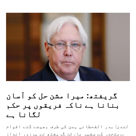
گریفتھ: میرا مشن حل کو آسان
بنانا ہے ناکہ فریقوں پر حکم
لگانا ہے
لندن: بدر القحطانی یمن کی طرف بھیجے گئے اقوام
متحدہ کے سفیر مارٹن گریفتھ نے پرزور انداز