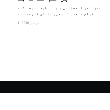
لندن: بدر القحطانی یمن کی طرف بھیجے گئے
اقوام متحدہ کے سفیر مارٹن گریفتھ نے
پرزور انداز میں کہا کہ وہ یمن میں جنگ کے
11 نومبر 2019
خاتمہ کے لئے ثالثی اور اس کشمکش کی
حدبندی کرنے کے لئے ایک وسیع معاہدہ کرنے
کے سلسلہ میں مدد کرنے کا کردار ادا کر
رہے ہیں […]
الشرق الأوسط - اردو آرکائیو
© 2026