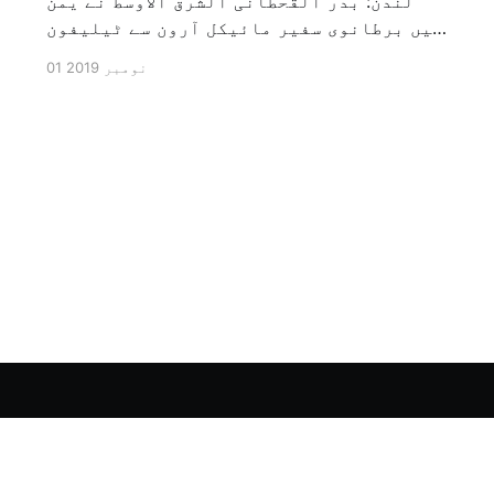
لندن: بدر القحطانی الشرق الاوسط نے یمن
میں برطانوی سفیر مائیکل آرون سے ٹیلیفون
پر ہونے والے انٹرویو کے دوران سوال کیا
01 نومبر 2019
کہ کیا ایران کو حوثیوں سے الگ کیا جاسکتا
ہے؟ تو انہوں نے جواب کے طور پر کہا کہ ہاں
کیا جا سکتا ہے اور انہوں نے یہ بھی کہا
[…]
Sign up