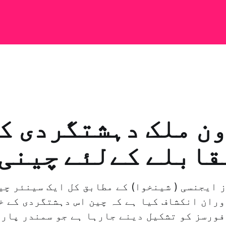
ن ملک دہشتگردی کے
قابلے کےلئے چینی 
 ایجنسی ( شینخوا) کے مطابق کل ایک سینئر چی
وران انکشاف کیا ہے کہ چین اس دہشتگردی کے خل
فورسز کو تشکیل دینے جارہا ہے جو سمندر پار 