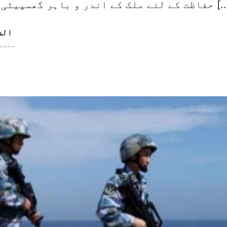
 کے اندر و باہر گھسپیٹی مہم کو انجام […]
الش
30 ستمبر 