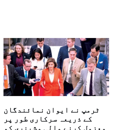
ٹرمپ نے ایوان نمائندگان
کے ذریعہ سرکاری طور پر
معزول کرنے والی مشینری کو