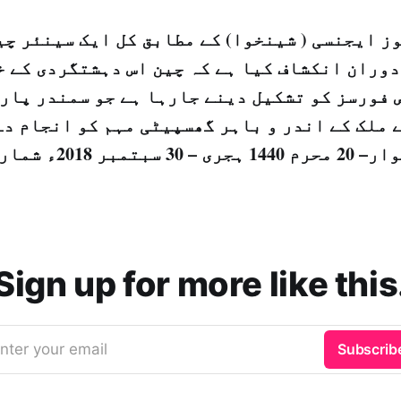
ز ایجنسی ( شینخوا) کے مطابق کل ایک سینئر چی
دوران انکشاف کیا ہے کہ چین اس دہشتگردی کے خ
 فورسز کو تشکیل دینے جارہا ہے جو سمندر پار 
 ملک کے اندر و باہر گھسپیٹی مہم کو انجام دے
 ہجری – 30 سبتمبر 2018ء شمارہ نمبر [14551]
Sign up for more like this
nter your email
Subscrib