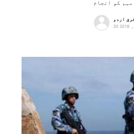
رق اردو
2018