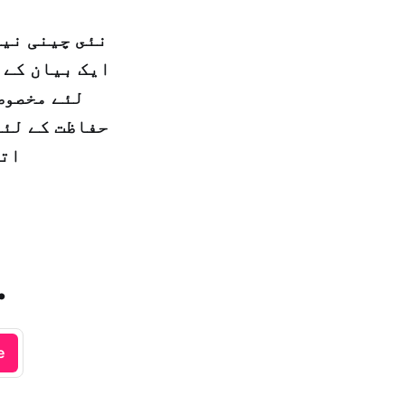
نئى چینی نیو
ایک بیان کے 
لئے مخصوص
حفاظت کے لئے
اتوار– 20 محرم 1440
.
e