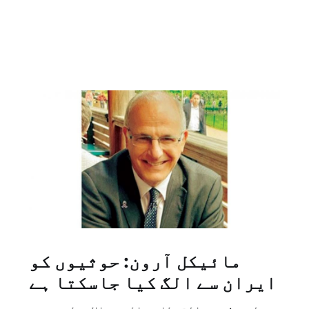
مائیکل آرون: حوثیوں کو
ایران سے الگ کیا جاسکتا ہے