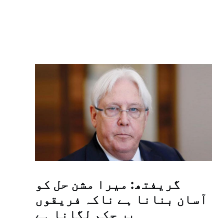
گریفتھ: میرا مشن حل کو
آسان بنانا ہے ناکہ فریقوں
پر حکم لگانا ہے