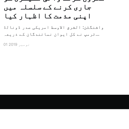
جاری کرنے کے سلسلہ میں
اپنی مذمت کا اظہار کیا
واشنگٹن: الشرق الاوسط امریکی صدر ڈونالڈ
ٹرمپ نے کل ایوان نمائندگان کے ذریعہ
سرکاری طور پر معزول کرنے والی مشینری کو
01 نومبر 2019
جاری کرنے کے سلسلہ میں اپنی مذمت کا
اظہار کیا ہے اور کہا ہے کہ امریکی تاریخ
کی سب سے بڑی سیاسی بائکاٹ کی مہم ہے۔
وائٹ ہاؤس […]
Powered by Ghost