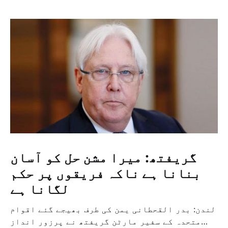
گریفتھ: میرا مشن حل کو آسان
بنانا ہے ناکہ فریقوں پر حکم
لگانا ہے
لندن: بدر القحطانی یمن کی طرف بھیجے گئے اقوام
متحدہ کے سفیر مارٹن گریفتھ نے پرزور انداز