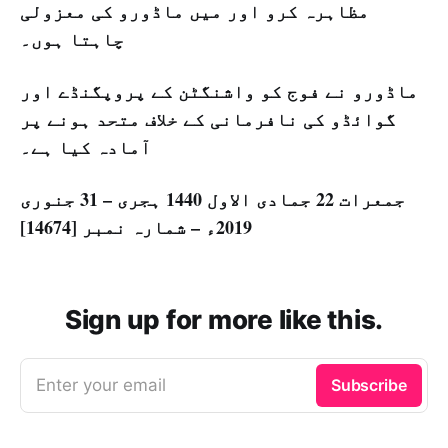
مظاہرہ کرو اور میں ماڈورو کی معزولی
چاہتا ہوں۔
ماڈورو نے فوج کو واشنگٹن کے پروپگنڈے اور
گوائڈو کی نافرمانی کے خلاف متحد ہونے پر
آمادہ کیا ہے۔
جمعرات 22 جمادی الاول 1440 ہجری – 31 جنوری
2019ء – شمارہ نمبر [14674]
Sign up for more like this.
Enter your email
Subscribe