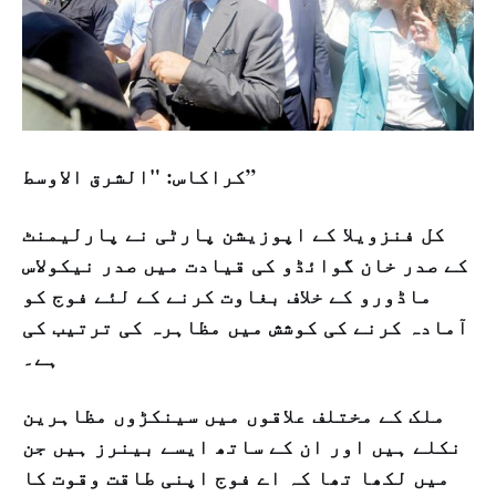
کراکاس: "الشرق الاوسط”
کل فنزویلا کے اپوزیشن پارٹی نے پارلیمنٹ
کے صدر خان گوائڈو کی قیادت میں صدر نیکولاس
ماڈورو کے خلاف بغاوت کرنے کے لئے فوج کو
آمادہ کرنے کی کوشش میں مظاہرہ کی ترتیب کی
ہے۔
ملک کے مختلف علاقوں میں سینکڑوں مظاہرین
نکلے ہیں اور ان کے ساتھ ایسے بینرز ہیں جن
میں لکھا تھا کہ اے فوج اپنی طاقت وقوت کا