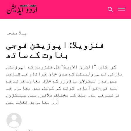
پہلا صفحہ
فنزویلا: اپوزیشن فوجی
بغاوت کے ساتھ
کراکاس: "الشرق الاوسط” کل فنزویلا کے اپوزیشن
پارٹی نے پارلیمنٹ کے صدر خان گوائڈو کی قیادت
میں صدر نیکولاس ماڈورو کے خلاف بغاوت کرنے کے
لئے فوج کو آمادہ کرنے کی کوشش میں مظاہرہ کی
ترتیب کی ہے۔ ملک کے مختلف علاقوں میں سینکڑوں
مظاہرین نکلے ہیں […]