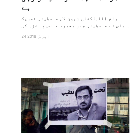
ہے
رام اللہ: کفاح زبون کل فلسطینی تحریک
حماس نے فلسطینی صدر محمود عباس پر غزہ کی
پٹی کے خلاف قتل عام کی کارروائی کرنے کا
24 اپریل 2018
الزام لگاتے ہوئے ان پر شدید تنقید کی ہے،
اور یہ فلسطینی وزیر اعظم رامی الحمد
اللہ کی جانب سے تحریک کو عباس کی حمایت
کرنے […]