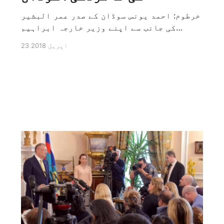
خرطوم: احمد یونس سوڈان کے صدر عمر البشیر
کی جانب سے اپنے وزیر خارجہ ابراہیم
غندور کو برطرف کئے جانے کے بعد سوڈان ان
23 اپریل 2018
دنوں انکے جانشین کے بارے میں مصروف ہے،
غندور کی جانشینی امیدوران میں 4 اہم نام
سامنے آئے ہیں۔ سیاسی تجزیہ نگار جمیل
الفاضل […]