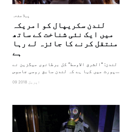
پہلا صفحہ
لندن سکریپال کو امریکہ
میں ایک نئی شناخت کے ساتھ
منتقل کرنے کا جائزہ لے رہا
ہے
لندن: "الشرق الاوسط” کل برطانوی میگزین نے
رپورٹ میں کہا ہے کہ لندن سابق روسی جاسوس
سیرگی سکریپال اور ان کی بیٹی یولیا کو
09 اپریل 2018
ایک اور قاتلانہ حملے سے بچانے کی خاطر نئی
شناخت کے ساتھ ریاست ہائے متحدہ امریکہ
کی شہریت دینے کا جائزہ لے رہا ہے۔ […]