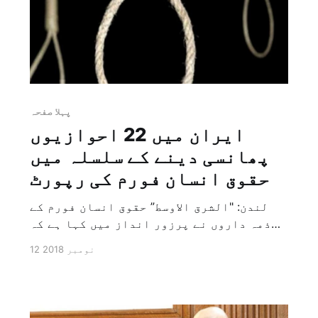
پہلا صفحہ
ایران میں 22 احوازیوں
پھانسی دینے کے سلسلہ میں
حقوق انسان فورم کی رپورٹ
لندن: "الشرق الاوسط” حقوق انسان فورم کے
ذمہ داروں نے پرزور انداز میں کہا ہے کہ
ایران نے ان گرفتار شدہ احوازیوں کو
12 نومبر 2018
پھانسی دے دی ہے جن کو گذشتہ ستمبر کے ماہ
کے دوران احواز میں پاسداران انقلاب کی
فوجی نمائش پر ہونے والے حملہ کے بعد
گرفتار کیا تھا۔ […]