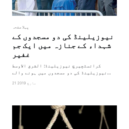
پہلا صفحہ
نیوزیلینڈ کی دو مسجدوں کے
شہداء کے جنازہ میں ایک جم
غفیر
کرائسٹچیرچ نیوزیلینڈ: الشرق الاوسط
نیوزیلینڈ کی دو مسجدوں میں ہونے والے
دہشت گرد حملہ کے شہداء کے جنازہ کے رسوم
21 مارچ 2019
سخت سیکورٹی فورسز کے مابین انجام دئے
گئے اور شہریوں نے ان کے کھلے ہوئے جنازہ
کو شہر کے میموریال پارک کی طرف دفن کرنے
کے لئے لے گئے اور ان کی […]