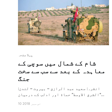
پہلا صفحہ
شام کے شمال میں سوچی کے
معاہدہ کے بعد سے سب سے سخت
جنگ
انقرہ: سعید عبد الرازق – بیروت – لندن:
"الشرق الاوسط” حماة اور ادلب کے درمیان
ہونے والی جنگوں میں مخالف جماعتوں اور
10 نومبر 2018
شامی انتظامیہ کے معاونین کے تیس اہلکار