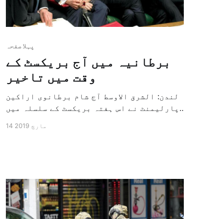
پہلا صفحہ
برطانیہ میں آج بریکسٹ کے
وقت میں تاخیر
لندن: الشرق الاوسط آج شام برطانوی اراکین
پارلیمنٹ نے اس ہفتہ بریکسٹ کے سلسلہ میں
عام کابینہ کی طرف سے منعقدہ ووٹ کے تیسرے
14 مارچ 2019
مرحلہ میں یورپ یونین سے نکلنے کے وقت کو
ملتوی کرنے کے سلسلہ میں اپنے موقت کو
واضح کر دیا ہے۔ (۔۔۔) کل ان […]