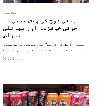
پہلا صفحہ
یمنی فوج کی پیش قدمی سے
حوثی خوفزدہ اور قبائلی
ناراض
صنعا: "الشرق الاوسط” یمن کے گورنریٹ صعدہ
میں اتحادیوں کی حمایت یافتہ یمنی افواج
کی حالیہ زمینی پیش قدمی سے حوثی ملیشیا
09 اپریل 2018
کے رہنما خوفزدہ ہیں، جیسا کہ "الشرق
الاوسط” کے قبائلی و عسکری ذرائع نے بھی
تصدیق کی ہے کہ اس کی وجہ سے انہوں نے صنعا
میں سلالیین (ایک […]