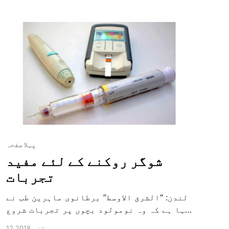
الیکٹرانک کرسی مشین کے سہارہ […]
پہلا صفحہ
شوگر روکنے کے لئے مفید
تجربات
لندن: "الشرق الاوسط” برطانوی ماہرین طب نے
کہا ہے کہ وہ نومولود بچوں پر تجربات شروع
کرنے کا ارادہ کر رہے ہیں تاکہ انہیں پہلے
12 جولائی 2018