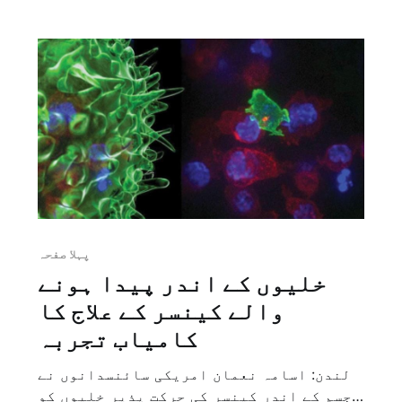
[14587]
پہلا صفحہ
خلیوں کے اندر پیدا ہونے
والے کینسر کے علاج کا
کامیاب تجربہ
لندن: اسامہ نعمان امریکی سائنسدانوں نے
جسم کے اندر کینسر کی حرکت پذیر خلیوں کو