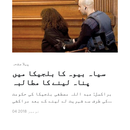
پہلا صفحہ
سیاہ بیوہ کا بلجیکا میں
پناہ لینے کا مطالبہ
براکسل: عبد اللہ مصطفی بلجیکا کی حکومت
کی طرف سے شہریت لے لینے کے بعد مراکشی
نزاد ملیکة العرود نے مراکش کی طرف بھیجے
04 نومبر 2018
جانے کے بدلہ بلجیکا میں پناہ لینے کے لئے
درخواست پیش کی ہے۔(۔۔۔) اتوار 25 صفر 1440
ہجری – 04 نومبر 2018 ء – شمارہ نمبر