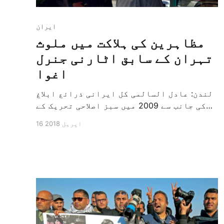
ایران
مظاہرین کی ہلاکت میں ملوث
تہران کے سابق اٹارنی جنرل
اغوا
لندن: عادل السالمی کل ایرانی ذرائع ابلاغ
کی جانب سے 2009 میں سبز اصلاحی تحریک کے
احتجاج کے دوران مظاہرین کی ہلاکتوں میں
16 اپریل 2018
ملوث تہران کے سابق اٹارنی جنرل سعید
مرتضوی کے اغوا کی تصدیق کئے جانے کے چند
گھنٹوں کے بعد سرگرم افراد نے تہران کے
مختلف علاقوں میں بینر […]