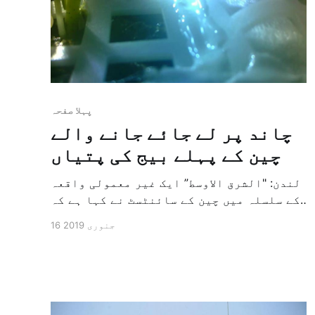
پہلا صفحہ
چاند پر لے جائے جانے والے
چین کے پہلے بیج کی پتیاں
لندن: "الشرق الاوسط” ایک غیر معمولی واقعہ
کے سلسلہ میں چین کے سائنٹسٹ نے کہا ہے کہ
چانگ فور نامی کشتی کے ذریعہ پہلا بیج چاند
16 جنوری 2019
پر بھیجا گیا ہے اور وہ اس ماہ کے شروع میں
چاند کے تاریک جگہ میں پنپ بھی گیا ہے اور
یہ وہ جگہ ہے جہاں […]