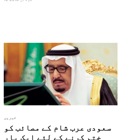
قسم کے شوگر مرض میں مبتلا ہو نے سے بچایا
جا سکے اور یہ تجربات ایسے بچوں پر کئے
جائیں گے جو اسب یماری کے […]
خبريں
سعودی عرب شام کے مصائب کو
ختم کرنے کے لئے ایک بار