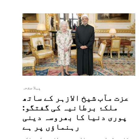
ہلاک ہوئے ہیں اور ادلب اور اس کے ارد گرد
کے علاقہ میں ہتھیار سے پاک علاقہ قائم کرنے
کے سلسلہ میں ترکی […]
پہلا صفحہ
عزت مآب شیخ الازہر کے ساتھ
ملکۂ برطانیہ کی گفتگو:
پوری دنیا کا بھروسہ دینی
رہنماؤں پر ہے
قاہرہ: ولید عبد الرحمن برطانیہ کی ملکہ