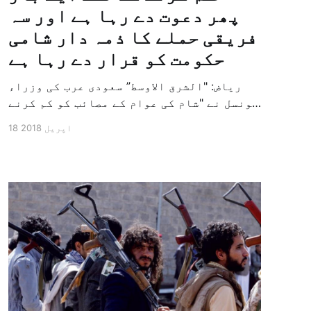
پھر دعوت دے رہا ہے اور سہ
فریقی حملے کا ذمہ دار شامی
حکومت کو قرار دے رہا ہے
ریاض: "الشرق الاوسط” سعودی عرب کی وزراء
کونسل نے "شام کی عوام کے مصائب کو کم کرنے
اور شامی سرزمین کی وحدت اور آزادی کی
18 اپریل 2018
حفاظت” کے بارے میں اپنے ملکی مطالبے کو
بار دگر باور کرایا ہے کہ شام میں ریاست
ہائے متحدہ امریکہ، برطانیہ اور فرانس کی
جانب سے […]