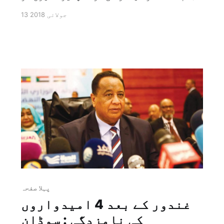
استعمال کرنے کے ذریعے کینسر کے علاج کا
13 جولائی 2018
کامیاب تجربہ حاصل کیا ہے اور انہوں نے
کینسر کی خلیوں کو بدلنے کے لئے اور مہلک
ٹیومرس کے خلاف اس کو چالو کرنے کے لئے DNA
کو […]
پہلا صفحہ
غندور کے بعد 4 امیدواروں
کی نامزدگی : سوڈان