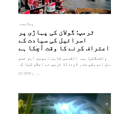
پہلا صفحہ
ٹرمپ: گولان کی پہاڑی پر
اسرائیل کی سیادت کے
اعتراف کرنے کا وقت آچکا ہے
واشنگٹن: ہبہ القدسی قاہرہ: سوسن ابو حسن
کل امریکی صدر ڈونالڈ ٹرمپ نے اعلان کیا کہ
ریاستہائے متحدہ سنہ 1967ء سے شام کے
22 مارچ 2019
مقبوضہ گولان پہاڑی پر اسرائیلی سیادت کا
عنقریب اعتراف کرے گا اور ٹرمپ نے ٹویٹر
پر ٹویٹ کیا کہ اس گولان پہاڑی پر اسرائیل
کی مکمل دسترس کا […]