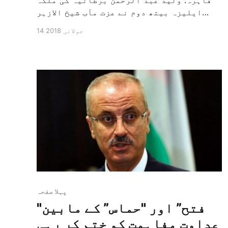
ایلیزہ بیتھ دوم نے عزت مآب شیخ الازہر
ڈاکٹر أحمد طیب کا برطانیہ کے ان کے دوسرے
14 جولائی 2018
سفر کے وقت استقبال ہے اور انہوں نے اس
بات کی طرف اشارہ کیا ہے کہ پوری دنیا
عالمی امن وسلامتی اور استقرار واستحکام
کو فروغ […]
پہلا صفحہ
"فتح” اور "حماس” کے مابین
عداوت مفاہمت کو ختم کر رہی