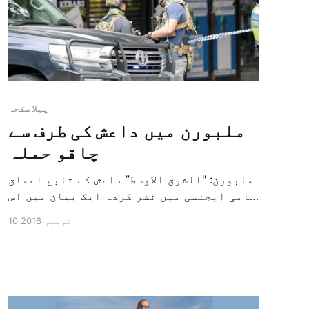
پہلا صفحہ
ملبورن میں داعش کی طرف سے
چاقو حملہ
ملبورن: "الشرق الاوسط” داعش کے تابع اعماق
نامی ایجنسی میں نشر کردہ ایک بیان میں اس
نے چاقو کے ذریعہ کئے جانے والے حملہ کی
10 نومبر 2018
ذمہ داری لی ہے اور اس حملہ می اسٹریلیا
کے شہر ملبورن میں ایک شخص ہلاک ہوا ہے۔
(۔۔۔) ہفتہ 02 ربیع الاول 1440 ہجری – 10
نومبر 2018 […]