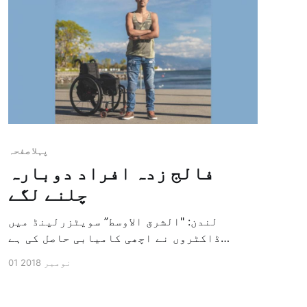
پہلا صفحہ
فالج زدہ افراد دوبارہ
چلنے لگے
لندن: "الشرق الاوسط” سویٹزرلینڈ میں
ڈاکٹروں نے اچھی کامیابی حاصل کی ہے
کیونکہ انہیں تین ایسے افراد کے سلسلہ
01 نومبر 2018
میں کامیابی ملی ہے جو پہلے فالج کے شکار
تھے اب وہ دوبارہ چلنے لگے ہیں جبکہ ان کو
بتایا گیا تھا کہ وہ اپنی پوری زندگی